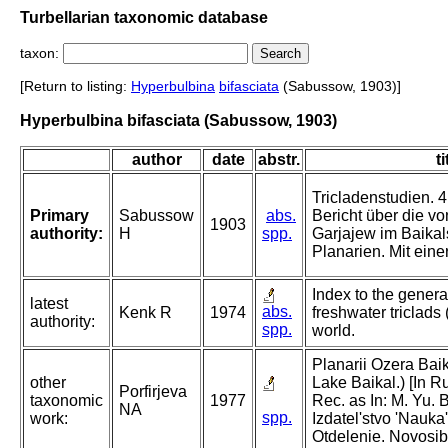
Turbellarian taxonomic database
taxon:
[Return to listing:
Hyperbulbina
bifasciata
(Sabussow, 1903)]
Hyperbulbina bifasciata (Sabussow, 1903)
author
date
abstr.
ti
Tricladenstudien. 4.
Primary
Sabussow
abs.
Bericht über die v
1903
authority:
H
spp.
Garjajew im Baika
Planarien. Mit einer
Index to the genera
latest
abs.
Kenk R
1974
freshwater triclads 
authority:
spp.
world.
Planarii Ozera Baik
other
Lake Baikal.) [In Ru
Porfirjeva
taxonomic
1977
Rec. as In: M. Yu.
NA
spp.
work:
Izdatel'stvo 'Nauka'
Otdelenie. Novosibi