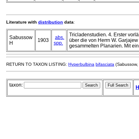
Literature with
distribution
data
:
Tricladenstudien. 4. Erster vorlä
Sabussow
abs.
1903
über die von Herrn W. Garjajew
H
spp.
gesammelten Planarien. Mit eine
RETURN TO TAXON LISTING:
Hyperbulbina
bifasciata
(Sabussow,
taxon:
H