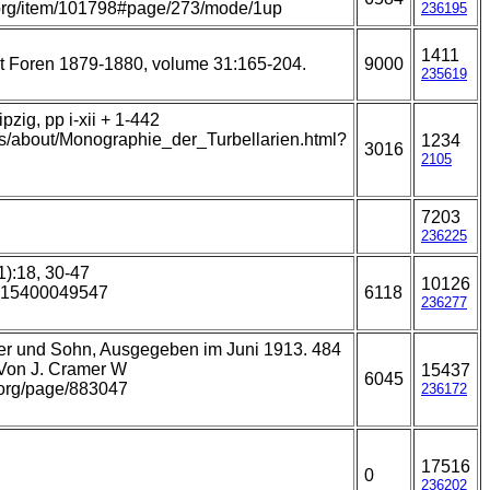
ry.org/item/101798#page/273/mode/1up
236195
1411
t Foren 1879-1880, volume 31:165-204.
9000
235619
zig, pp i-xii + 1-442
ks/about/Monographie_der_Turbellarien.html?
1234
3016
2105
7203
236225
1):18, 30-47
10126
5315400049547
6118
236277
nder und Sohn, Ausgegeben im Juni 1913. 484
 Von J. Cramer W
15437
6045
y.org/page/883047
236172
17516
0
236202