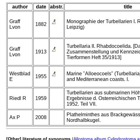
author
date
abstr.
title
Graff
Monographie der Turbellarien I. 
1882
Lvon
Leipzig)
Turbellaria II. Rhabdocoelida. [D
Graff
1913
Zusammenstellung und Kennzeic
Lvon
Tierformen Heft 35/1913]
Westblad
Marine "Alloeocoels" (Turbellaria)
1955
E
and Mediterranean coasts. I.
Turbellarien aus submarinen Höh
Riedl R
1959
Ergebnisse d. Osterreichischen T
1952. Teil VII.
Plathelminthes aus Brackgewäss
Ax P
2008
Nordhalbkugel.
[Other] literature of synonyms
(
Allostoma album
Cylindrostoma 