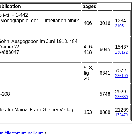
ublication
pages
i-xii + 1-442
t/Monographie_der_Turbellarien.html?
1234
406
3016
2105
 Sohn, Ausgegeben im Juni 1913. 484
 Cramer W
416-
15437
6045
age/883047
418
236172
513;
7072
fig
6341
236190
20
2929
8-208
5748
235660
eratur Mainz, Franz Steiner Verlag,
21269
153
8888
172479
um
Allostomum pallidum
)