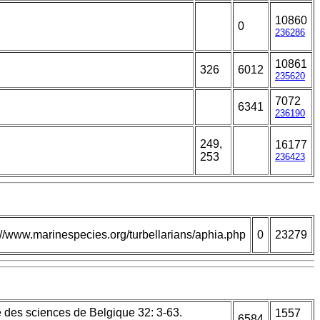
10860
0
236286
10861
326
6012
235620
7072
6341
236190
249,
16177
253
236423
://www.marinespecies.org/turbellarians/aphia.php
0
23279
 des sciences de Belgique 32: 3-63.
1557
6584