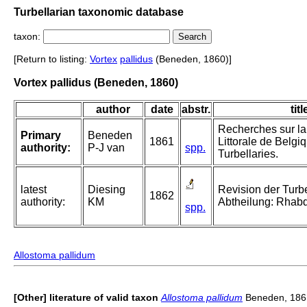
Turbellarian taxonomic database
taxon:
[Return to listing:
Vortex
pallidus
(Beneden, 1860)]
Vortex pallidus (Beneden, 1860)
author
date
abstr.
titl
Recherches sur l
Primary
Beneden
1861
Littorale de Belgi
authority:
P-J van
spp.
Turbellaries.
latest
Diesing
Revision der Turbe
1862
authority:
KM
Abtheilung: Rhab
spp.
Allostoma pallidum
[Other] literature of valid taxon
Allostoma pallidum
Beneden, 186