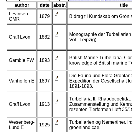
author
date
abstr.
title
Levinsen
1879
Bidrag til Kundskab om Grönla
GMR
Monographie der Turbellarien 
Graff Lvon
1882
Vol., Leipzig)
British Marine Turbellaria. Con
Gamble FW
1893
knowledge of British marine Tu
Die Fauna und Flora Grönland
Vanhoffen E
1897
Expedition der Gesellschaft f
1891-1893.
Turbellaria II. Rhabdocoelida.
Graff Lvon
1913
Zusammenstellung und Kennz
rezenten Tierformen Heft 35/1
Wesenberg-
Turbellarien og Nemertiner. I
1925
Lund E
groenlandicae.