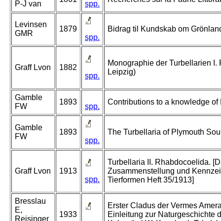
P-J van
spp.
Levinsen
1879
Bidrag til Kundskab om Grönland
GMR
spp.
Monographie der Turbellarien I. 
Graff Lvon
1882
Leipzig)
spp.
Gamble
1893
Contributions to a knowledge of B
FW
spp.
Gamble
1893
The Turbellaria of Plymouth So
FW
spp.
Turbellaria II. Rhabdocoelida. [D
Graff Lvon
1913
Zusammenstellung und Kennzei
spp.
Tierformen Heft 35/1913]
Bresslau
Erster Cladus der Vermes Amera
E,
1933
Einleitung zur Naturgeschichte d
Reisinger