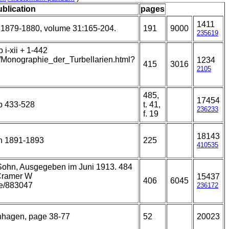
ublication
pages
1411
 1879-1880, volume 31:165-204.
191
9000
235619
i-xii + 1-442
t/Monographie_der_Turbellarien.html?
1234
415
3016
2105
485,
17454
pp 433-528
t. 41,
236233
f. 19
18143
n 1891-1893
225
410535
 Sohn, Ausgegeben im Juni 1913. 484
 Cramer W
15437
406
6045
age/883047
236172
nhagen, page 38-77
52
20023