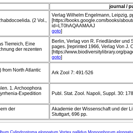
journal / p
Verlag Wilhelm Engelmann, Leipzig, pp 
Rhabdocoelida. (2 Vol.,
[https://books.google.com/books/abou
id=LT0hAQAAMAAJ
goto
]
Berlin, Verlag von R. Friedländer und
as Tierreich, Eine
pages. [reprinted 1966, Verlag Von J.
hnung der rezenten
[https://www.biodiversitylibrary.org/p
goto
]
 from North Atlantic
Ark Zool 7: 491-526
len. 1. Archoophora
yrrhenia-Expedition
Publ. Stat. Zool. Napoli, Suppl. 30: 17
ern der
Akademie der Wissenschaft und der Lit
Stuttgart, 696 pp.
album
Cylindrostoma elongatum
Vortex pallidus
Monoophorum elongat