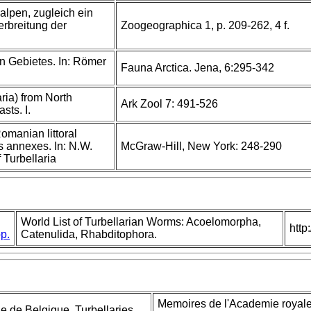
alpen, zugleich ein
erbreitung der
Zoogeographica 1, p. 209-262, 4 f.
en Gebietes. In: Römer
Fauna Arctica. Jena, 6:295-342
ria) from North
Ark Zool 7: 491-526
sts. I.
Romanian littoral
s annexes. In: N.W.
McGraw-Hill, New York: 248-290
 Turbellaria
World List of Turbellarian Worms: Acoelomorpha,
http
p.
Catenulida, Rhabditophora.
Memoires de l'Academie royale
e de Belgique. Turbellaries.