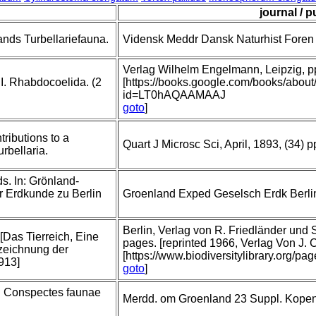
journal / p
nds Turbellariefauna.
Vidensk Meddr Dansk Naturhist Foren
Verlag Wilhelm Engelmann, Leipzig, pp 
I. Rhabdocoelida. (2
[https://books.google.com/books/abou
id=LT0hAQAAMAAJ
goto
]
tributions to a
Quart J Microsc Sci, April, 1893, (34) 
rbellaria.
s. In: Grönland-
ur Erdkunde zu Berlin
Groenland Exped Geselsch Erdk Berli
Berlin, Verlag von R. Friedländer und
 [Das Tierreich, Eine
pages. [reprinted 1966, Verlag Von J.
eichnung der
[https://www.biodiversitylibrary.org/p
913]
goto
]
n: Conspectes faunae
Merdd. om Groenland 23 Suppl. Kope