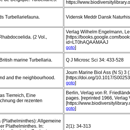
https://www.biodiversitylibra
s Turbellariefauna.
Vidensk Meddr Dansk Naturhis
Verlag Wilhelm Engelmann, Leip
Rhabdocoelida. (2 Vol.,
[https://books.google.com/boo
id=LT0hAQAAMAAJ
goto
]
ritish marine Turbellaria.
Q J Microsc Sci 34: 433-528
Journ Marine Biol Ass (N S) 3 (
und and the neighbourhood.
[https://doi.org/10.1017/S002
goto
]
Berlin, Verlag von R. Friedlä
as Tierreich, Eine
pages. [reprinted 1966, Verlag
chnung der rezenten
[https://www.biodiversitylibrar
goto
]
 (Plathelminthes): Allgemeine
er Plathelminthes. In:
2(1): 34-313