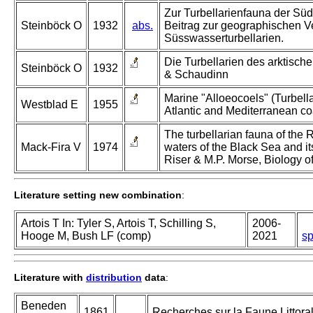
Zur Turbellarienfauna der Süd
Steinböck O
1932
abs.
Beitrag zur geographischen V
Süsswasserturbellarien.
Die Turbellarien des arktisch
Steinböck O
1932
& Schaudinn
Marine "Alloeocoels" (Turbella
Westblad E
1955
Atlantic and Mediterranean coa
The turbellarian fauna of the 
Mack-Fira V
1974
waters of the Black Sea and it
Riser & M.P. Morse, Biology of
Literature setting new combination
:
Artois T In: Tyler S, Artois T, Schilling S,
2006-
Hooge M, Bush LF (comp)
2021
sp
Literature with
distribution
data
:
Beneden
1861
Recherches sur la Faune Littoral