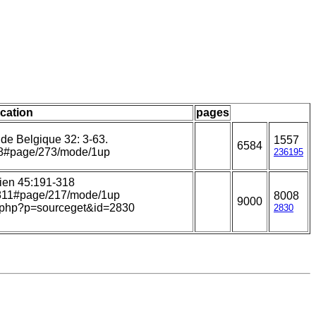
ication
pages
de Belgique 32: 3-63.
1557
6584
1798#page/273/mode/1up
236195
ien 45:191-318
48811#page/217/mode/1up
8008
9000
hia.php?p=sourceget&id=2830
2830