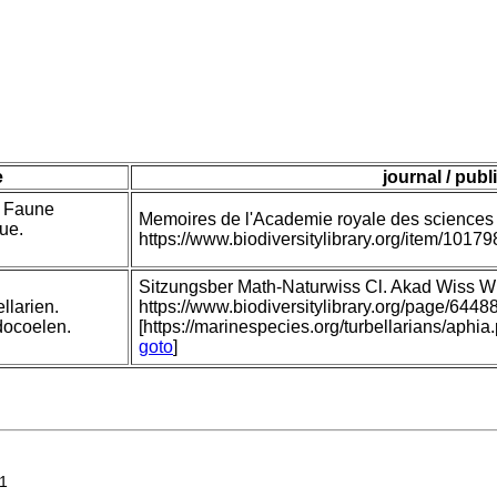
e
journal / publ
a Faune
Memoires de l'Academie royale des sciences 
que.
https://www.biodiversitylibrary.org/item/10
Sitzungsber Math-Naturwiss Cl. Akad Wiss W
llarien.
https://www.biodiversitylibrary.org/page/64
docoelen.
[https://marinespecies.org/turbellarians/ap
goto
]
1