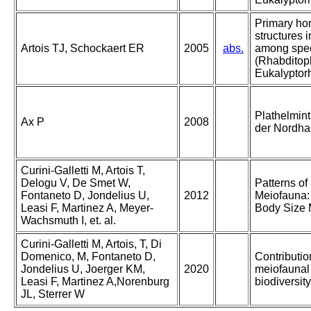
Primary ho
structures 
Artois TJ, Schockaert ER
2005
abs.
among spec
(Rhabditop
Eukalyptor
Plathelmin
Ax P
2008
der Nordha
Curini-Galletti M, Artois T,
Delogu V, De Smet W,
Patterns of
Fontaneto D, Jondelius U,
2012
Meiofauna: 
Leasi F, Martinez A, Meyer-
Body Size M
Wachsmuth I, et. al.
Curini-Galletti M, Artois, T, Di
Domenico, M, Fontaneto D,
Contributio
Jondelius U, Joerger KM,
2020
meiofaunal 
Leasi F, Martinez A,Norenburg
biodiversity
JL, Sterrer W