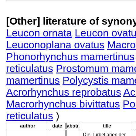
[Other] literature of syno
Leucon ornata
Leucon ovat
Leuconoplana ovatus
Macro
Phonorhynchus mamertinus
reticulatus
Prostomum mame
mamertinus
Polycystis mame
Acrorhynchus reprobatus
Ac
Macrorhynchus bivittatus
Pol
reticulatus
)
author
date
abstr.
title
Die Turbellarien der