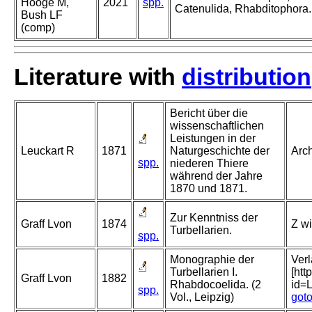
Hooge M,
2021
spp.
Catenulida, Rhabditophora.
Bush LF
(comp)
Literature with
distribution
Bericht über die
wissenschaftlichen
Leistungen in der
Leuckart R
1871
Naturgeschichte der
Arch
spp.
niederen Thiere
während der Jahre
1870 und 1871.
Zur Kenntniss der
Graff Lvon
1874
Z wi
Turbellarien.
spp.
Monographie der
Verl
Turbellarien I.
[htt
Graff Lvon
1882
Rhabdocoelida. (2
id=
spp.
Vol., Leipzig)
got