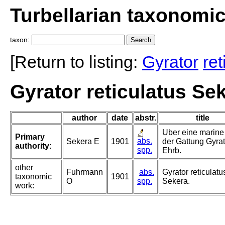
Turbellarian taxonomi
taxon:
[Return to listing:
Gyrator
ret
Gyrator reticulatus Se
author
date
abstr.
title
Uber eine marine 
Primary
abs.
Sekera E
1901
der Gattung Gyrat
authority:
spp.
Ehrb.
other
Fuhrmann
abs.
Gyrator reticulatu
taxonomic
1901
O
spp.
Sekera.
work: