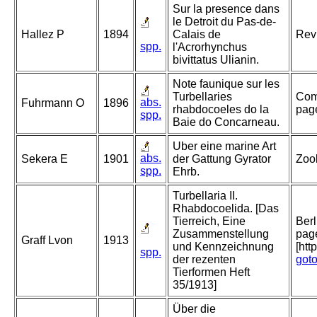
Sur la presence dans
le Detroit du Pas-de-
Hallez P
1894
Calais de
Rev
spp.
l'Acrorhynchus
bivittatus Ulianin.
Note faunique sur les
Turbellaries
Comp
abs.
Fuhrmann O
1896
rhabdocoeles do la
pag
spp.
Baie do Concarneau.
Uber eine marine Art
abs.
Sekera E
1901
der Gattung Gyrator
Zool
spp.
Ehrb.
Turbellaria II.
Rhabdocoelida. [Das
Tierreich, Eine
Berl
Zusammenstellung
page
Graff Lvon
1913
und Kennzeichnung
[htt
spp.
der rezenten
got
Tierformen Heft
35/1913]
Über die