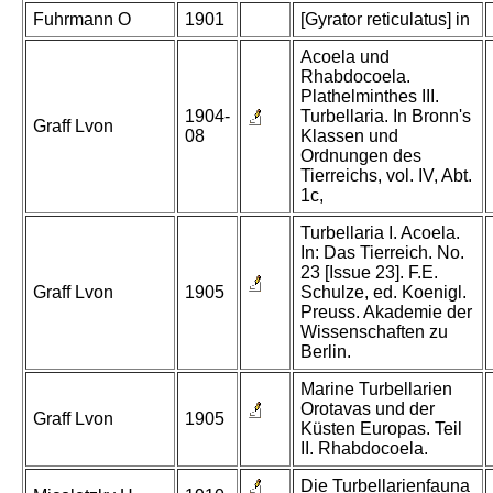
Fuhrmann O
1901
[Gyrator reticulatus] in
Acoela und
Rhabdocoela.
Plathelminthes III.
1904-
Turbellaria. In Bronn's
Graff Lvon
08
Klassen und
Ordnungen des
Tierreichs, vol. IV, Abt.
1c,
Turbellaria I. Acoela.
In: Das Tierreich. No.
23 [Issue 23]. F.E.
Graff Lvon
1905
Schulze, ed. Koenigl.
Preuss. Akademie der
Wissenschaften zu
Berlin.
Marine Turbellarien
Orotavas und der
Graff Lvon
1905
Küsten Europas. Teil
II. Rhabdocoela.
Die Turbellarienfauna