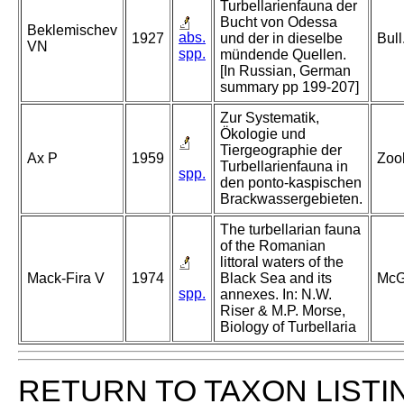
Turbellarienfauna der
Bucht von Odessa
Beklemischev
abs.
1927
und der in dieselbe
Bull
VN
spp.
mündende Quellen.
[In Russian, German
summary pp 199-207]
Zur Systematik,
Ökologie und
Tiergeographie der
Ax P
1959
Zool
Turbellarienfauna in
spp.
den ponto-kaspischen
Brackwassergebieten.
The turbellarian fauna
of the Romanian
littoral waters of the
Mack-Fira V
1974
Black Sea and its
McG
spp.
annexes. In: N.W.
Riser & M.P. Morse,
Biology of Turbellaria
RETURN TO TAXON LISTI