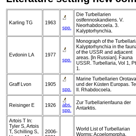
Die Turbellarien
ostfennoskandiens. V.
Karling TG
1963
Neorhabdocoela. 3.
spp.
Kalyptorhynchia.
Monograph of the Turbellari
Kalyptorhynchia in the faun
of the USSR and adjacent
Evdonin LA
1977
areas. [In Russian]. Fauna
spp.
USSR. Turbellaria, Vol 1, Pt
1.
Marine Turbellarien Orotav
Graff Lvon
1905
und der Küsten Europas. Te
spp.
II. Rhabdocoela.
Zur Turbellarienfauna der
abs.
Reisinger E
1926
Antarktis.
spp.
Artois T In:
Tyler S, Artois
World List of Turbellarian
T, Schilling S,
2006-
Worms: Acoelomorpha,