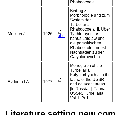
Rhabdocoela.
Beitrag zur
Morphologie und zum
System der
Turbellaria-
Rhabdocoela: II. Über
Meixner J
1926
Typhlorhynchus
abs.
nanus Laidlaw und
die parasitischen
Rhabdocölen nebst
Nachträgen zu den
Calyptorhynchia.
Monograph of the
Turbellaria
Kalyptorhynchia in the
fauna of the USSR
Evdonin LA
1977
and adjacent areas.
[In Russian]. Fauna
USSR. Turbellaria,
Vol 1, Pt 1.
Literature setting new co