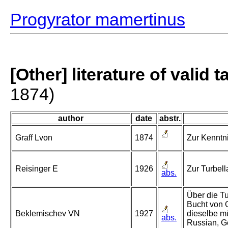
Progyrator mamertinus
[Other] literature of valid 
1874)
author
date
abstr.
Graff Lvon
1874
Zur Kenntni
Reisinger E
1926
Zur Turbell
abs.
Über die Tu
Bucht von 
Beklemischev VN
1927
dieselbe m
abs.
Russian, G