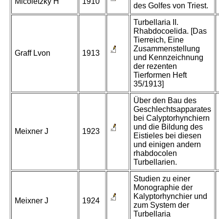
Micoletzky H
1910
des Golfes von Triest.
Turbellaria II.
Rhabdocoelida. [Das
Tierreich, Eine
Zusammenstellung
Graff Lvon
1913
und Kennzeichnung
der rezenten
Tierformen Heft
35/1913]
Über den Bau des
Geschlechtsapparates
bei Calyptorhynchiern
und die Bildung des
Meixner J
1923
Eistieles bei diesen
und einigen andern
rhabdocolen
Turbellarien.
Studien zu einer
Monographie der
Kalyptorhynchier und
Meixner J
1924
zum System der
Turbellaria