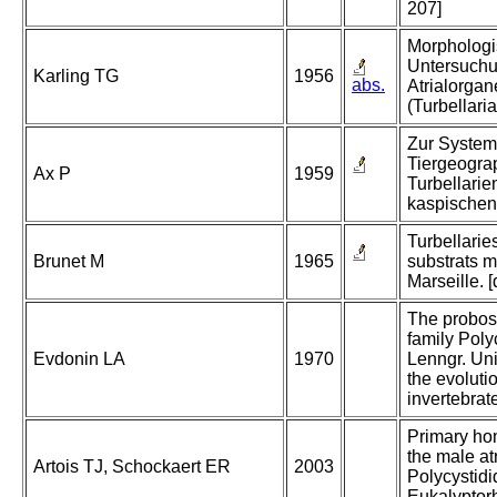
207]
Morphologi
Untersuchu
Karling TG
1956
abs.
Atrialorgan
(Turbellaria
Zur System
Tiergeogra
Ax P
1959
Turbellarie
kaspischen
Turbellarie
Brunet M
1965
substrats m
Marseille. [
The probosc
family Polyc
Evdonin LA
1970
Lenngr. Uni
the evoluti
invertebrat
Primary ho
the male at
Artois TJ, Schockaert ER
2003
Polycystidi
Eukalyptor