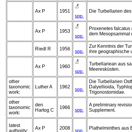
Ax P
1951
Die Turbellarien des 
spp.
Proxenetes falcatus
Ax P
1953
dem Mesopsammal de
spp.
Zur Kenntnis der Tu
Riedl R
1956
spp.
ihre geographische 
Turbellariean aus s
Ax P
1960
Meeresküsten.
spp.
other
Die Turbellarien Ost
taxonomic
Luther A
1962
Dalyellioida, Typhl
spp.
work:
Trigonostomidae.
other
den
A preliminary revision
taxonomic
1966
Hartog C
spp.
Supplement.
work:
latest
Ax P
2008
Plathelminthes aus 
authority:
spp.