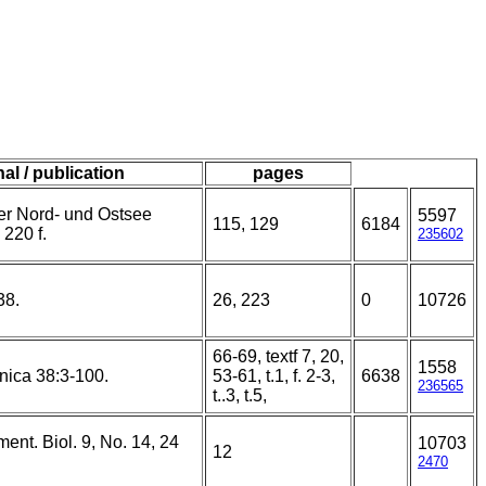
nal / publication
pages
der Nord- und Ostsee
5597
115, 129
6184
 220 f.
235602
38.
26, 223
0
10726
66-69, textf 7, 20,
1558
nica 38:3-100.
53-61, t.1, f. 2-3,
6638
236565
t..3, t.5,
nt. Biol. 9, No. 14, 24
10703
12
2470