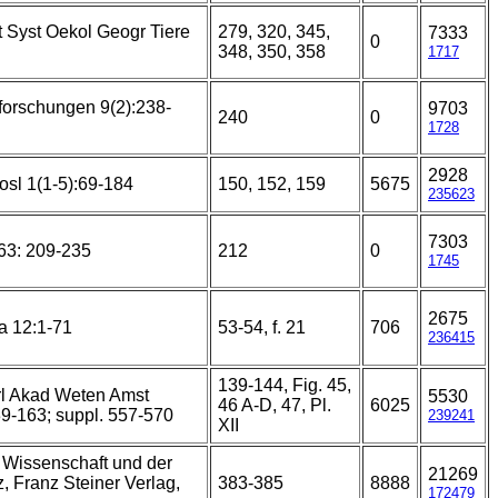
t Syst Oekol Geogr Tiere
279, 320, 345,
7333
0
348, 350, 358
1717
forschungen 9(2):238-
9703
240
0
1728
2928
osl 1(1-5):69-184
150, 152, 159
5675
235623
7303
63: 209-235
212
0
1745
2675
a 12:1-71
53-54, f. 21
706
236415
139-144, Fig. 45,
rl Akad Weten Amst
5530
46 A-D, 47, Pl.
6025
39-163; suppl. 557-570
239241
XII
Wissenschaft und der
21269
z, Franz Steiner Verlag,
383-385
8888
172479