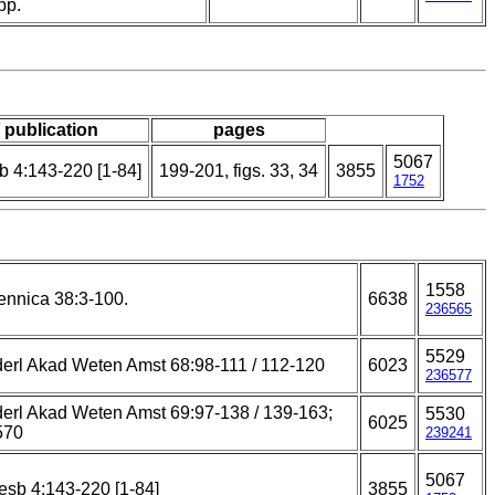
pp.
/ publication
pages
5067
b 4:143-220 [1-84]
199-201, figs. 33, 34
3855
1752
1558
ennica 38:3-100.
6638
236565
5529
erl Akad Weten Amst 68:98-111 / 112-120
6023
236577
erl Akad Weten Amst 69:97-138 / 139-163;
5530
6025
570
239241
5067
esb 4:143-220 [1-84]
3855