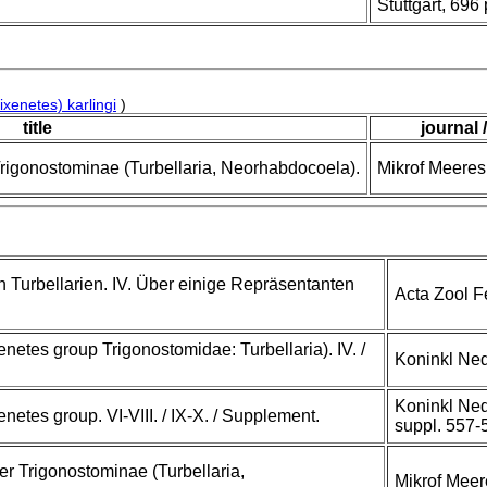
Stuttgart, 696 
xenetes) karlingi
)
title
journal 
rigonostominae (Turbellaria, Neorhabdocoela).
Mikrof Meeres
Turbellarien. IV. Über einige Repräsentanten
Acta Zool F
enetes group Trigonostomidae: Turbellaria). IV. /
Koninkl Ned
Koninkl Ned
enetes group. VI-VIII. / IX-X. / Supplement.
suppl. 557-
r Trigonostominae (Turbellaria,
Mikrof Meer