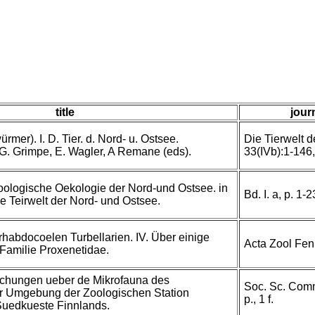
title
jour
ürmer). I. D. Tier. d. Nord- u. Ostsee.
Die Tierwelt 
: G. Grimpe, E. Wagler, A Remane (eds).
33(IVb):1-146,
zoologische Oekologie der Nord-und Ostsee. in
Bd. I. a, p. 1-2
e Teirwelt der Nord- und Ostsee.
habdocoelen Turbellarien. IV. Über einige
Acta Zool Fen
Familie Proxenetidae.
uchungen ueber de Mikrofauna des
Soc. Sc. Comme
r Umgebung der Zoologischen Station
p., 1 f.
Suedkueste Finnlands.