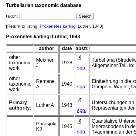
Turbellarian taxonomic database
taxon:
[Return to listing:
Proxenetes
karlingi
Luther, 1943]
Proxenetes karlingi Luther, 1943
author
date
abstr.
other
Meixner
Turbellaria (Strudelw
taxonomic
1938
J
Allgemeiner Teil. In
spp.
work:
other
Remane
Einfuehrung in die 
taxonomic
1940
A
spp.
Grimpe u. Wagler, Di
work:
Primary
Untersuchungen an r
Luther A
1943
authority:
Repräsentanten der 
spp.
Quantitative Unters
Purasjoki
1945
Meeresbodens in de
KJ
spp.
Tvaerminne an der 