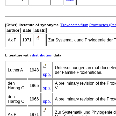
[Other] literature of synonyms
(
Proxenetes filum
Proxenetes (Peri
author
date
abstr.
Ax P
1971
Zur Systematik und Phylogenie der T
Literature with
distribution
data
:
Untersuchungen an rhabdocoelen 
Luther A
1943
der Familie Proxenetidae.
spp.
den
A preliminary revision of the Prox
1965
Hartog C
spp.
V.
den
1966
A preliminary revision of the Prox
Hartog C
spp.
Zur Systematik und Phylogenie de
Ax P
1971