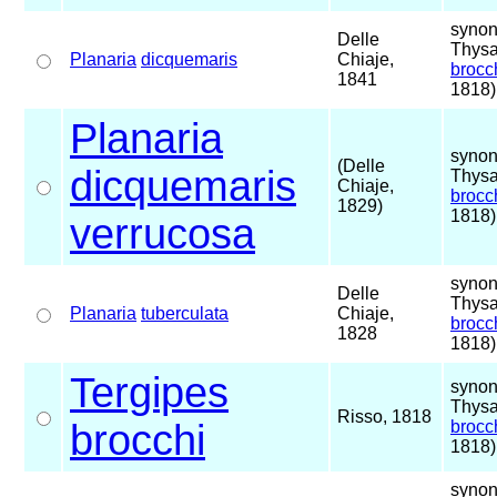
synon
Delle
Thys
Planaria
dicquemaris
Chiaje,
brocch
1841
1818)
Planaria
synon
(Delle
dicquemaris
Thys
Chiaje,
brocch
1829)
1818)
verrucosa
synon
Delle
Thys
Planaria
tuberculata
Chiaje,
brocch
1828
1818)
Tergipes
synon
Thys
Risso, 1818
brocchi
brocch
1818)
synon