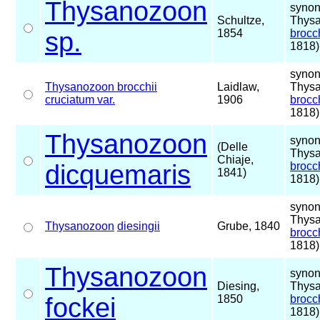
Thysanozoon
synon
Schultze,
Thys
sp.
1854
brocch
1818)
synon
Thysanozoon brocchii
Laidlaw,
Thys
cruciatum var.
1906
brocch
1818)
Thysanozoon
synon
(Delle
Thys
Chiaje,
dicquemaris
brocch
1841)
1818)
synon
Thys
Thysanozoon
diesingii
Grube, 1840
brocch
1818)
Thysanozoon
synon
Diesing,
Thys
fockei
1850
brocch
1818)