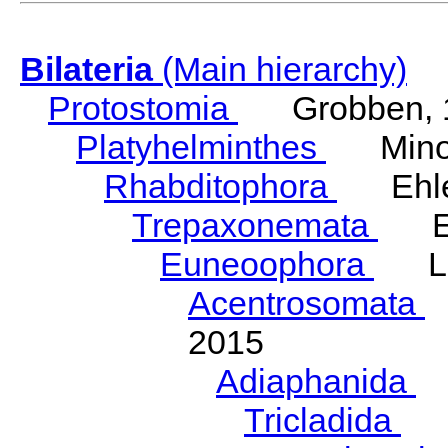
Bilateria
(Main hierarchy)
Protostomia
Grobben, 
Platyhelminthes
Minot
Rhabditophora
Ehler
Trepaxonemata
Ehl
Euneoophora
Laum
Acentrosomata
E
2015
Adiaphanida
N
Tricladida
La