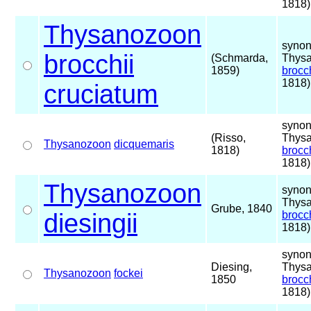
1818)
Thysanozoon
synon
brocchii
(Schmarda,
Thys
1859)
brocch
1818)
cruciatum
synon
(Risso,
Thys
Thysanozoon
dicquemaris
1818)
brocch
1818)
Thysanozoon
synon
Thys
Grube, 1840
diesingii
brocch
1818)
synon
Diesing,
Thys
Thysanozoon
fockei
1850
brocch
1818)