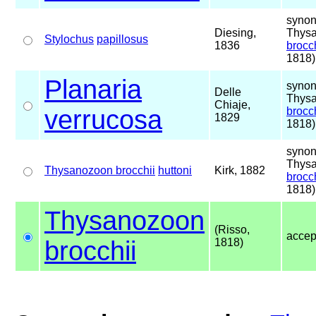
synon
Diesing,
Thys
Stylochus
papillosus
1836
brocch
1818)
Planaria
synon
Delle
Thys
Chiaje,
verrucosa
brocch
1829
1818)
synon
Thys
Thysanozoon brocchii
huttoni
Kirk, 1882
brocch
1818)
Thysanozoon
(Risso,
accep
brocchii
1818)