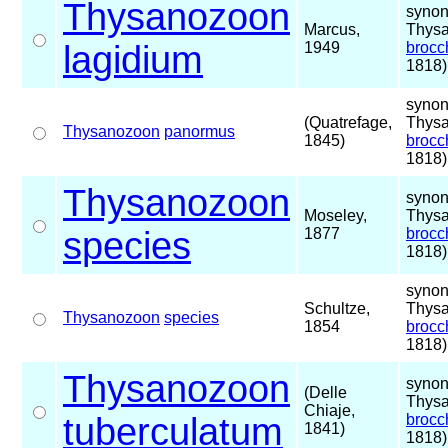
Thysanozoon
synon
Marcus,
Thys
lagidium
1949
brocch
1818)
synon
(Quatrefage,
Thys
Thysanozoon
panormus
1845)
brocch
1818)
Thysanozoon
synon
Moseley,
Thys
species
1877
brocch
1818)
synon
Schultze,
Thys
Thysanozoon
species
1854
brocch
1818)
Thysanozoon
synon
(Delle
Thys
Chiaje,
tuberculatum
brocch
1841)
1818)