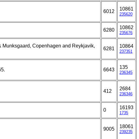
10861
6012
235620
10862
6280
235676
n & Munksgaard, Copenhagen and Reykjavik,
10864
6281
237351
135
65.
6643
236345
2684
412
236346
16193
0
1735
18061
9005
239235