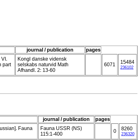
journal / publication
pages
 VI.
Kongl danske vidensk
15484
 part
selskabs naturvid Math
6071
236102
Afhandl. 2: 13-60
journal / publication
pages
Russian]. Fauna
Fauna USSR (NS)
8260
0
115:1-400
236320