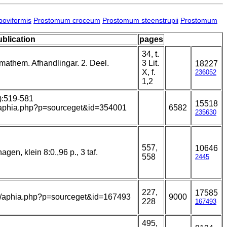
boviformis
Prostomum croceum
Prostomum steenstrupii
Prostomum
ublication
pages
34, t.
mathem. Afhandlingar. 2. Deel.
3 Lit.
18227
X, f.
236052
1,2
8):519-581
15518
ns/aphia.php?p=sourceget&id=354001
6582
235630
557,
10646
gen, klein 8:0.,96 p., 3 taf.
558
2445
227,
17585
ans/aphia.php?p=sourceget&id=167493
9000
228
167493
495,