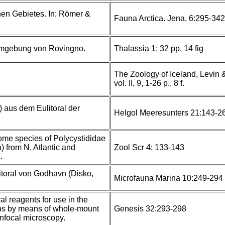
chen Gebietes. In: Römer &
Fauna Arctica. Jena, 6:295-342
Umgebung von Rovingno.
Thalassia 1: 32 pp, 14 fig
The Zoology of Iceland, Levi
vol. II, 9, 1-26 p., 8 f.
) aus dem Eulitoral der
Helgol Meeresunters 21:143-2
me species of Polycystididae
) from N. Atlantic and
Zool Scr 4: 133-143
.
toral von Godhavn (Disko,
Microfauna Marina 10:249-294
al reagents for use in the
ans by means of whole-mount
Genesis 32:293-298
focal microscopy.