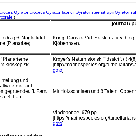
 crocea
Gyrator croceus
Gyrator fabricii
Gyrator steenstrupii
Gyrator su
ttorale
)
journal / p
 bidrag 6. Nogle lidet
Kong. Danske Vid. Selsk. naturvid. og 
me (Planariae).
Kjöbenhavn.
af Planarierne
Kroyer's Naturhistorisk Tidsskrift (I) 4(
 mikroskopisk-
[http://marinespecies.org/turbellaria
goto
]
inteilung und
lattwuermer auf
 gegruendet. [I. Fam.
Mit Holzschnitten und 3 Tafeln. Copenha
la, 3. Fam.
Vindobonae, 679 pp
[https://marinespecies.org/turbellari
goto
]