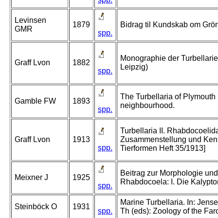
Levinsen
1879
Bidrag til Kundskab om Grön
GMR
spp.
Monographie der Turbellarien
Graff Lvon
1882
Leipzig)
spp.
The Turbellaria of Plymouth
Gamble FW
1893
neighbourhood.
spp.
Turbellaria II. Rhabdocoelida
Graff Lvon
1913
Zusammenstellung und Kenn
spp.
Tierformen Heft 35/1913]
Beitrag zur Morphologie und
Meixner J
1925
Rhabdocoela: I. Die Kalypto
spp.
Marine Turbellaria. In: Jen
Steinböck O
1931
spp.
Th (eds): Zoology of the Far