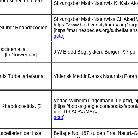
nordischen und dem
Sitzungsber Math-Naturwis Kl Kais A
Sitzungsber Math-Naturwiss Cl. Akad
https://www.biodiversitylibrary.org/
heilung: Rhabdocoelen.
[https://marinespecies.org/turbellari
goto
]
occidentalia.
J W Eided Bogtrykkeri, Bergen, 97 pp
t. [In Norwegian]
ds Turbellariefauna.
Vidensk Meddr Dansk Naturhist Foren
Verlag Wilhelm Engelmann, Leipzig, pp 
. Rhabdocoelida. (2
[https://books.google.com/books/abou
id=LT0hAQAAMAAJ
goto
]
rbellarien der Insel
Beilage No. 167 zu den Prot. Naturf.-G