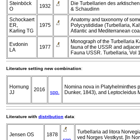
Steinböck
Die Turbellarien des arktische
1932
O
& Schaudinn
Schockaert
Anatomy and taxonomy of some
ER,
1975
Polycystididae (Turbellaria, Ka
Karling TG
Atlantic and Mediterranean coa
Monograph of the Turbellaria K
Evdonin
1977
fauna of the USSR and adjacent
LA
Fauna USSR. Turbellaria, Vol 1,
Literature setting new combination
:
Hornung
Nomina nova in Platyhelminthes p
2016
JJ
spp.
Dunker, 1843), and Leptocleidus 
Literature with
distribution
data
:
Turbellaria ad litora Norvegi
Jensen OS
1878
ved Norges Vestkyst. [In No
spp.