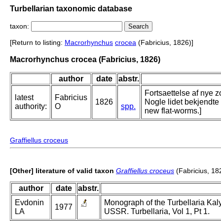
Turbellarian taxonomic database
taxon:
[Return to listing:
Macrorhynchus
crocea
(Fabricius, 1826)]
Macrorhynchus crocea (Fabricius, 1826)
author
date
abstr.
Fortsaettelse af nye z
latest
Fabricius
1826
Nogle lidet bekjendte 
authority:
O
spp.
new flat-worms.]
Graffiellus croceus
[Other] literature of valid taxon
Graffiellus croceus
(Fabricius, 18
author
date
abstr.
Evdonin
Monograph of the Turbellaria Kal
1977
LA
USSR. Turbellaria, Vol 1, Pt 1.