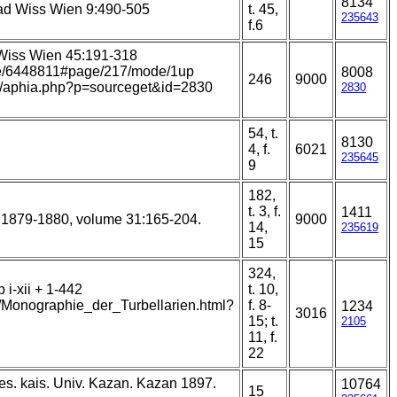
8134
kad Wiss Wien 9:490-505
t. 45,
235643
f.6
 Wiss Wien 45:191-318
page/6448811#page/217/mode/1up
8008
246
9000
ans/aphia.php?p=sourceget&id=2830
2830
54, t.
8130
4, f.
6021
235645
9
182,
t. 3, f.
1411
 1879-1880, volume 31:165-204.
9000
14,
235619
15
324,
i-xii + 1-442
t. 10,
t/Monographie_der_Turbellarien.html?
f. 8-
1234
3016
15; t.
2105
11, f.
22
es. kais. Univ. Kazan. Kazan 1897.
10764
15