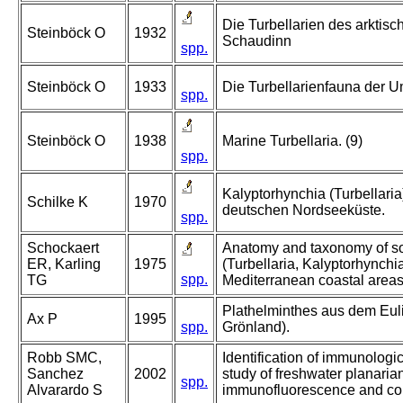
Die Turbellarien des arktis
Steinböck O
1932
Schaudinn
spp.
Steinböck O
1933
Die Turbellarienfauna der 
spp.
Steinböck O
1938
Marine Turbellaria. (9)
spp.
Kalyptorhynchia (Turbellaria
Schilke K
1970
deutschen Nordseeküste.
spp.
Schockaert
Anatomy and taxonomy of so
ER, Karling
1975
(Turbellaria, Kalyptorhynchia
spp.
TG
Mediterranean coastal areas
Plathelminthes aus dem Euli
Ax P
1995
spp.
Grönland).
Robb SMC,
Identification of immunologic
Sanchez
2002
study of freshwater planari
spp.
Alvarardo S
immunofluorescence and con