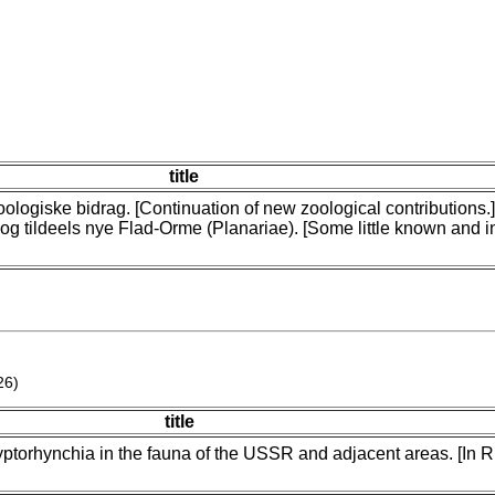
title
oologiske bidrag. [Continuation of new zoological contributions.]
og tildeels nye Flad-Orme (Planariae). [Some little known and in
26)
title
yptorhynchia in the fauna of the USSR and adjacent areas. [In 