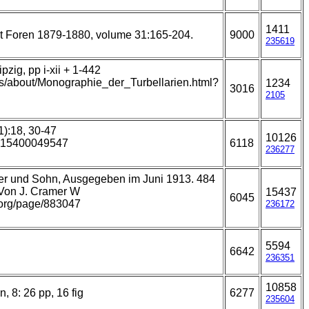
1411
t Foren 1879-1880, volume 31:165-204.
9000
235619
zig, pp i-xii + 1-442
ks/about/Monographie_der_Turbellarien.html?
1234
3016
2105
1):18, 30-47
10126
5315400049547
6118
236277
nder und Sohn, Ausgegeben im Juni 1913. 484
 Von J. Cramer W
15437
6045
y.org/page/883047
236172
5594
6642
236351
10858
 8: 26 pp, 16 fig
6277
235604