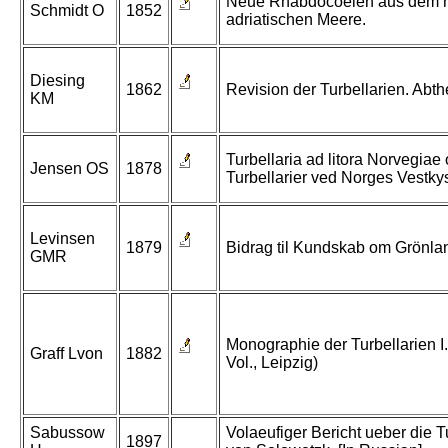
Neue Rhabdocoelen aus dem 
Schmidt O
1852
adriatischen Meere.
Diesing
1862
Revision der Turbellarien. Abt
KM
Turbellaria ad litora Norvegiae 
Jensen OS
1878
Turbellarier ved Norges Vestkys
Levinsen
1879
Bidrag til Kundskab om Grönlan
GMR
Monographie der Turbellarien I
Graff Lvon
1882
Vol., Leipzig)
Sabussow
Volaeufiger Bericht ueber die Tu
1897