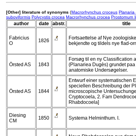
[Other] literature of synonyms
(
Macrorhynchus croceus
Planaria
suboviformis
Polycystis crocea
Macrorhynchus crocea
Prostomum li
author
date
abstr.
title
Fabricius
Fortsaettelse af Nye zoologiske
1826
O
bekjendte og tildels nye flad-or
Forsøg til en ny Classification 
Örsted AS
1843
(Planariea Dugès) grundet paa
anatomiske Undersøgelser.
Entwurf einer systematischen E
speciellen Beschreibung der P
Örsted AS
1844
microscopische Untersuchungen
Cryptocoela, 2. Fam Dendrocoe
Rhabdocoela]
Diesing
1850
Systema Helminthum. I.
CM