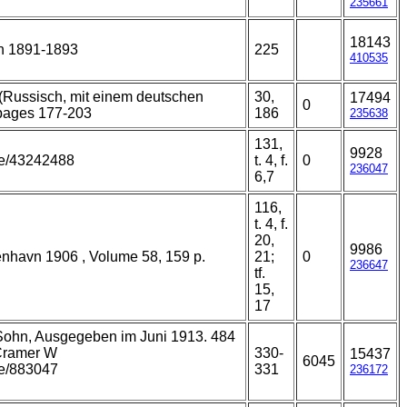
235661
18143
n 1891-1893
225
410535
. (Russisch, mit einem deutschen
30,
17494
0
 pages 177-203
186
235638
131,
9928
age/43242488
t. 4, f.
0
236047
6,7
116,
t. 4, f.
20,
9986
nhavn 1906 , Volume 58, 159 p.
21;
0
236647
tf.
15,
17
 Sohn, Ausgegeben im Juni 1913. 484
 Cramer W
330-
15437
6045
age/883047
331
236172