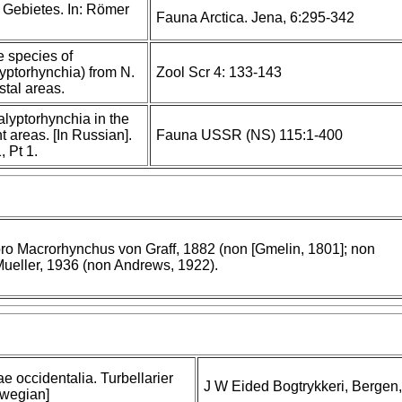
n Gebietes. In: Römer
Fauna Arctica. Jena, 6:295-342
 species of
lyptorhynchia) from N.
Zool Scr 4: 133-143
stal areas.
alyptorhynchia in the
 areas. [In Russian].
Fauna USSR (NS) 115:1-400
 Pt 1.
ro Macrorhynchus von Graff, 1882 (non [Gmelin, 1801]; non
Mueller, 1936 (non Andrews, 1922).
ae occidentalia. Turbellarier
J W Eided Bogtrykkeri, Bergen,
rwegian]