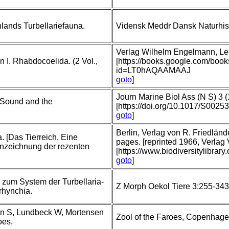
lands Turbellariefauna.
Vidensk Meddr Dansk Naturhis
Verlag Wilhelm Engelmann, Leip
 I. Rhabdocoelida. (2 Vol.,
[https://books.google.com/boo
id=LT0hAQAAMAAJ
goto
]
Journ Marine Biol Ass (N S) 3 (
 Sound and the
[https://doi.org/10.1017/S002
goto
]
Berlin, Verlag von R. Friedlä
. [Das Tierreich, Eine
pages. [reprinted 1966, Verlag
zeichnung der rezenten
[https://www.biodiversitylibrar
goto
]
 zum System der Turbellaria-
Z Morph Oekol Tiere 3:255-343
rhynchia.
sen S, Lundbeck W, Mortensen
Zool of the Faroes, Copenhagen,
oes.