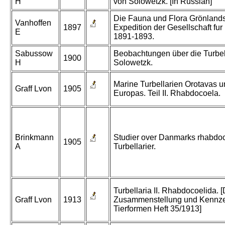
H
von Solowetzk. [In Russian]
Die Fauna und Flora Grönlands.
Vanhoffen
1897
Expedition der Gesellschaft fur
E
1891-1893.
Sabussow
Beobachtungen über die Turbell
1900
H
Solowetzk.
Marine Turbellarien Orotavas u
Graff Lvon
1905
Europas. Teil II. Rhabdocoela.
Brinkmann
Studier over Danmarks rhabdoc
1905
A
Turbellarier.
Turbellaria II. Rhabdocoelida. [
Graff Lvon
1913
Zusammenstellung und Kennze
Tierformen Heft 35/1913]