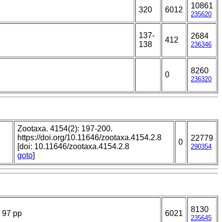
10861
320
6012
235620
137-
2684
412
138
236346
8260
0
236320
Zootaxa. 4154(2): 197-200.
https://doi.org/10.11646/zootaxa.4154.2.8
22779
0
[doi: 10.11646/zootaxa.4154.2.8
290354
goto
]
8130
 97 pp
6021
235645