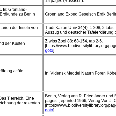
15 pages (Russisch).
 In: Grönland-
 Erdkunde zu Berlin
Groenland Exped Geselsch Erdk Berli
arien der Inseln von
Trudi Kazan Univ 34(4): 1-208, 3 tabs
Auszug und deutscher Tafelerklärung
Z wiss Zool 83: 68-154, tab 2-6.
nd der Küsten
[https://www.biodiversitylibrary.org/p
goto
]
öle og acöle
in: Vidensk Meddel Naturh Foren Köbe
Berlin, Verlag von R. Friedländer und
Das Tierreich, Eine
pages. [reprinted 1966, Verlag Von J.
ichnung der rezenten
[https://www.biodiversitylibrary.org/p
goto
]