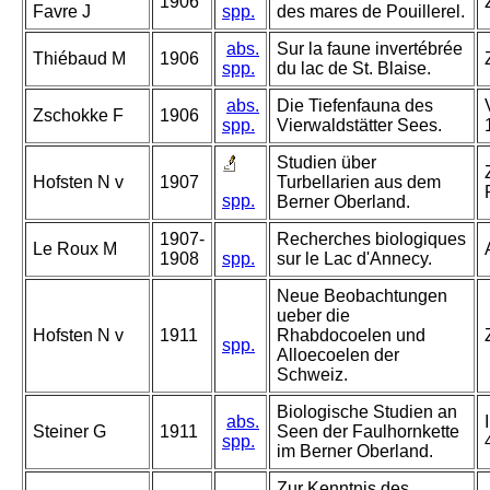
1906
Favre J
spp.
des mares de Pouillerel.
abs.
Sur la faune invertébrée
Thiébaud M
1906
spp.
du lac de St. Blaise.
abs.
Die Tiefenfauna des
Zschokke F
1906
spp.
Vierwaldstätter Sees.
Studien über
Hofsten N v
1907
Turbellarien aus dem
spp.
Berner Oberland.
1907-
Recherches biologiques
Le Roux M
1908
spp.
sur le Lac d'Annecy.
Neue Beobachtungen
ueber die
Hofsten N v
1911
Rhabdocoelen und
spp.
Alloecoelen der
Schweiz.
Biologische Studien an
abs.
Steiner G
1911
Seen der Faulhornkette
spp.
im Berner Oberland.
Zur Kenntnis des