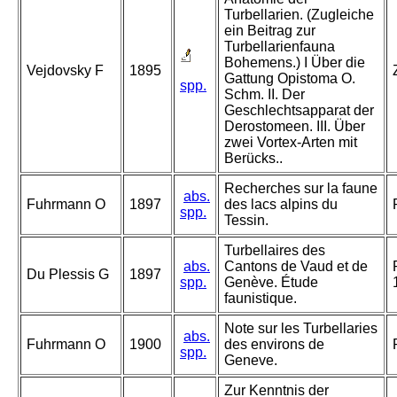
Turbellarien. (Zugleiche
ein Beitrag zur
Turbellarienfauna
Bohemens.) I Über die
Vejdovsky F
1895
Gattung Opistoma O.
spp.
Schm. II. Der
Geschlechtsapparat der
Derostomeen. III. Über
zwei Vortex-Arten mit
Berücks..
Recherches sur la faune
abs.
Fuhrmann O
1897
des lacs alpins du
spp.
Tessin.
Turbellaires des
abs.
Cantons de Vaud et de
Du Plessis G
1897
spp.
Genève. Étude
faunistique.
Note sur les Turbellaries
abs.
Fuhrmann O
1900
des environs de
spp.
Geneve.
Zur Kenntnis der