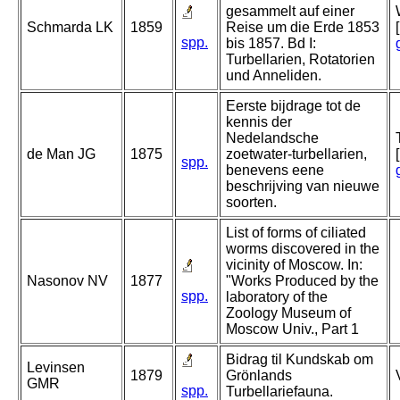
gesammelt auf einer
Schmarda LK
1859
Reise um die Erde 1853
spp.
bis 1857. Bd I:
Turbellarien, Rotatorien
und Anneliden.
Eerste bijdrage tot de
kennis der
Nedelandsche
de Man JG
1875
zoetwater-turbellarien,
spp.
benevens eene
beschrijving van nieuwe
soorten.
List of forms of ciliated
worms discovered in the
vicinity of Moscow. In:
Nasonov NV
1877
"Works Produced by the
spp.
laboratory of the
Zoology Museum of
Moscow Univ., Part 1
Bidrag til Kundskab om
Levinsen
1879
Grönlands
GMR
spp.
Turbellariefauna.