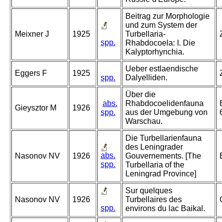
Beitrag zur Morphologie
und zum System der
Meixner J
1925
Turbellaria-
spp.
Rhabdocoela: I. Die
Kalyptorhynchia.
Ueber estlaendische
Eggers F
1925
spp.
Dalyelliden.
Über die
abs.
Rhabdocoelidenfauna
Gieysztor M
1926
spp.
aus der Umgebung von
Warschau.
Die Turbellarienfauna
des Leningrader
abs.
Nasonov NV
1926
Gouvernements. [The
spp.
Turbellaria of the
Leningrad Province]
Sur quelques
Nasonov NV
1926
Turbellaires des
spp.
environs du lac Baikal.