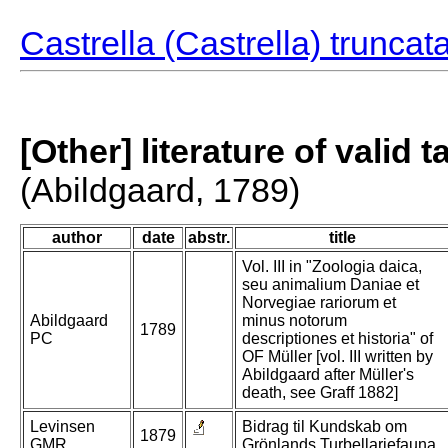
Castrella (Castrella) truncat
[Other] literature of valid 
(Abildgaard, 1789)
author
date
abstr.
title
Vol. III in "Zoologia daica,
seu animalium Daniae et
Norvegiae rariorum et
Abildgaard
minus notorum
1789
PC
descriptiones et historia" of
OF Müller [vol. III written by
Abildgaard after Müller's
death, see Graff 1882]
Levinsen
Bidrag til Kundskab om
1879
GMR
Grönlands Turbellariefauna.