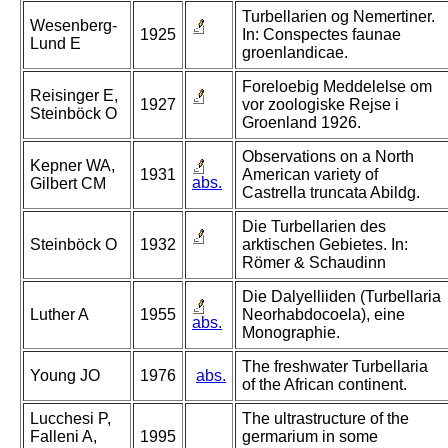
Turbellarien og Nemertiner.
Wesenberg-
1925
In: Conspectes faunae
Lund E
groenlandicae.
Foreloebig Meddelelse om
Reisinger E,
1927
vor zoologiske Rejse i
Steinböck O
Groenland 1926.
Observations on a North
Kepner WA,
1931
American variety of
abs.
Gilbert CM
Castrella truncata Abildg.
Die Turbellarien des
Steinböck O
1932
arktischen Gebietes. In:
Römer & Schaudinn
Die Dalyelliiden (Turbellaria
Luther A
1955
Neorhabdocoela), eine
abs.
Monographie.
The freshwater Turbellaria
Young JO
1976
abs.
of the African continent.
Lucchesi P,
The ultrastructure of the
Falleni A,
1995
germarium in some