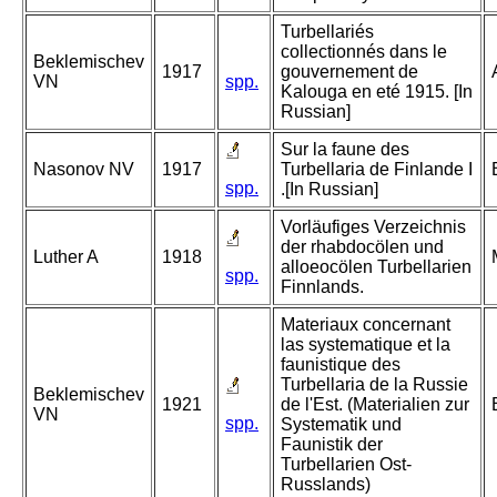
Turbellariés
collectionnés dans le
Beklemischev
1917
gouvernement de
VN
spp.
Kalouga en eté 1915. [In
Russian]
Sur la faune des
Nasonov NV
1917
Turbellaria de Finlande I
spp.
.[In Russian]
Vorläufiges Verzeichnis
der rhabdocölen und
Luther A
1918
alloeocölen Turbellarien
spp.
Finnlands.
Materiaux concernant
las systematique et la
faunistique des
Turbellaria de la Russie
Beklemischev
1921
de l'Est. (Materialien zur
VN
spp.
Systematik und
Faunistik der
Turbellarien Ost-
Russlands)