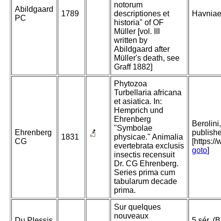
notorum
Abildgaard
1789
descriptiones et
Havnia
PC
historia" of OF
Müller [vol. III
written by
Abildgaard after
Müller's death, see
Graff 1882]
Phytozoa
Turbellaria africana
et asiatica. In:
Hemprich und
Ehrenberg
Berolini
"Symbolae
Ehrenberg
publishe
1831
physicae." Animalia
CG
[https:/
evertebrata exclusis
goto
]
insectis recensuit
Dr. CG Ehrenberg.
Series prima cum
tabularum decade
prima.
Sur quelques
nouveaux
Du Plessis
5 sér. (