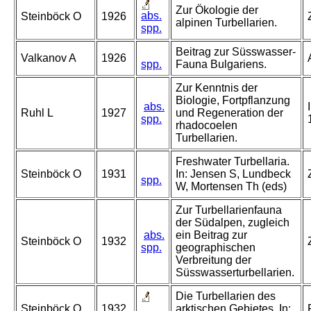
Zur Ökologie der
abs.
Steinböck O
1926
alpinen Turbellarien.
spp.
Beitrag zur Süsswasser-
Valkanov A
1926
spp.
Fauna Bulgariens.
Zur Kenntnis der
Biologie, Fortpflanzung
abs.
Ruhl L
1927
und Regeneration der
spp.
rhadocoelen
Turbellarien.
Freshwater Turbellaria.
Steinböck O
1931
In: Jensen S, Lundbeck
spp.
W, Mortensen Th (eds)
Zur Turbellarienfauna
der Südalpen, zugleich
abs.
ein Beitrag zur
Steinböck O
1932
spp.
geographischen
Verbreitung der
Süsswasserturbellarien.
Die Turbellarien des
Steinböck O
1932
arktischen Gebietes. In: