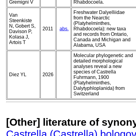
Gremigni V
Rhabdocoela.
Freshwater Dalyelliidae
Van
from the Nearctic
Steenkiste
(Platyhelminthes,
N, Gobert S,
2011
abs.
Rhabdocoela): new taxa
Davison P,
and records from Ontario,
Kolasa J,
Canada and Michigan and
Artois T
Alabama, USA
Molecular phylogenetic and
detailed morphological
analyses reveal a new
species of Castrella
Diez YL
2026
Fuhrmann, 1900
(Platyhelminthes,
Dalytyphloplanida) from
Switzerland
[Other] literature of syno
Castrella (Castrella) bologo