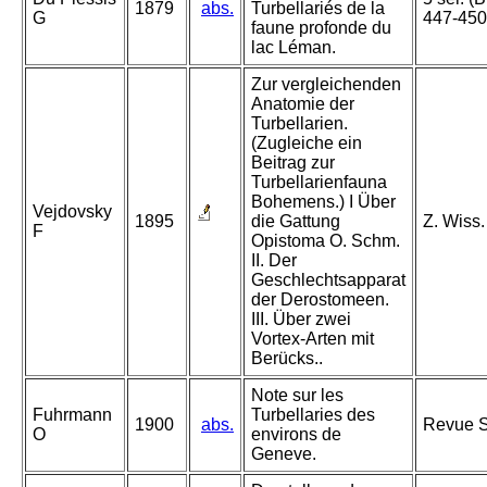
1879
abs.
Turbellariés de la
G
447-450
faune profonde du
lac Léman.
Zur vergleichenden
Anatomie der
Turbellarien.
(Zugleiche ein
Beitrag zur
Turbellarienfauna
Bohemens.) I Über
Vejdovsky
1895
die Gattung
Z. Wiss.
F
Opistoma O. Schm.
II. Der
Geschlechtsapparat
der Derostomeen.
III. Über zwei
Vortex-Arten mit
Berücks..
Note sur les
Fuhrmann
Turbellaries des
1900
abs.
Revue S
O
environs de
Geneve.