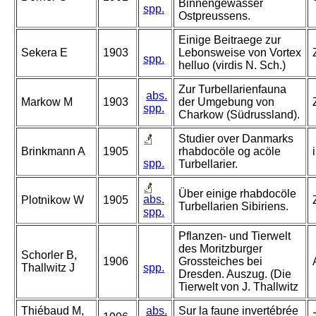
Binnengewässer
spp.
Ostpreussens.
Einige Beitraege zur
Sekera E
1903
Lebonsweise von Vortex
spp.
helluo (virdis N. Sch.)
Zur Turbellarienfauna
abs.
Markow M
1903
der Umgebung von
spp.
Charkow (Südrussland).
Studier over Danmarks
Brinkmann A
1905
rhabdocöle og acöle
spp.
Turbellarier.
Über einige rhabdocöle
abs.
Plotnikow W
1905
Turbellarien Sibiriens.
spp.
Pflanzen- und Tierwelt
des Moritzburger
Schorler B,
1906
Grossteiches bei
Thallwitz J
spp.
Dresden. Auszug. (Die
Tierwelt von J. Thallwitz
Thiébaud M,
abs.
Sur la faune invertébrée