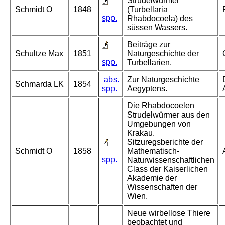
Strudelwürmer
Schmidt O
1848
(Turbellaria
spp.
Rhabdocoela) des
süssen Wassers.
Beiträge zur
Schultze Max
1851
Naturgeschichte der
spp.
Turbellarien.
abs.
Zur Naturgeschichte
Schmarda LK
1854
spp.
Aegyptens.
Die Rhabdocoelen
Strudelwürmer aus den
Umgebungen von
Krakau.
Sitzuregsberichte der
Schmidt O
1858
Mathematisch-
spp.
Naturwissenschaftlichen
Class der Kaiserlichen
Akademie der
Wissenschaften der
Wien.
Neue wirbellose Thiere
beobachtet und