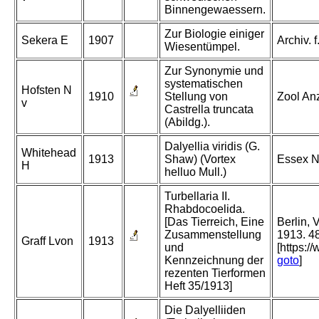
Binnengewaessern.
Zur Biologie einiger
Sekera E
1907
Archiv. 
Wiesentümpel.
Zur Synonymie und
systematischen
Hofsten N
1910
Stellung von
Zool An
v
Castrella truncata
(Abildg.).
Dalyellia viridis (G.
Whitehead
1913
Shaw) (Vortex
Essex N
H
helluo Mull.)
Turbellaria II.
Rhabdocoelida.
[Das Tierreich, Eine
Berlin,
Zusammenstellung
1913. 48
Graff Lvon
1913
und
[https:/
Kennzeichnung der
goto
]
rezenten Tierformen
Heft 35/1913]
Die Dalyelliiden