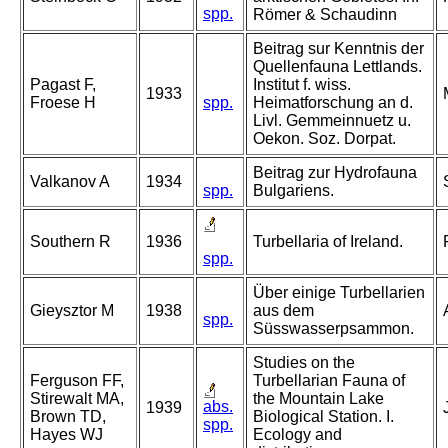
spp.
Römer & Schaudinn
Beitrag sur Kenntnis der
Quellenfauna Lettlands.
Pagast F,
Institut f. wiss.
1933
Froese H
spp.
Heimatforschung an d.
Livl. Gemmeinnuetz u.
Oekon. Soz. Dorpat.
Beitrag zur Hydrofauna
Valkanov A
1934
spp.
Bulgariens.
Southern R
1936
Turbellaria of Ireland.
spp.
Über einige Turbellarien
Gieysztor M
1938
aus dem
spp.
Süsswasserpsammon.
Studies on the
Ferguson FF,
Turbellarian Fauna of
Stirewalt MA,
the Mountain Lake
abs.
1939
Brown TD,
Biological Station. I.
spp.
Hayes WJ
Ecology and