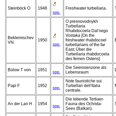
Steinböck O
1948
Freshwater turbellaria.
spp.
O presnovodnykh
Turbellaria
Rhabdocoela Dal'nego
Vostaka [On the
Beklemischev
1950
freshwater rhabdocoel
VN
spp.
turbellarians of the far
East; Über die
Turbellaria rhabdocoela
des fernen Ostens]
Die Seerosenzone als
Bülow T von
1951
spp.
Lebensraum
Note faunistiche sui
Papi F
1952
Turbellari dell'Italia
spp.
centrale.
Die lebende Tertiaer-
An der Lan H
1954
Fauna des Ochrida-
spp.
Sees (Balkan).