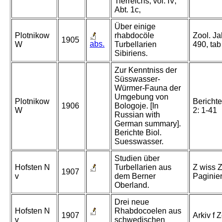
Tierreichs, vol. IV,
Abt. 1c,
Über einige
Plotnikow
rhabdocöle
Zool. Ja
1905
abs.
W
Turbellarien
490, tab
Sibiriens.
Zur Kenntniss der
Süsswasser-
Würmer-Fauna der
Umgebung von
Plotnikow
Berichte
1906
Bologoje. [In
W
2: 1-41
Russian with
German summary].
Berichte Biol.
Suesswasser.
Studien über
Hofsten N
Turbellarien aus
Z wiss Z
1907
v
dem Berner
Paginie
Oberland.
Drei neue
Hofsten N
Rhabdocoelen aus
1907
Arkiv f 
v
schwedischen