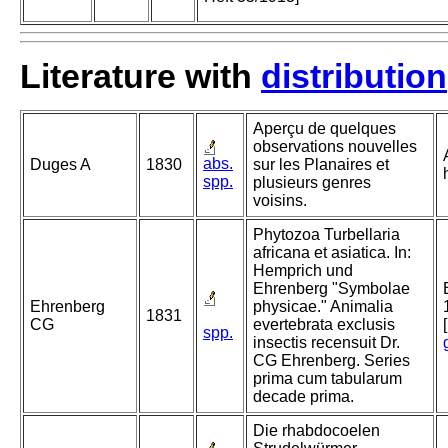
Literature with
distribution
Aperçu de quelques
observations nouvelles
abs.
Duges A
1830
sur les Planaires et
spp.
plusieurs genres
voisins.
Phytozoa Turbellaria
africana et asiatica. In:
Hemprich und
Ehrenberg "Symbolae
Ehrenberg
physicae." Animalia
1831
CG
evertebrata exclusis
spp.
insectis recensuit Dr.
CG Ehrenberg. Series
prima cum tabularum
decade prima.
Die rhabdocoelen