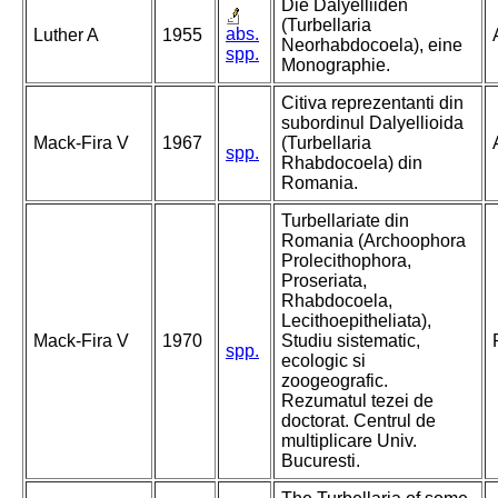
Die Dalyelliiden
(Turbellaria
abs.
Luther A
1955
Neorhabdocoela), eine
spp.
Monographie.
Citiva reprezentanti din
subordinul Dalyellioida
Mack-Fira V
1967
(Turbellaria
spp.
Rhabdocoela) din
Romania.
Turbellariate din
Romania (Archoophora
Prolecithophora,
Proseriata,
Rhabdocoela,
Lecithoepitheliata),
Mack-Fira V
1970
Studiu sistematic,
spp.
ecologic si
zoogeografic.
Rezumatul tezei de
doctorat. Centrul de
multiplicare Univ.
Bucuresti.