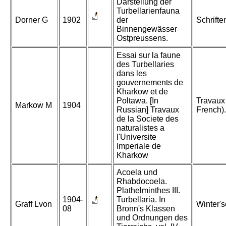
Darstellung der
Turbellarienfauna
Dorner G
1902
der
Schrifte
Binnengewässer
Ostpreussens.
Essai sur la faune
des Turbellaries
dans les
gouvernements de
Kharkow et de
Poltawa. [In
Travaux
Markow M
1904
Russian] Travaux
French).
de la Societe des
naturalistes a
l'Universite
Imperiale de
Kharkow
Acoela und
Rhabdocoela.
Plathelminthes III.
1904-
Turbellaria. In
Graff Lvon
Winter'
08
Bronn's Klassen
und Ordnungen des