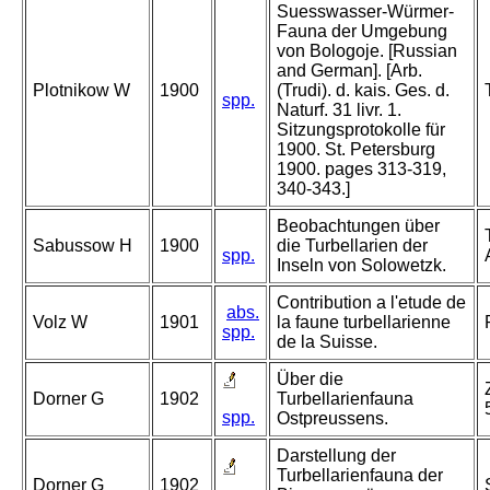
Suesswasser-Würmer-
Fauna der Umgebung
von Bologoje. [Russian
and German]. [Arb.
Plotnikow W
1900
(Trudi). d. kais. Ges. d.
spp.
Naturf. 31 livr. 1.
Sitzungsprotokolle für
1900. St. Petersburg
1900. pages 313-319,
340-343.]
Beobachtungen über
Sabussow H
1900
die Turbellarien der
spp.
Inseln von Solowetzk.
Contribution a l'etude de
abs.
Volz W
1901
la faune turbellarienne
spp.
de la Suisse.
Über die
Dorner G
1902
Turbellarienfauna
spp.
Ostpreussens.
Darstellung der
Turbellarienfauna der
Dorner G
1902