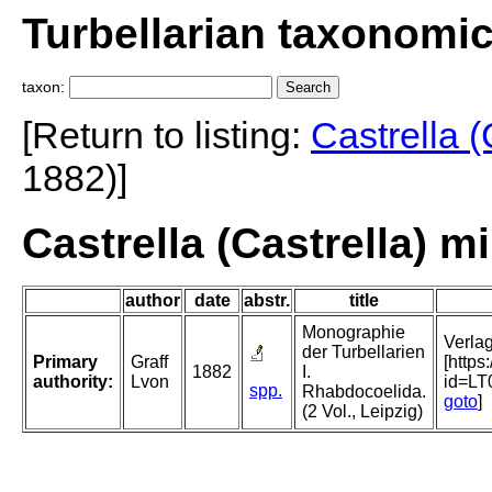
Turbellarian taxonomi
taxon:
[Return to listing:
Castrella (
1882)]
Castrella (Castrella) mi
author
date
abstr.
title
Monographie
Verlag
der Turbellarien
Primary
Graff
[http
1882
I.
authority:
Lvon
id=L
spp.
Rhabdocoelida.
goto
]
(2 Vol., Leipzig)