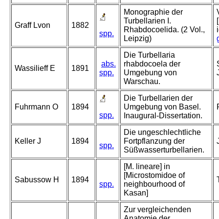
Monographie der
Turbellarien I.
Graff Lvon
1882
Rhabdocoelida. (2 Vol.,
spp.
Leipzig)
Die Turbellaria
abs.
rhabdocoela der
Wassilieff E
1891
spp.
Umgebung von
Warschau.
Die Turbellarien der
Fuhrmann O
1894
Umgebung von Basel.
spp.
Inaugural-Dissertation.
Die ungeschlechtliche
Keller J
1894
Fortpflanzung der
spp.
Süßwasserturbellarien.
[M. lineare] in
[Microstomidoe of
Sabussow H
1894
spp.
neighbourhood of
Kasan]
Zur vergleichenden
Anatomie der