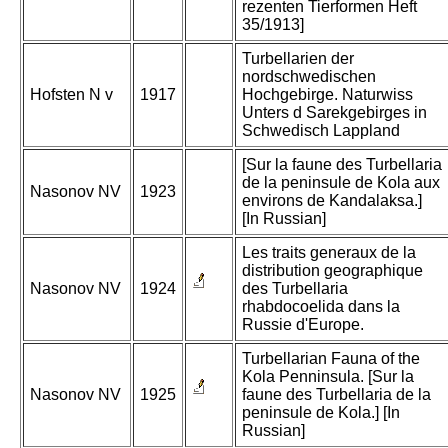
rezenten Tierformen Heft
35/1913]
Turbellarien der
nordschwedischen
Hofsten N v
1917
Hochgebirge. Naturwiss
Unters d Sarekgebirges in
Schwedisch Lappland
[Sur la faune des Turbellaria
de la peninsule de Kola aux
Nasonov NV
1923
environs de Kandalaksa.]
[In Russian]
Les traits generaux de la
distribution geographique
Nasonov NV
1924
des Turbellaria
rhabdocoelida dans la
Russie d'Europe.
Turbellarian Fauna of the
Kola Penninsula. [Sur la
Nasonov NV
1925
faune des Turbellaria de la
peninsule de Kola.] [In
Russian]