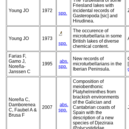
The Turbellaria of some
Friesland lakes with
Young JO
1972
incidental records of
spp.
Gasteropoda [sic] and
Hirudinea.
The occurence of
microturbellaria in some
Young JO
1973
British lakes of diverse
spp.
chemical content.
Farias F,
New records of
Gamo J,
abs.
1995
microturbellarians in the
Noreña-
spp.
Iberian Peninsula.
Janssen C
Composition of
meiobenthonic
Platyhelminthes from
brackish environments
Noreña C,
of the Galician and
Damborenea
abs.
2007
Cantabrian coasts of
C, Faubel A &
spp.
Spain with the
Brusa F
description of a new
species of Djeziraia
(Polycystididae,