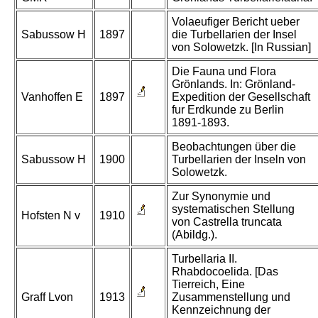
Volaeufiger Bericht ueber
Sabussow H
1897
die Turbellarien der Insel
von Solowetzk. [In Russian]
Die Fauna und Flora
Grönlands. In: Grönland-
Vanhoffen E
1897
Expedition der Gesellschaft
fur Erdkunde zu Berlin
1891-1893.
Beobachtungen über die
Sabussow H
1900
Turbellarien der Inseln von
Solowetzk.
Zur Synonymie und
systematischen Stellung
Hofsten N v
1910
von Castrella truncata
(Abildg.).
Turbellaria II.
Rhabdocoelida. [Das
Tierreich, Eine
Graff Lvon
1913
Zusammenstellung und
Kennzeichnung der