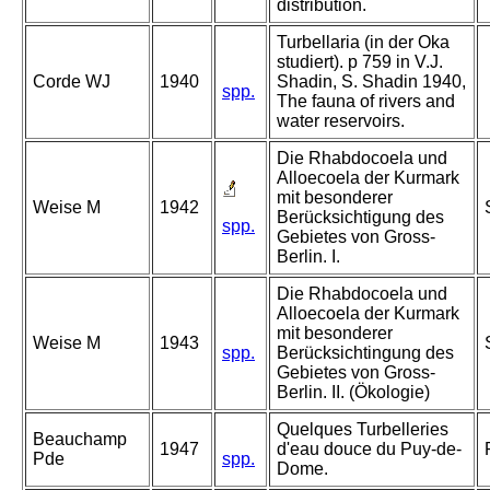
distribution.
Turbellaria (in der Oka
studiert). p 759 in V.J.
Corde WJ
1940
Shadin, S. Shadin 1940,
spp.
The fauna of rivers and
water reservoirs.
Die Rhabdocoela und
Alloecoela der Kurmark
mit besonderer
Weise M
1942
Berücksichtigung des
spp.
Gebietes von Gross-
Berlin. I.
Die Rhabdocoela und
Alloecoela der Kurmark
mit besonderer
Weise M
1943
spp.
Berücksichtingung des
Gebietes von Gross-
Berlin. II. (Ökologie)
Quelques Turbelleries
Beauchamp
1947
d'eau douce du Puy-de-
Pde
spp.
Dome.