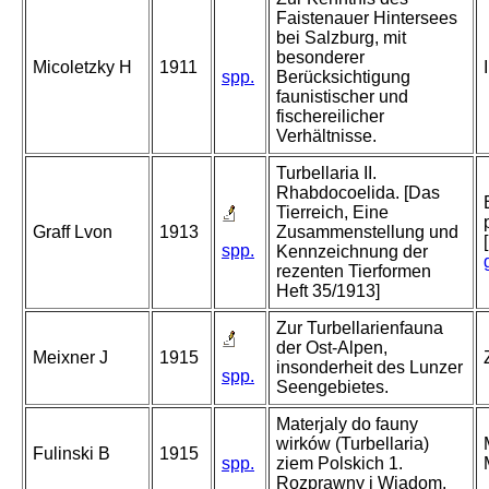
Faistenauer Hintersees
bei Salzburg, mit
besonderer
Micoletzky H
1911
spp.
Berücksichtigung
faunistischer und
fischereilicher
Verhältnisse.
Turbellaria II.
Rhabdocoelida. [Das
Tierreich, Eine
Graff Lvon
1913
Zusammenstellung und
spp.
Kennzeichnung der
rezenten Tierformen
Heft 35/1913]
Zur Turbellarienfauna
der Ost-Alpen,
Meixner J
1915
insonderheit des Lunzer
spp.
Seengebietes.
Materjaly do fauny
wirków (Turbellaria)
Fulinski B
1915
spp.
ziem Polskich 1.
Rozprawny i Wiadom.