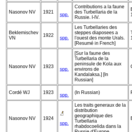
Contributions a la faune
Nasonov NV
1921
des Turbellaria de la
spp.
Russie. I-IV.
Les Turbellaries des
Beklemischev
steppes diaposees a
1922
VN
spp.
l'ouest des monte Urals.
[Resumé in French]
[Sur la faune des
Turbellaria de la
peninsule de Kola aux
Nasonov NV
1923
spp.
environs de
Kandalaksa.] [In
Russian]
Cordé WJ
1923
(In Russian)
spp.
Les traits generaux de la
distribution
geographique des
Nasonov NV
1924
Turbellaria
spp.
rhabdocoelida dans la
Russie d'Europe.