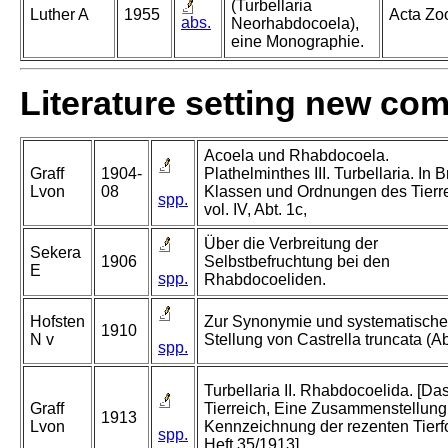
(Turbellaria
Luther A
1955
Acta Zo
abs.
Neorhabdocoela),
eine Monographie.
Literature setting new co
Acoela und Rhabdocoela.
Graff
1904-
Plathelminthes III. Turbellaria. In 
Lvon
08
Klassen und Ordnungen des Tierre
spp.
vol. IV, Abt. 1c,
Über die Verbreitung der
Sekera
1906
Selbstbefruchtung bei den
E
spp.
Rhabdocoeliden.
Hofsten
Zur Synonymie und systematisch
1910
N v
Stellung von Castrella truncata (Ab
spp.
Turbellaria II. Rhabdocoelida. [Da
Graff
Tierreich, Eine Zusammenstellung
1913
Lvon
Kennzeichnung der rezenten Tier
spp.
Heft 35/1913]