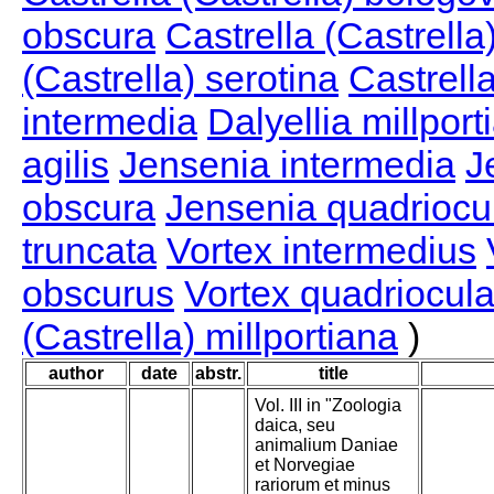
obscura
Castrella (Castrella
(Castrella) serotina
Castrella
intermedia
Dalyellia millport
agilis
Jensenia intermedia
J
obscura
Jensenia quadriocu
truncata
Vortex intermedius
obscurus
Vortex quadriocula
(Castrella) millportiana
)
author
date
abstr.
title
Vol. III in "Zoologia
daica, seu
animalium Daniae
et Norvegiae
rariorum et minus