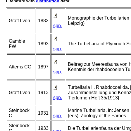
Literature with
distribution
data
:
Monographie der Turbellarien I
Graff Lvon
1882
Leipzig)
spp.
Gamble
1893
The Turbellaria of Plymouth 
FW
spp.
Beitrag zur Meeresfauna von H
Attems CG
1897
Kenntnis der rhabdocoelen Tur
spp.
Turbellaria II. Rhabdocoelida. 
Graff Lvon
1913
Zusammenstellung und Kennze
spp.
Tierformen Heft 35/1913]
Steinböck
Marine Turbellaria. In: Jense
1931
O
spp.
(eds): Zoology of the Faroes.
Steinböck
1933
Die Turbellarienfauna der U
O
spp.