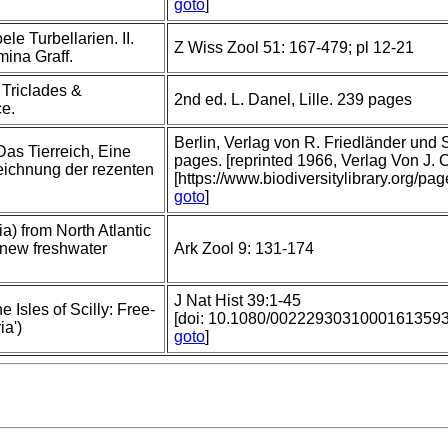
goto
]
e Turbellarien. II.
Z Wiss Zool 51: 167-479; pl 12-21
ina Graff.
Triclades &
2nd ed. L. Danel, Lille. 239 pages
ce.
Berlin, Verlag von R. Friedländer und
Das Tierreich, Eine
pages. [reprinted 1966, Verlag Von J.
ichnung der rezenten
[https://www.biodiversitylibrary.org/p
goto
]
a) from North Atlantic
 new freshwater
Ark Zool 9: 131-174
J Nat Hist 39:1-45
e Isles of Scilly: Free-
[doi: 10.1080/0022293031000161359
ia')
goto
]