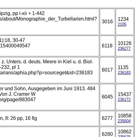
zig, pp i-xii + 1-442
ks/about/Monographie_der_Turbellarien.html?
1234
3016
2105
1):18, 30-47
10126
5315400049547
6118
236277
. Unters. d. deuts. Meere in Kiel u. d. Biol.
-232, pl 1
1135
6017
bellarians/aphia.php?p=sourceget&id=236183
236183
nder und Sohn, Ausgegeben im Juni 1913. 484
 Von J. Cramer W
15437
6045
y.org/page/883047
236172
10858
 8: 26 pp, 16 fig
6277
235604
10862
6280
235676