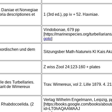
 Daniae et Norvegiae
ria descriptiones et
1 (3rd ed.), pp iv + 52. Havniae.
Vindobonae, 679 pp
[https://marinespecies.org/turbellari
goto
]
nordischen und dem
Sitzungsber Math-Naturwis Kl Kais A
Z wiss Zool 24:123-160 + plates
lle des Turbellaries.
Trav. Wimereux, vol 2. Lille 1879. 4. 2
 marit de Wimereux
Verlag Wilhelm Engelmann, Leipzig, pp 
. Rhabdocoelida. (2
[https://books.google.com/books/abou
id=LT0hAQAAMAAJ