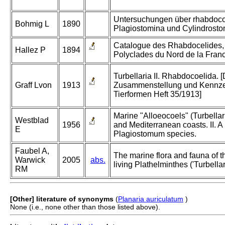
Untersuchungen über rhabdocoel
Bohmig L
1890
Plagiostomina und Cylindrostom
Catalogue des Rhabdocelides, 
Hallez P
1894
Polyclades du Nord de la Fran
Turbellaria II. Rhabdocoelida. [
Graff Lvon
1913
Zusammenstellung und Kennze
Tierformen Heft 35/1913]
Marine "Alloeocoels" (Turbellari
Westblad
1956
and Mediterranean coasts. II. A
E
Plagiostomum species.
Faubel A,
The marine flora and fauna of th
Warwick
2005
abs.
living Plathelminthes ('Turbellar
RM
[Other] literature of synonyms
(
Planaria auriculatum
)
None (i.e., none other than those listed above).