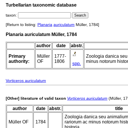
Turbellarian taxonomic database
taxon:
[Return to listing:
Planaria
auriculatum
Müller, 1784]
Planaria auriculatum Müller, 1784
author
date
abstr.
Primary
Müller
1777-
Zoologia danica seu
authority:
OF
1806
minus notorum histori
spp.
Vorticeros auriculatum
[Other] literature of valid taxon
Vorticeros auriculatum
(Müller, 1
author
date
abstr.
title
Zoologia danica seu animalium
Müller OF
1784
rariorum ac minus notorum histo
historia.