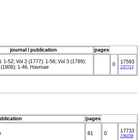
journal / publication
pages
): 1-52; Vol 2 (1777): 1-56; Vol 3 (1789):
17593
0
 (1806): 1-46. Havniae
237713
ublication
pages
17733
e
81
0
236038