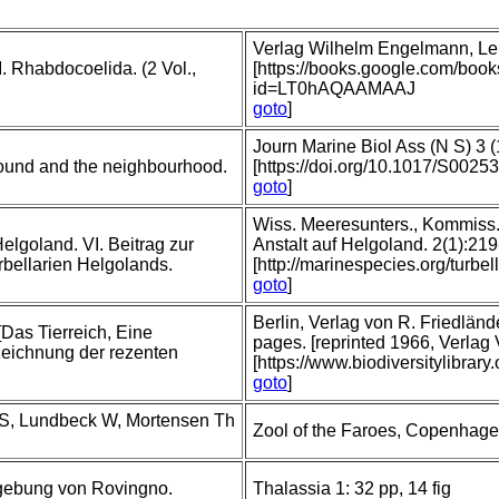
Verlag Wilhelm Engelmann, Leip
. Rhabdocoelida. (2 Vol.,
[https://books.google.com/boo
id=LT0hAQAAMAAJ
goto
]
Journ Marine Biol Ass (N S) 3 (
Sound and the neighbourhood.
[https://doi.org/10.1017/S002
goto
]
Wiss. Meeresunters., Kommiss. z
elgoland. VI. Beitrag zur
Anstalt auf Helgoland. 2(1):219
bellarien Helgolands.
[http://marinespecies.org/tur
goto
]
Berlin, Verlag von R. Friedlä
[Das Tierreich, Eine
pages. [reprinted 1966, Verlag
ichnung der rezenten
[https://www.biodiversitylibrar
goto
]
n S, Lundbeck W, Mortensen Th
Zool of the Faroes, Copenhagen,
mgebung von Rovingno.
Thalassia 1: 32 pp, 14 fig