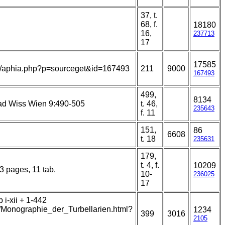
37, t.
68, f.
18180
16,
237713
17
17585
ans/aphia.php?p=sourceget&id=167493
211
9000
167493
499,
8134
kad Wiss Wien 9:490-505
t. 46,
235643
f. 11
151,
86
6608
t. 18
235631
179,
t. 4, f.
10209
13 pages, 11 tab.
10-
236025
17
i-xii + 1-442
t/Monographie_der_Turbellarien.html?
1234
399
3016
2105