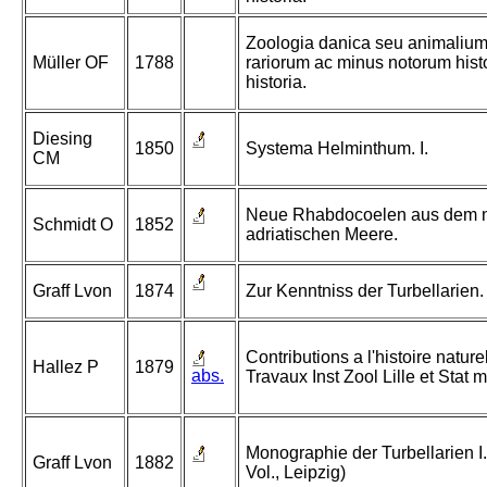
Zoologia danica seu animalium
Müller OF
1788
rariorum ac minus notorum histo
historia.
Diesing
1850
Systema Helminthum. I.
CM
Neue Rhabdocoelen aus dem 
Schmidt O
1852
adriatischen Meere.
Graff Lvon
1874
Zur Kenntniss der Turbellarien.
Contributions a l'histoire nature
Hallez P
1879
abs.
Travaux Inst Zool Lille et Stat
Monographie der Turbellarien I
Graff Lvon
1882
Vol., Leipzig)