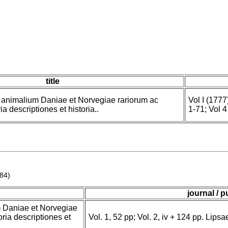
title
 animalium Daniae et Norvegiae rariorum ac
Vol I (1777
a descriptiones et historia..
1-71; Vol 4
784)
journal / p
 Daniae et Norvegiae
ria descriptiones et
Vol. 1, 52 pp; Vol. 2, iv + 124 pp. Lipsa