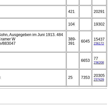
421
20291
104
19302
 Sohn, Ausgegeben im Juni 1913. 484
 Cramer W
389-
15437
6045
age/883047
391
236172
77
6653
236208
20305
3
25
7353
237429