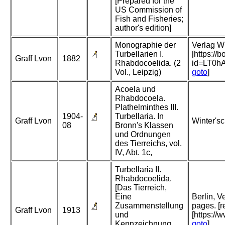
[Prepared for the
US Commission of
Fish and Fisheries;
author's edition]
Monographie der
Verlag Wi
Turbellarien I.
[https:/
Graff Lvon
1882
Rhabdocoelida. (2
id=LT0
Vol., Leipzig)
goto
]
Acoela und
Rhabdocoela.
Plathelminthes III.
1904-
Turbellaria. In
Graff Lvon
Winter's
08
Bronn's Klassen
und Ordnungen
des Tierreichs, vol.
IV, Abt. 1c,
Turbellaria II.
Rhabdocoelida.
[Das Tierreich,
Eine
Berlin, 
Zusammenstellung
pages. [r
Graff Lvon
1913
und
[https://
Kennzeichnung
goto
]