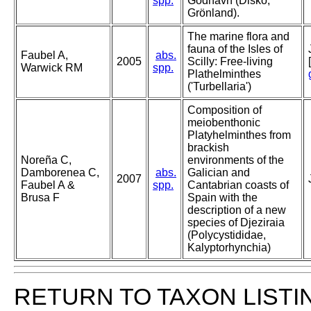
spp.
Godhavn (Disko,
Grönland).
The marine flora and
fauna of the Isles of
Faubel A,
abs.
2005
Scilly: Free-living
Warwick RM
spp.
Plathelminthes
('Turbellaria')
Composition of
meiobenthonic
Platyhelminthes from
brackish
Noreña C,
environments of the
Damborenea C,
abs.
Galician and
2007
Faubel A &
spp.
Cantabrian coasts of
Brusa F
Spain with the
description of a new
species of Djeziraia
(Polycystididae,
Kalyptorhynchia)
RETURN TO TAXON LISTI