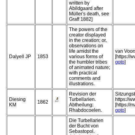
written by
Abildgaard after
Müller's death, see
Graff 1882]
The powers of the
creator displayed
in the creation; or,
observations on
life amidst the
van Voors
Dalyell JP
1853
various forms of
[https:/
the humbler tribes
goto
]
of animated nature;
with practical
comments and
illustrations.
Revision der
Sitzungs
Diesing
Turbellarien.
https://
1862
KM
Abtheilung:
[https:/
Rhabdocoelen.
goto
]
Die Turbellarien
der Bucht von
Sebastopol.