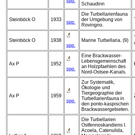
spp.
Schaudinn
Die Turbellarienfauna
Steinböck O
1933
der Umgebung von
spp.
Rovingno.
Steinböck O
1938
Marine Turbellaria. (9)
spp.
Eine Brackwasser-
Lebensgemeinschaft
Ax P
1952
an Holzpfaehlen des
spp.
Nord-Ostsee-Kanals.
Zur Systematik,
Ökologie und
Tiergeographie der
Ax P
1959
Turbellarienfauna in
spp.
den ponto-kaspischen
Brackwassergebieten.
Die Turbellarien
Ostfennoskandiens I.
Acoela, Catenulida,