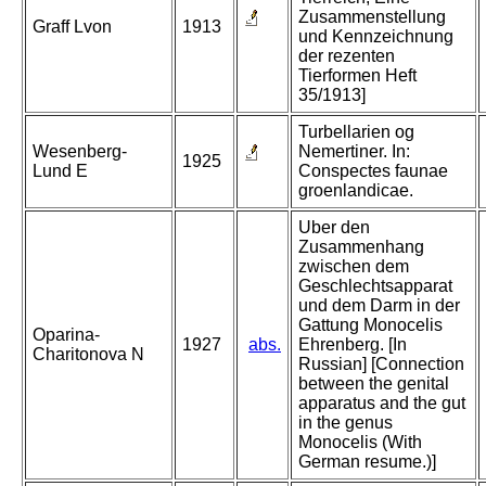
Zusammenstellung
Graff Lvon
1913
und Kennzeichnung
der rezenten
Tierformen Heft
35/1913]
Turbellarien og
Wesenberg-
Nemertiner. In:
1925
Lund E
Conspectes faunae
groenlandicae.
Uber den
Zusammenhang
zwischen dem
Geschlechtsapparat
und dem Darm in der
Gattung Monocelis
Oparina-
1927
abs.
Ehrenberg. [In
Charitonova N
Russian] [Connection
between the genital
apparatus and the gut
in the genus
Monocelis (With
German resume.)]