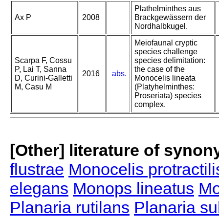
Plathelminthes aus
Ax P
2008
Brackgewässern der
Nordhalbkugel.
Meiofaunal cryptic
species challenge
Scarpa F, Cossu
species delimitation:
P, Lai T, Sanna
the case of the
2016
abs.
D, Curini-Galletti
Monocelis lineata
M, Casu M
(Platyhelminthes:
Proseriata) species
complex.
[Other] literature of syno
flustrae
Monocelis protractili
elegans
Monops lineatus
Mo
Planaria rutilans
Planaria su