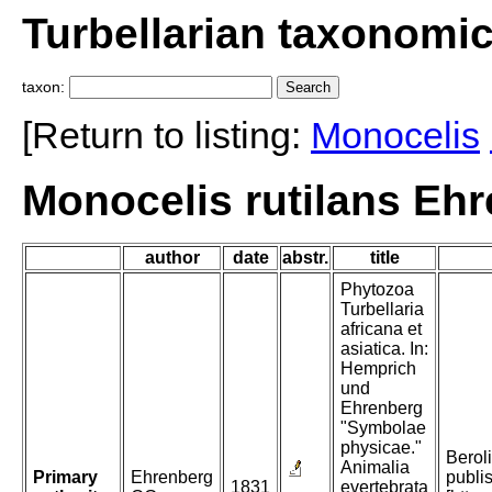
Turbellarian taxonomi
taxon:
[Return to listing:
Monocelis
Monocelis rutilans Eh
author
date
abstr.
title
Phytozoa
Turbellaria
africana et
asiatica. In:
Hemprich
und
Ehrenberg
"Symbolae
physicae."
Beroli
Animalia
Primary
Ehrenberg
publi
1831
evertebrata