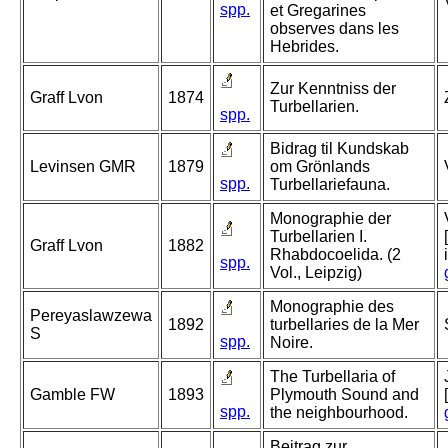
spp.
et Gregarines
observes dans les
Hebrides.
Zur Kenntniss der
Graff Lvon
1874
Turbellarien.
spp.
Bidrag til Kundskab
Levinsen GMR
1879
om Grönlands
spp.
Turbellariefauna.
Monographie der
Turbellarien I.
Graff Lvon
1882
Rhabdocoelida. (2
spp.
Vol., Leipzig)
Monographie des
Pereyaslawzewa
1892
turbellaries de la Mer
S
spp.
Noire.
The Turbellaria of
Gamble FW
1893
Plymouth Sound and
spp.
the neighbourhood.
Beitrag zur