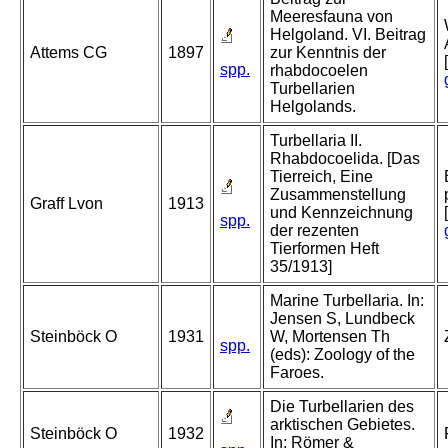
Meeresfauna von
Helgoland. VI. Beitrag
Attems CG
1897
zur Kenntnis der
spp.
rhabdocoelen
Turbellarien
Helgolands.
Turbellaria II.
Rhabdocoelida. [Das
Tierreich, Eine
Zusammenstellung
Graff Lvon
1913
und Kennzeichnung
spp.
der rezenten
Tierformen Heft
35/1913]
Marine Turbellaria. In:
Jensen S, Lundbeck
Steinböck O
1931
W, Mortensen Th
spp.
(eds): Zoology of the
Faroes.
Die Turbellarien des
arktischen Gebietes.
Steinböck O
1932
In: Römer &