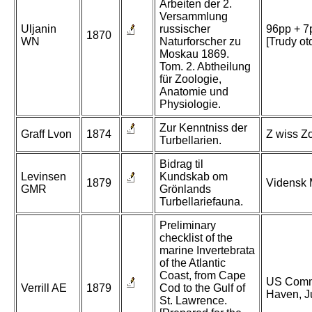
Arbeiten der 2.
Versammlung
Uljanin
russischer
96pp + 7p
1870
WN
Naturforscher zu
[Trudy ot
Moskau 1869.
Tom. 2. Abtheilung
für Zoologie,
Anatomie und
Physiologie.
Zur Kenntniss der
Graff Lvon
1874
Z wiss Zo
Turbellarien.
Bidrag til
Levinsen
Kundskab om
1879
Vidensk 
GMR
Grönlands
Turbellariefauna.
Preliminary
checklist of the
marine Invertebrata
of the Atlantic
Coast, from Cape
US Comm 
Verrill AE
1879
Cod to the Gulf of
Haven, J
St. Lawrence.