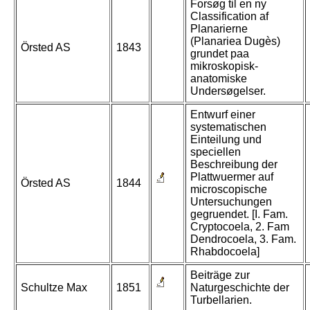
Forsøg til en ny
Classification af
Planarierne
(Planariea Dugès)
Örsted AS
1843
grundet paa
mikroskopisk-
anatomiske
Undersøgelser.
Entwurf einer
systematischen
Einteilung und
speciellen
Beschreibung der
Plattwuermer auf
Örsted AS
1844
microscopische
Untersuchungen
gegruendet. [I. Fam.
Cryptocoela, 2. Fam
Dendrocoela, 3. Fam.
Rhabdocoela]
Beiträge zur
Schultze Max
1851
Naturgeschichte der
Turbellarien.