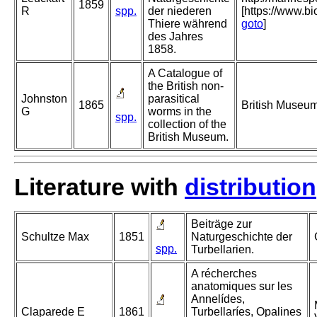
1859
R
spp.
der niederen
[https://www.b
Thiere während
goto
]
des Jahres
1858.
A Catalogue of
the British non-
Johnston
parasitical
1865
British Museum,
G
worms in the
spp.
collection of the
British Museum.
Literature with
distribution
Beiträge zur
Schultze Max
1851
Naturgeschichte der
spp.
Turbellarien.
A récherches
anatomiques sur les
Annelídes,
Claparede E
1861
Turbellaríes, Opalines