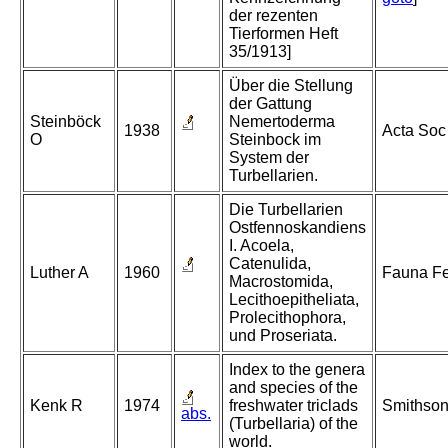
der rezenten
Tierformen Heft
35/1913]
Über die Stellung
der Gattung
Steinböck
Nemertoderma
1938
Acta Soc
O
Steinbock im
System der
Turbellarien.
Die Turbellarien
Ostfennoskandiens
I. Acoela,
Catenulida,
Luther A
1960
Fauna Fe
Macrostomida,
Lecithoepitheliata,
Prolecithophora,
und Proseriata.
Index to the genera
and species of the
Kenk R
1974
freshwater triclads
Smithson
abs.
(Turbellaria) of the
world.