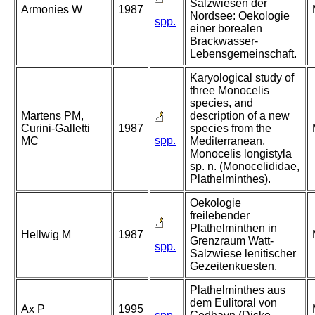
Salzwiesen der
Armonies W
1987
Nordsee: Oekologie
spp.
einer borealen
Brackwasser-
Lebensgemeinschaft.
Karyological study of
three Monocelis
species, and
Martens PM,
description of a new
Curini-Galletti
1987
species from the
spp.
MC
Mediterranean,
Monocelis longistyla
sp. n. (Monocelididae,
Plathelminthes).
Oekologie
freilebender
Plathelminthen in
Hellwig M
1987
Grenzraum Watt-
spp.
Salzwiese lenitischer
Gezeitenkuesten.
Plathelminthes aus
dem Eulitoral von
Ax P
1995