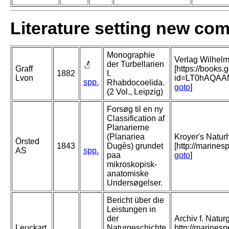
Literature setting new co
Monographie
Verlag Wilhelm
der Turbellarien
Graff
[https://books
1882
I.
Lvon
id=LT0hAQA
spp.
Rhabdocoelida.
goto
]
(2 Vol., Leipzig)
Forsøg til en ny
Classification af
Planarierne
(Planariea
Kroyer's Naturhi
Örsted
1843
Dugès) grundet
[http://marine
AS
spp.
paa
goto
]
mikroskopisk-
anatomiske
Undersøgelser.
Bericht über die
Leistungen in
der
Archiv f. Natur
Leuckart
Naturgeschichte
http://marines