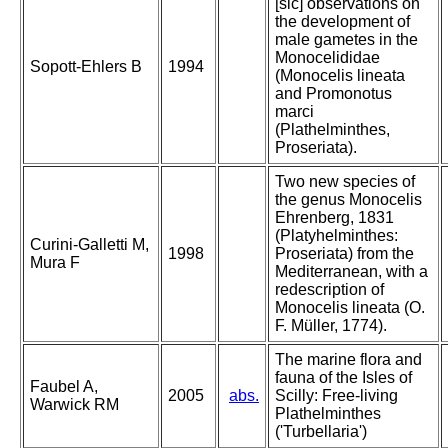
[sic] observations on
the development of
male gametes in the
Monocelididae
Sopott-Ehlers B
1994
(Monocelis lineata
and Promonotus
marci
(Plathelminthes,
Proseriata).
Two new species of
the genus Monocelis
Ehrenberg, 1831
(Platyhelminthes:
Curini-Galletti M,
1998
Proseriata) from the
Mura F
Mediterranean, with a
redescription of
Monocelis lineata (O.
F. Müller, 1774).
The marine flora and
fauna of the Isles of
Faubel A,
2005
abs.
Scilly: Free-living
Warwick RM
Plathelminthes
('Turbellaria')