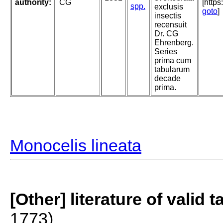
authority:
CG
[http
spp.
exclusis
goto
]
insectis
recensuit
Dr. CG
Ehrenberg.
Series
prima cum
tabularum
decade
prima.
Monocelis lineata
[Other] literature of valid 
1773)