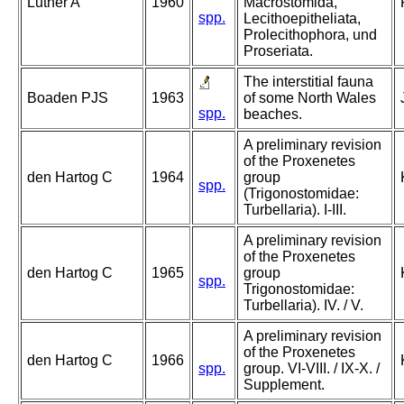
Luther A
1960
Macrostomida,
spp.
Lecithoepitheliata,
Prolecithophora, und
Proseriata.
The interstitial fauna
Boaden PJS
1963
of some North Wales
spp.
beaches.
A preliminary revision
of the Proxenetes
den Hartog C
1964
group
spp.
(Trigonostomidae:
Turbellaria). I-III.
A preliminary revision
of the Proxenetes
den Hartog C
1965
group
spp.
Trigonostomidae:
Turbellaria). IV. / V.
A preliminary revision
of the Proxenetes
den Hartog C
1966
spp.
group. VI-VIII. / IX-X. /
Supplement.