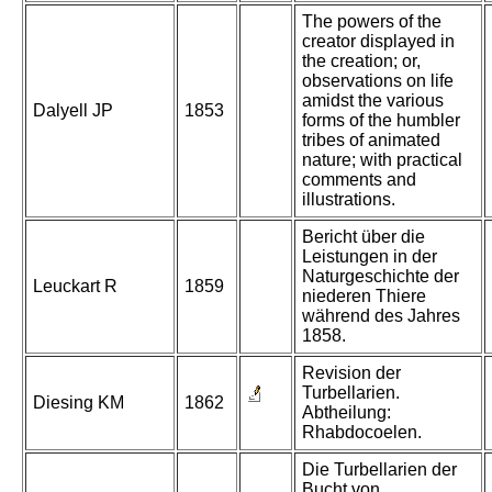
The powers of the
creator displayed in
the creation; or,
observations on life
amidst the various
Dalyell JP
1853
forms of the humbler
tribes of animated
nature; with practical
comments and
illustrations.
Bericht über die
Leistungen in der
Naturgeschichte der
Leuckart R
1859
niederen Thiere
während des Jahres
1858.
Revision der
Turbellarien.
Diesing KM
1862
Abtheilung:
Rhabdocoelen.
Die Turbellarien der
Bucht von