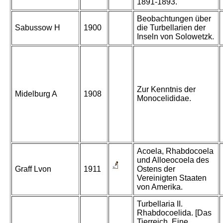
1891-1893.
Beobachtungen über
Sabussow H
1900
die Turbellarien der
Inseln von Solowetzk.
Zur Kenntnis der
Midelburg A
1908
Monocelididae.
Acoela, Rhabdocoela
und Alloeocoela des
Graff Lvon
1911
Ostens der
Vereinigten Staaten
von Amerika.
Turbellaria II.
Rhabdocoelida. [Das
Tierreich, Eine