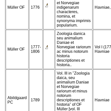
et Norvegiae
Müller OF
1776
indigenarum
Havniae,
characteres,
nomina, et
synonyma imprimis
popularium.
Zoologia danica
seu animalium
Daniae et
1777-
Norvegiae rariorum
Vol I (17
Müller OF
1806
ac minus notorum
Havniae
historia
descriptiones et
historia..
Vol. III in "Zoologia
daica, seu
animalium Daniae
et Norvegiae
rariorum et minus
notorum
Abildgaard
1789
descriptiones et
Havniae
PC
historia" of OF
Müller [vol. III