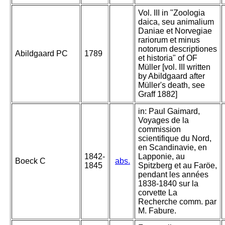
Vol. III in "Zoologia
daica, seu animalium
Daniae et Norvegiae
rariorum et minus
notorum descriptiones
Abildgaard PC
1789
et historia" of OF
Müller [vol. III written
by Abildgaard after
Müller's death, see
Graff 1882]
in: Paul Gaimard,
Voyages de la
commission
scientifique du Nord,
en Scandinavie, en
1842-
Lapponie, au
Boeck C
abs.
1845
Spitzberg et au Faröe,
pendant les années
1838-1840 sur la
corvette La
Recherche comm. par
M. Fabure.