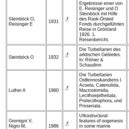
Ergebnisse einer von
E. Reisinger und O
Steinböck mit Hilfe
Steinböck O,
des Rask-Örsted
1931
Reisinger E
Fonds durchgeführten
Reise in Grönland
1926. 1.
Reisenbericht.
Die Turbellarien des
arktischen Gebietes.
Steinböck O
1932
In: Römer &
Schaudinn
Die Turbellarien
Ostfennoskandiens I.
Acoela, Catenulida,
Luther A
1960
Macrostomida,
Lecithoepitheliata,
Prolecithophora, und
Proseriata.
Ultrastructural
Gremigni V,
features of oogenesis
Nigro M,
1986
in some marine