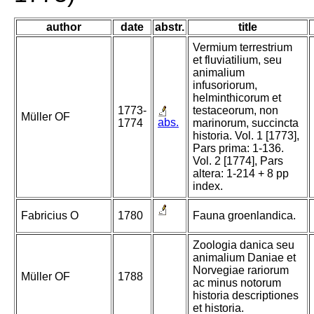
author
date
abstr.
title
Vermium terrestrium
et fluviatilium, seu
animalium
infusoriorum,
helminthicorum et
1773-
testaceorum, non
Müller OF
abs.
1774
marinorum, succincta
historia. Vol. 1 [1773],
Pars prima: 1-136.
Vol. 2 [1774], Pars
altera: 1-214 + 8 pp
index.
Fabricius O
1780
Fauna groenlandica.
Zoologia danica seu
animalium Daniae et
Norvegiae rariorum
Müller OF
1788
ac minus notorum
historia descriptiones
et historia.