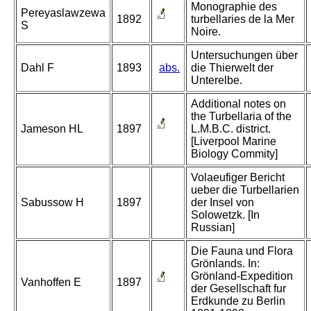
Monographie des
Pereyaslawzewa
1892
turbellaries de la Mer
S
Noire.
Untersuchungen über
Dahl F
1893
abs.
die Thierwelt der
Unterelbe.
Additional notes on
the Turbellaria of the
Jameson HL
1897
L.M.B.C. district.
[Liverpool Marine
Biology Commity]
Volaeufiger Bericht
ueber die Turbellarien
Sabussow H
1897
der Insel von
Solowetzk. [In
Russian]
Die Fauna und Flora
Grönlands. In:
Grönland-Expedition
Vanhoffen E
1897
der Gesellschaft fur
Erdkunde zu Berlin