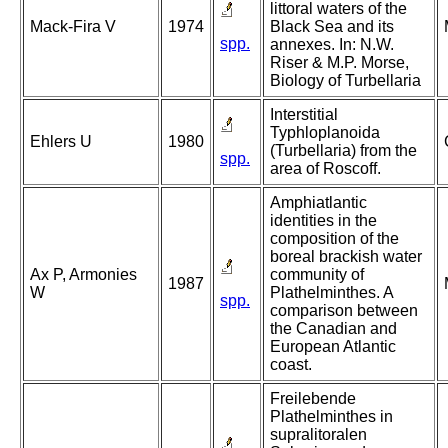
littoral waters of the
Mack-Fira V
1974
Black Sea and its
spp.
annexes. In: N.W.
Riser & M.P. Morse,
Biology of Turbellaria
Interstitial
Typhloplanoida
Ehlers U
1980
(Turbellaria) from the
spp.
area of Roscoff.
Amphiatlantic
identities in the
composition of the
boreal brackish water
Ax P, Armonies
community of
1987
W
Plathelminthes. A
spp.
comparison between
the Canadian and
European Atlantic
coast.
Freilebende
Plathelminthes in
supralitoralen