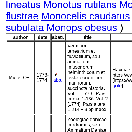
lineatus
Monotus rutilans
Mo
flustrae
Monocelis caudatus
subulata
Monops obesus
)
author
date
abstr.
title
Vermium
terrestrium et
fluviatilium, seu
animalium
infusoriorum,
Havniae [
helminthicorum et
1773-
https://
Müller OF
testaceorum, non
abs.
1774
[https://
marinorum,
goto
]
succincta historia.
Vol. 1 [1773], Pars
prima: 1-136. Vol. 2
[1774], Pars altera:
1-214 + 8 pp index.
Zoologiae danicae
prodromus, seu
Animalium Daniae