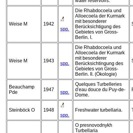
water reservoirs.
Die Rhabdocoela und
Alloecoela der Kurmark
mit besonderer
Weise M
1942
Berücksichtigung des
spp.
Gebietes von Gross-
Berlin. I.
Die Rhabdocoela und
Alloecoela der Kurmark
mit besonderer
Weise M
1943
spp.
Berücksichtingung des
Gebietes von Gross-
Berlin. II. (Ökologie)
Quelques Turbelleries
Beauchamp
1947
d'eau douce du Puy-de-
Pde
spp.
Dome.
Steinböck O
1948
Freshwater turbellaria.
spp.
O presnovodnykh
Turbellaria