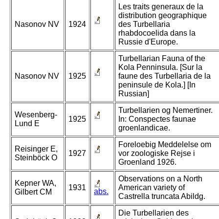
Les traits generaux de la
distribution geographique
Nasonov NV
1924
des Turbellaria
rhabdocoelida dans la
Russie d'Europe.
Turbellarian Fauna of the
Kola Penninsula. [Sur la
Nasonov NV
1925
faune des Turbellaria de la
peninsule de Kola.] [In
Russian]
Turbellarien og Nemertiner.
Wesenberg-
1925
In: Conspectes faunae
Lund E
groenlandicae.
Foreloebig Meddelelse om
Reisinger E,
1927
vor zoologiske Rejse i
Steinböck O
Groenland 1926.
Observations on a North
Kepner WA,
1931
American variety of
abs.
Gilbert CM
Castrella truncata Abildg.
Die Turbellarien des