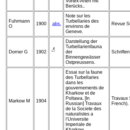
Vortex-Arten mit
Berücks..
Note sur les
Fuhrmann
Turbellaries des
1900
abs.
Revue Su
O
environs de
Geneve.
Darstellung der
Turbellarienfauna
Dorner G
1902
der
Schrifte
Binnengewässer
Ostpreussens.
Essai sur la faune
des Turbellaries
dans les
gouvernements de
Kharkow et de
Poltawa. [In
Travaux 
Markow M
1904
Russian] Travaux
French).
de la Societe des
naturalistes a
l'Universite
Imperiale de
Kharkow