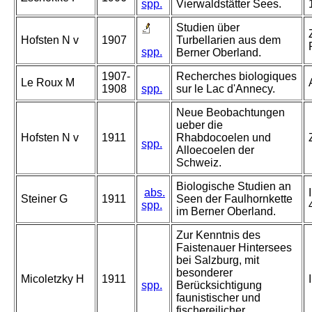
spp.
Vierwaldstätter Sees.
Studien über
Hofsten N v
1907
Turbellarien aus dem
spp.
Berner Oberland.
1907-
Recherches biologiques
Le Roux M
1908
spp.
sur le Lac d'Annecy.
Neue Beobachtungen
ueber die
Hofsten N v
1911
Rhabdocoelen und
spp.
Alloecoelen der
Schweiz.
Biologische Studien an
abs.
Steiner G
1911
Seen der Faulhornkette
spp.
im Berner Oberland.
Zur Kenntnis des
Faistenauer Hintersees
bei Salzburg, mit
besonderer
Micoletzky H
1911
spp.
Berücksichtigung
faunistischer und
fischereilicher