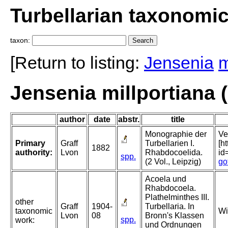
Turbellarian taxonomi
taxon:
[Return to listing:
Jensenia
m
Jensenia millportiana (
author
date
abstr.
title
Monographie der
Ve
Primary
Graff
Turbellarien I.
[h
1882
authority:
Lvon
Rhabdocoelida.
i
spp.
(2 Vol., Leipzig)
go
Acoela und
Rhabdocoela.
Plathelminthes III.
other
Graff
1904-
Turbellaria. In
taxonomic
Wi
Lvon
08
Bronn's Klassen
spp.
work:
und Ordnungen