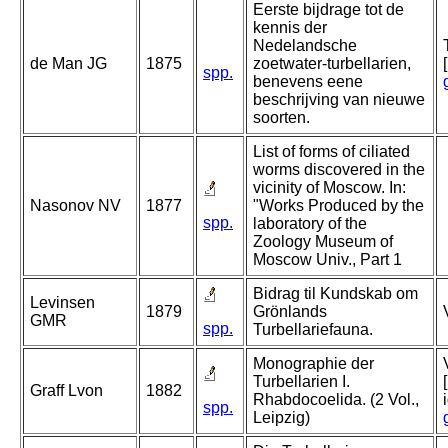
Eerste bijdrage tot de
kennis der
Nedelandsche
de Man JG
1875
zoetwater-turbellarien,
spp.
benevens eene
beschrijving van nieuwe
soorten.
List of forms of ciliated
worms discovered in the
vicinity of Moscow. In:
Nasonov NV
1877
"Works Produced by the
spp.
laboratory of the
Zoology Museum of
Moscow Univ., Part 1
Bidrag til Kundskab om
Levinsen
1879
Grönlands
GMR
spp.
Turbellariefauna.
Monographie der
Turbellarien I.
Graff Lvon
1882
Rhabdocoelida. (2 Vol.,
spp.
Leipzig)