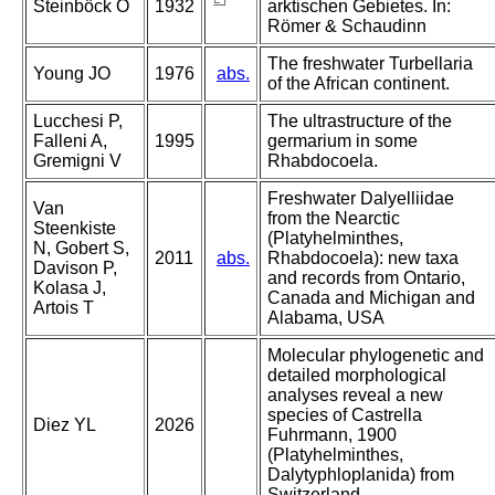
Steinböck O
1932
arktischen Gebietes. In:
Römer & Schaudinn
The freshwater Turbellaria
Young JO
1976
abs.
of the African continent.
Lucchesi P,
The ultrastructure of the
Falleni A,
1995
germarium in some
Gremigni V
Rhabdocoela.
Freshwater Dalyelliidae
Van
from the Nearctic
Steenkiste
(Platyhelminthes,
N, Gobert S,
2011
abs.
Rhabdocoela): new taxa
Davison P,
and records from Ontario,
Kolasa J,
Canada and Michigan and
Artois T
Alabama, USA
Molecular phylogenetic and
detailed morphological
analyses reveal a new
species of Castrella
Diez YL
2026
Fuhrmann, 1900
(Platyhelminthes,
Dalytyphloplanida) from
Switzerland