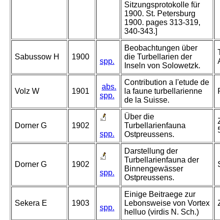
Sitzungsprotokolle für
1900. St. Petersburg
1900. pages 313-319,
340-343.]
Beobachtungen über
Sabussow H
1900
die Turbellarien der
spp.
Inseln von Solowetzk.
Contribution a l'etude de
abs.
Volz W
1901
la faune turbellarienne
spp.
de la Suisse.
Über die
Dorner G
1902
Turbellarienfauna
spp.
Ostpreussens.
Darstellung der
Turbellarienfauna der
Dorner G
1902
Binnengewässer
spp.
Ostpreussens.
Einige Beitraege zur
Sekera E
1903
Lebonsweise von Vortex
spp.
helluo (virdis N. Sch.)