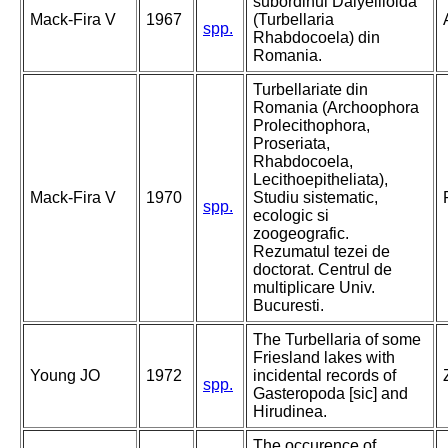
subordinul Dalyellioida
Mack-Fira V
1967
(Turbellaria
spp.
Rhabdocoela) din
Romania.
Turbellariate din
Romania (Archoophora
Prolecithophora,
Proseriata,
Rhabdocoela,
Lecithoepitheliata),
Mack-Fira V
1970
Studiu sistematic,
spp.
ecologic si
zoogeografic.
Rezumatul tezei de
doctorat. Centrul de
multiplicare Univ.
Bucuresti.
The Turbellaria of some
Friesland lakes with
Young JO
1972
incidental records of
spp.
Gasteropoda [sic] and
Hirudinea.
The occurence of