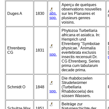
Aperçu de quelques
observations nouvelles
abs.
Duges A
1830
sur les Planaires et
spp.
plusieurs genres
voisins.
Phytozoa Turbellaria
africana et asiatica. In:
Hemprich und
Ehrenberg "Symbolae
Ehrenberg
physicae." Animalia
1831
CG
evertebrata exclusis
spp.
insectis recensuit Dr.
CG Ehrenberg. Series
prima cum tabularum
decade prima.
Die rhabdocoelen
Strudelwürmer
Schmidt O
1848
(Turbellaria
spp.
Rhabdocoela) des
süssen Wassers.
Beiträge zur
Schultze Max
1851
Naturgeschichte der