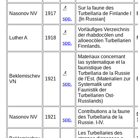
Sur la faune des
Nasonov NV
1917
Turbellaria de Finlande I
spp.
.[In Russian]
Vorläufiges Verzeichnis
der rhabdocölen und
Luther A
1918
alloeocölen Turbellarien
spp.
Finnlands.
Materiaux concernant
las systematique et la
faunistique des
Turbellaria de la Russie
Beklemischev
1921
de l'Est. (Materialien zur
VN
spp.
Systematik und
Faunistik der
Turbellarien Ost-
Russlands)
Contributions a la faune
Nasonov NV
1921
des Turbellaria de la
spp.
Russie. I-IV.
Les Turbellaries des