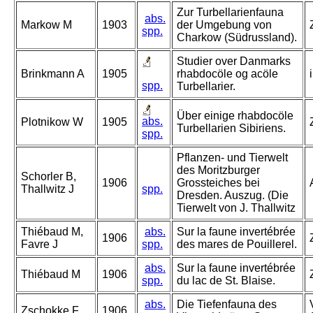
Zur Turbellarienfauna
abs.
Markow M
1903
der Umgebung von
spp.
Charkow (Südrussland).
Studier over Danmarks
Brinkmann A
1905
rhabdocöle og acöle
spp.
Turbellarier.
Über einige rhabdocöle
abs.
Plotnikow W
1905
Turbellarien Sibiriens.
spp.
Pflanzen- und Tierwelt
des Moritzburger
Schorler B,
1906
Grossteiches bei
Thallwitz J
spp.
Dresden. Auszug. (Die
Tierwelt von J. Thallwitz
Thiébaud M,
abs.
Sur la faune invertébrée
1906
Favre J
spp.
des mares de Pouillerel.
abs.
Sur la faune invertébrée
Thiébaud M
1906
spp.
du lac de St. Blaise.
abs.
Die Tiefenfauna des
Zschokke F
1906