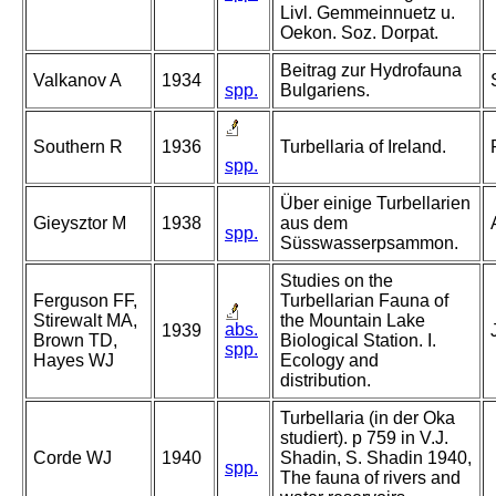
Livl. Gemmeinnuetz u.
Oekon. Soz. Dorpat.
Beitrag zur Hydrofauna
Valkanov A
1934
spp.
Bulgariens.
Southern R
1936
Turbellaria of Ireland.
spp.
Über einige Turbellarien
Gieysztor M
1938
aus dem
spp.
Süsswasserpsammon.
Studies on the
Ferguson FF,
Turbellarian Fauna of
Stirewalt MA,
the Mountain Lake
abs.
1939
Brown TD,
Biological Station. I.
spp.
Hayes WJ
Ecology and
distribution.
Turbellaria (in der Oka
studiert). p 759 in V.J.
Corde WJ
1940
Shadin, S. Shadin 1940,
spp.
The fauna of rivers and