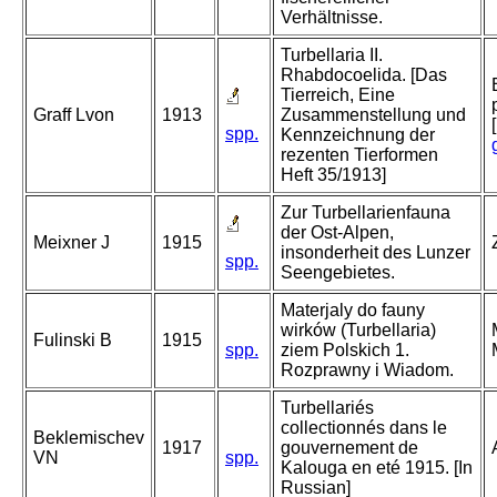
Verhältnisse.
Turbellaria II.
Rhabdocoelida. [Das
Tierreich, Eine
Graff Lvon
1913
Zusammenstellung und
spp.
Kennzeichnung der
rezenten Tierformen
Heft 35/1913]
Zur Turbellarienfauna
der Ost-Alpen,
Meixner J
1915
insonderheit des Lunzer
spp.
Seengebietes.
Materjaly do fauny
wirków (Turbellaria)
Fulinski B
1915
spp.
ziem Polskich 1.
Rozprawny i Wiadom.
Turbellariés
collectionnés dans le
Beklemischev
1917
gouvernement de
VN
spp.
Kalouga en eté 1915. [In
Russian]