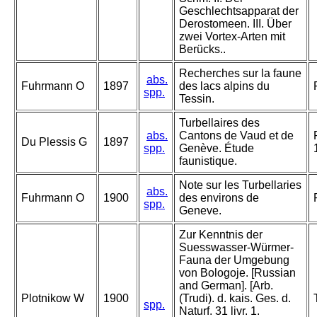
Geschlechtsapparat der
Derostomeen. III. Über
zwei Vortex-Arten mit
Berücks..
Recherches sur la faune
abs.
Fuhrmann O
1897
des lacs alpins du
spp.
Tessin.
Turbellaires des
abs.
Cantons de Vaud et de
Du Plessis G
1897
spp.
Genève. Étude
faunistique.
Note sur les Turbellaries
abs.
Fuhrmann O
1900
des environs de
spp.
Geneve.
Zur Kenntnis der
Suesswasser-Würmer-
Fauna der Umgebung
von Bologoje. [Russian
and German]. [Arb.
Plotnikow W
1900
(Trudi). d. kais. Ges. d.
spp.
Naturf. 31 livr. 1.