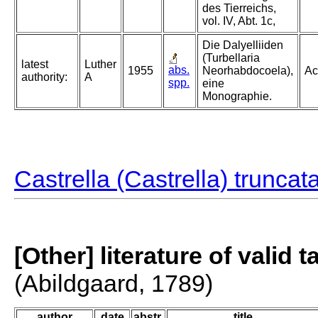
des Tierreichs,
vol. IV, Abt. 1c,
Die Dalyelliiden
(Turbellaria
latest
Luther
abs.
1955
Neorhabdocoela),
Ac
authority:
A
spp.
eine
Monographie.
Castrella (Castrella) truncat
[Other] literature of valid 
(Abildgaard, 1789)
author
date
abstr.
title