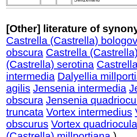
[Other] literature of syno
Castrella (Castrella) bologo
obscura
Castrella (Castrella
(Castrella) serotina
Castrella
intermedia
Dalyellia millport
agilis
Jensenia intermedia
J
obscura
Jensenia quadriocu
truncata
Vortex intermedius
obscurus
Vortex quadriocula
(Castrella) millportiana
)