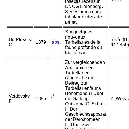
insectis recensuit
Dr. CG Ehrenberg.
Series prima cum
tabularum decade
prima.
Sur quelques
nouveaux
Du Plessis
5 sér. (
1879
abs.
Turbellariés de la
G
447-450)
faune profonde du
lac Léman.
Zur vergleichenden
Anatomie der
Turbellarien.
(Zugleiche ein
Beitrag zur
Turbellarienfauna
Bohemens.) I Über
Vejdovsky
1895
die Gattung
Z. Wiss.
F
Opistoma O. Schm.
II. Der
Geschlechtsapparat
der Derostomeen.
III. Über zwei