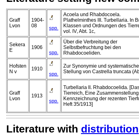
Acoela und Rhabdocoela.
Graff
1904-
Plathelminthes III. Turbellaria. In 
Lvon
08
Klassen und Ordnungen des Tierre
spp.
vol. IV, Abt. 1c,
Über die Verbreitung der
Sekera
1906
Selbstbefruchtung bei den
E
spp.
Rhabdocoeliden.
Hofsten
Zur Synonymie und systematisch
1910
N v
Stellung von Castrella truncata (Ab
spp.
Turbellaria II. Rhabdocoelida. [Da
Graff
Tierreich, Eine Zusammenstellung
1913
Lvon
Kennzeichnung der rezenten Tier
spp.
Heft 35/1913]
Literature with
distribution