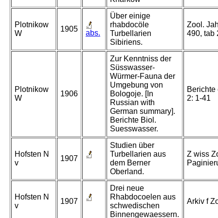
Über einige
Plotnikow
rhabdocöle
Zool. Jah
1905
abs.
W
Turbellarien
490, tab 
Sibiriens.
Zur Kenntniss der
Süsswasser-
Würmer-Fauna der
Umgebung von
Plotnikow
Berichte 
1906
Bologoje. [In
W
2: 1-41
Russian with
German summary].
Berichte Biol.
Suesswasser.
Studien über
Hofsten N
Turbellarien aus
Z wiss Zo
1907
v
dem Berner
Paginier
Oberland.
Drei neue
Hofsten N
Rhabdocoelen aus
1907
Arkiv f Z
v
schwedischen
Binnengewaessern.