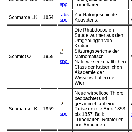
spp.
Turbellarien.
abs.
Zur Naturgeschichte
Schmarda LK
1854
spp.
Aegyptens.
Die Rhabdocoelen
Strudelwürmer aus den
Umgebungen von
Krakau.
Sitzuregsberichte der
Schmidt O
1858
Mathematisch-
spp.
Naturwissenschaftlichen
Class der Kaiserlichen
Akademie der
Wissenschaften der
Wien.
Neue wirbellose Thiere
beobachtet und
gesammelt auf einer
Schmarda LK
1859
Reise um die Erde 1853
spp.
bis 1857. Bd I:
Turbellarien, Rotatorien
und Anneliden.