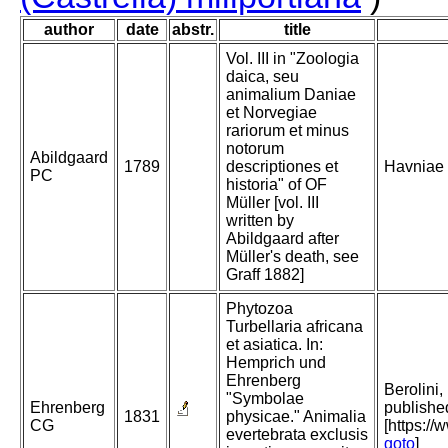
author
date
abstr.
title
Vol. III in "Zoologia
daica, seu
animalium Daniae
et Norvegiae
rariorum et minus
notorum
Abildgaard
1789
descriptiones et
Havniae
PC
historia" of OF
Müller [vol. III
written by
Abildgaard after
Müller's death, see
Graff 1882]
Phytozoa
Turbellaria africana
et asiatica. In:
Hemprich und
Ehrenberg
Berolini,
"Symbolae
Ehrenberg
publishe
1831
physicae." Animalia
CG
[https:/
evertebrata exclusis
goto
]