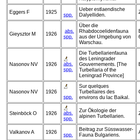
Ueber estlaendische
Eggers F
1925
spp.
Dalyelliden.
Über die
abs.
Rhabdocoelidenfauna
Gieysztor M
1926
spp.
aus der Umgebung von
Warschau.
Die Turbellarienfauna
des Leningrader
abs.
Nasonov NV
1926
Gouvernements. [The
spp.
Turbellaria of the
Leningrad Province]
Sur quelques
Nasonov NV
1926
Turbellaires des
spp.
environs du lac Baikal.
Zur Ökologie der
abs.
Steinböck O
1926
alpinen Turbellarien.
spp.
Beitrag zur Süsswasser-
Valkanov A
1926
spp.
Fauna Bulgariens.