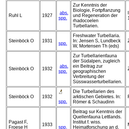
Zur Kenntnis der
Biologie, Fortpflanzung
abs.
Ruhl L
1927
und Regeneration der
spp.
rhadocoelen
Turbellarien.
Freshwater Turbellaria.
Steinböck O
1931
In: Jensen S, Lundbeck
spp.
W, Mortensen Th (eds)
Zur Turbellarienfauna
der Südalpen, zugleich
abs.
ein Beitrag zur
Steinböck O
1932
spp.
geographischen
Verbreitung der
Süsswasserturbellarien.
Die Turbellarien des
Steinböck O
1932
arktischen Gebietes. In:
spp.
Römer & Schaudinn
Beitrag sur Kenntnis der
Quellenfauna Lettlands.
Pagast F,
Institut f. wiss.
1933
Froese H
spp.
Heimatforschung an d.