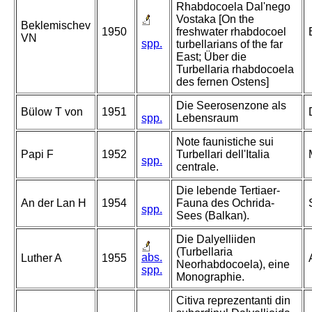
Rhabdocoela Dal'nego
Vostaka [On the
Beklemischev
1950
freshwater rhabdocoel
VN
spp.
turbellarians of the far
East; Über die
Turbellaria rhabdocoela
des fernen Ostens]
Die Seerosenzone als
Bülow T von
1951
spp.
Lebensraum
Note faunistiche sui
Papi F
1952
Turbellari dell'Italia
spp.
centrale.
Die lebende Tertiaer-
An der Lan H
1954
Fauna des Ochrida-
spp.
Sees (Balkan).
Die Dalyelliiden
(Turbellaria
abs.
Luther A
1955
Neorhabdocoela), eine
spp.
Monographie.
Citiva reprezentanti din