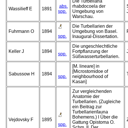
Die Turbellaria
abs.
rhabdocoela der
Wassilieff E
1891
spp.
Umgebung von
Warschau.
Die Turbellarien der
Fuhrmann O
1894
Umgebung von Basel.
spp.
Inaugural-Dissertation.
Die ungeschlechtliche
Keller J
1894
Fortpflanzung der
spp.
Süßwasserturbellarien.
[M. lineare] in
[Microstomidoe of
Sabussow H
1894
spp.
neighbourhood of
Kasan]
Zur vergleichenden
Anatomie der
Turbellarien. (Zugleiche
ein Beitrag zur
Turbellarienfauna
Bohemens.) I Über die
Vejdovsky F
1895
Gattung Opistoma O.
spp.
Schm. II. Der