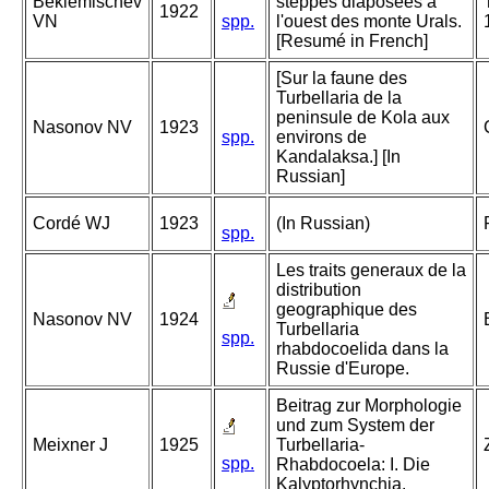
Beklemischev
steppes diaposees a
1922
VN
spp.
l'ouest des monte Urals.
[Resumé in French]
[Sur la faune des
Turbellaria de la
peninsule de Kola aux
Nasonov NV
1923
spp.
environs de
Kandalaksa.] [In
Russian]
Cordé WJ
1923
(In Russian)
spp.
Les traits generaux de la
distribution
geographique des
Nasonov NV
1924
Turbellaria
spp.
rhabdocoelida dans la
Russie d'Europe.
Beitrag zur Morphologie
und zum System der
Meixner J
1925
Turbellaria-
spp.
Rhabdocoela: I. Die
Kalyptorhynchia.