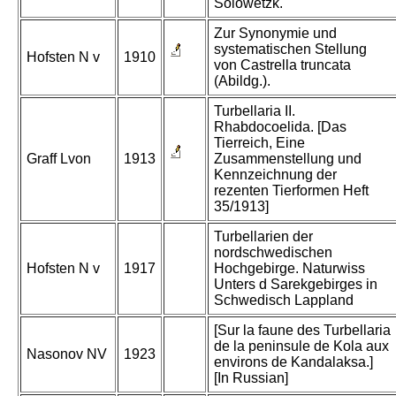
Solowetzk.
Zur Synonymie und
systematischen Stellung
Hofsten N v
1910
von Castrella truncata
(Abildg.).
Turbellaria II.
Rhabdocoelida. [Das
Tierreich, Eine
Graff Lvon
1913
Zusammenstellung und
Kennzeichnung der
rezenten Tierformen Heft
35/1913]
Turbellarien der
nordschwedischen
Hofsten N v
1917
Hochgebirge. Naturwiss
Unters d Sarekgebirges in
Schwedisch Lappland
[Sur la faune des Turbellaria
de la peninsule de Kola aux
Nasonov NV
1923
environs de Kandalaksa.]
[In Russian]