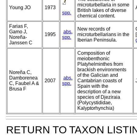
microturbellaria in some
Young JO
1973
British lakes of diverse
spp.
chemical content.
Farias F,
New records of
Gamo J,
abs.
1995
microturbellarians in the
Noreña-
spp.
Iberian Peninsula.
Janssen C
Composition of
meiobenthonic
Platyhelminthes from
brackish environments
Noreña C,
of the Galician and
Damborenea
abs.
2007
Cantabrian coasts of
C, Faubel A &
spp.
Spain with the
Brusa F
description of a new
species of Djeziraia
(Polycystididae,
Kalyptorhynchia)
RETURN TO TAXON LISTI