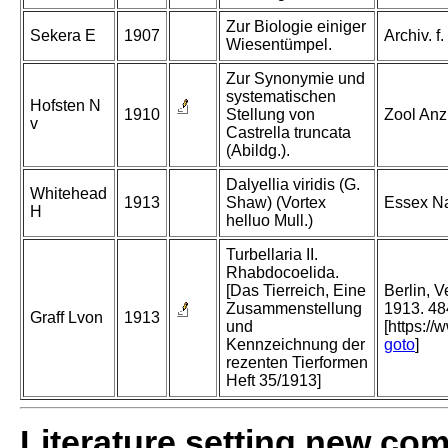
Zur Biologie einiger
Sekera E
1907
Archiv. f
Wiesentümpel.
Zur Synonymie und
systematischen
Hofsten N
1910
Stellung von
Zool Anz
v
Castrella truncata
(Abildg.).
Dalyellia viridis (G.
Whitehead
1913
Shaw) (Vortex
Essex Na
H
helluo Mull.)
Turbellaria II.
Rhabdocoelida.
[Das Tierreich, Eine
Berlin, 
Zusammenstellung
1913. 48
Graff Lvon
1913
und
[https://
Kennzeichnung der
goto
]
rezenten Tierformen
Heft 35/1913]
Literature setting new co