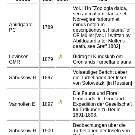
Vol. III in "Zoologia daica,
seu animalium Daniae et
Norvegiae rariorum et
Abildgaard
minus notorum
1789
PC
descriptiones et historia" of
OF Müller [vol. III written by
Abildgaard after Müller's
death, see Graff 1882]
Levinsen
Bidrag til Kundskab om
1879
GMR
Grönlands Turbellariefauna.
Volaeufiger Bericht ueber
Sabussow H
1897
die Turbellarien der Insel
von Solowetzk. [In Russian]
Die Fauna und Flora
Grönlands. In: Grönland-
Vanhoffen E
1897
Expedition der Gesellschaft
fur Erdkunde zu Berlin
1891-1893.
Beobachtungen über die
Sabussow H
1900
Turbellarien der Inseln von