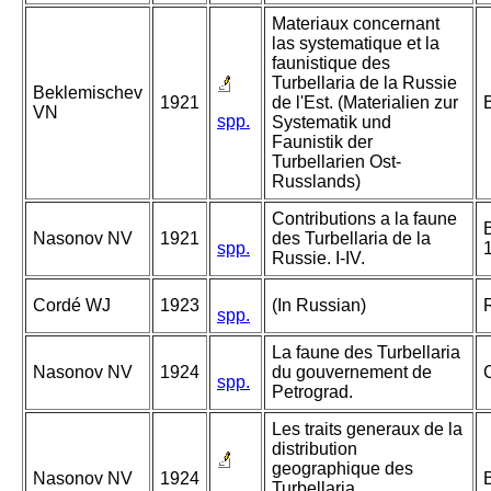
Materiaux concernant
las systematique et la
faunistique des
Turbellaria de la Russie
Beklemischev
1921
de l'Est. (Materialien zur
VN
spp.
Systematik und
Faunistik der
Turbellarien Ost-
Russlands)
Contributions a la faune
Nasonov NV
1921
des Turbellaria de la
spp.
Russie. I-IV.
Cordé WJ
1923
(In Russian)
spp.
La faune des Turbellaria
Nasonov NV
1924
du gouvernement de
spp.
Petrograd.
Les traits generaux de la
distribution
geographique des
Nasonov NV
1924
Turbellaria