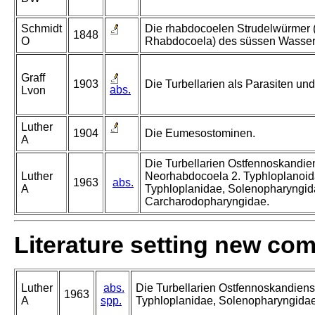
Schmidt
Die rhabdocoelen Strudelwürmer (
1848
O
Rhabdocoela) des süssen Wasser
Graff
1903
Die Turbellarien als Parasiten und
abs.
Lvon
Luther
1904
Die Eumesostominen.
A
Die Turbellarien Ostfennoskandien
Luther
Neorhabdocoela 2. Typhloplanoid
1963
abs.
A
Typhloplanidae, Solenopharyngi
Carcharodopharyngidae.
Literature setting new co
Luther
abs.
Die Turbellarien Ostfennoskandiens
1963
A
spp.
Typhloplanidae, Solenopharyngida