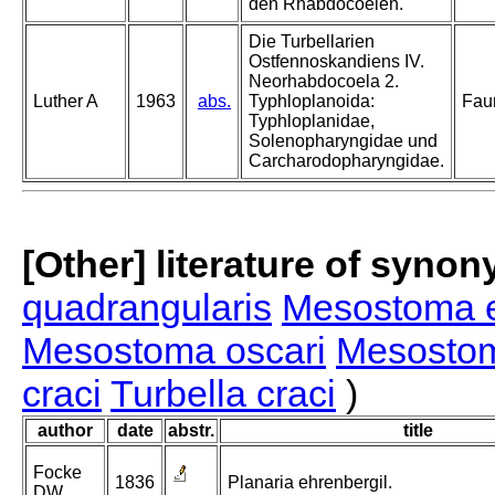
den Rhabdocoelen.
Die Turbellarien
Ostfennoskandiens IV.
Neorhabdocoela 2.
Luther A
1963
abs.
Typhloplanoida:
Fau
Typhloplanidae,
Solenopharyngidae und
Carcharodopharyngidae.
[Other] literature of syno
quadrangularis
Mesostoma e
Mesostoma oscari
Mesostom
craci
Turbella craci
)
author
date
abstr.
title
Focke
1836
Planaria ehrenbergil.
DW