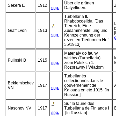
Über die grünen
Sekera E
1912
Z
spp.
Dalyelliden.
Turbellaria II.
Rhabdocoelida. [Das
Tierreich, Eine
Graff Lvon
1913
Zusammenstellung und
spp.
Kennzeichnung der
rezenten Tierformen Heft
35/1913]
Materjaly do fauny
wirków (Turbellaria)
Fulinski B
1915
spp.
ziem Polskich 1.
Rozprawny i Wiadom.
Turbellariés
collectionnés dans le
Beklemischev
1917
gouvernement de
VN
spp.
Kalouga en eté 1915. [In
Russian]
Sur la faune des
Nasonov NV
1917
Turbellaria de Finlande I
spp.
.[In Russian]