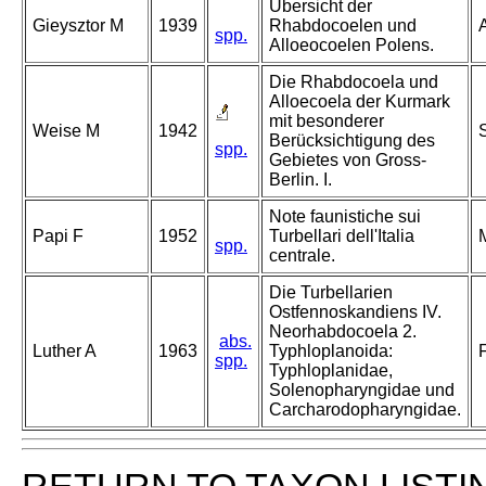
Übersicht der
Gieysztor M
1939
Rhabdocoelen und
A
spp.
Alloeocoelen Polens.
Die Rhabdocoela und
Alloecoela der Kurmark
mit besonderer
Weise M
1942
S
Berücksichtigung des
spp.
Gebietes von Gross-
Berlin. I.
Note faunistiche sui
Papi F
1952
Turbellari dell'Italia
M
spp.
centrale.
Die Turbellarien
Ostfennoskandiens IV.
Neorhabdocoela 2.
abs.
Luther A
1963
Typhloplanoida:
spp.
Typhloplanidae,
Solenopharyngidae und
Carcharodopharyngidae.