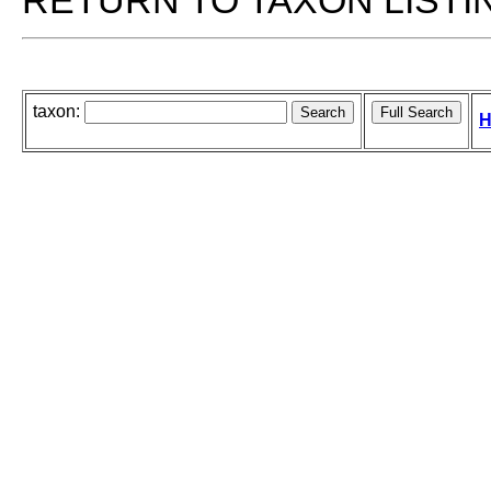
RETURN TO TAXON LISTI
taxon:
H