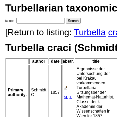
Turbellarian taxonomi
taxon:
[Return to listing:
Turbella
cr
Turbella craci (Schmidt
author
date
abstr.
title
Ergebnisse der
Untersuchung der
bei Krakau
vorkommenden
Turbellaria.
Primary
Schmidt
1857
Sitzungsber der
authority:
O
spp.
Mathemat-Naturhist.
Classe der k.
Akademie der
Wissenschaften in
Wien for 1857.