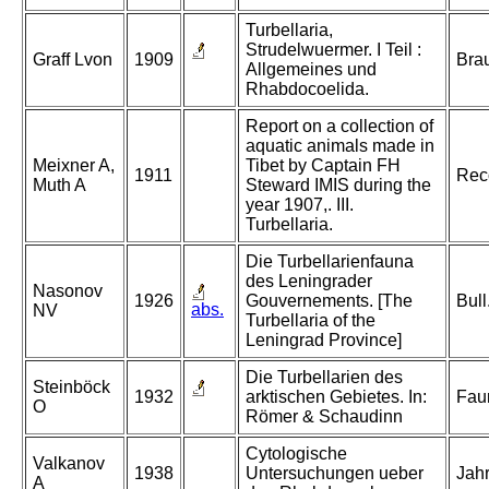
Turbellaria,
Strudelwuermer. I Teil :
Graff Lvon
1909
Bra
Allgemeines und
Rhabdocoelida.
Report on a collection of
aquatic animals made in
Meixner A,
Tibet by Captain FH
1911
Reco
Muth A
Steward IMIS during the
year 1907,. III.
Turbellaria.
Die Turbellarienfauna
des Leningrader
Nasonov
1926
Gouvernements. [The
Bull
abs.
NV
Turbellaria of the
Leningrad Province]
Die Turbellarien des
Steinböck
1932
arktischen Gebietes. In:
Faun
O
Römer & Schaudinn
Cytologische
Valkanov
1938
Untersuchungen ueber
Jahr
A