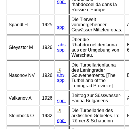
spp.
rhabdocoelida dans la
Russie d'Europe.
Die Tierwelt
Spandl H
1925
vorübergehender
spp.
Gewässer Mitteleuropas.
Über die
abs.
Rhabdocoelidenfauna
E
Gieysztor M
1926
spp.
aus der Umgebung von
Warschau.
Die Turbellarienfauna
des Leningrader
abs.
Nasonov NV
1926
Gouvernements. [The
spp.
Turbellaria of the
Leningrad Province]
Beitrag zur Süsswasser-
Valkanov A
1926
spp.
Fauna Bulgariens.
Die Turbellarien des
Steinböck O
1932
arktischen Gebietes. In:
spp.
Römer & Schaudinn