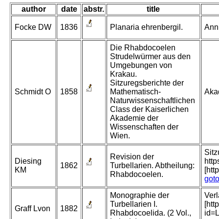
author
date
abstr.
title
Focke DW
1836
Planaria ehrenbergil.
Ann 
Die Rhabdocoelen
Strudelwürmer aus den
Umgebungen von
Krakau.
Sitzuregsberichte der
Schmidt O
1858
Mathematisch-
Akad
Naturwissenschaftlichen
Class der Kaiserlichen
Akademie der
Wissenschaften der
Wien.
Sit
Revision der
Diesing
http
1862
Turbellarien. Abtheilung:
KM
[htt
Rhabdocoelen.
got
Monographie der
Verl
Turbellarien I.
[htt
Graff Lvon
1882
Rhabdocoelida. (2 Vol.,
id=