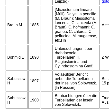
Leipzig)
got
[Microstomum lineare
(Müll); Dalyellia pencilla
(M. Braun); Mesostoma
lanceola, C. lanceola (M.
Braun M
1885
Arch
Braun), C. hofmanni; C.
granea; C. chlorea; C.
pellucida, M. raugeense,
etc.] in
Untersuchungen über
rhabdocoele
Bohmig L
1890
Turbellarien. II.
Z Wi
Plagiostomina und
Cylindrostomina Graff.
Volaeufiger Bericht
Sabussow
ueber die Turbellarien
Beil
1897
H
der Insel von Solowetzk.
15 p
[In Russian]
Beobachtungen über die
Sabussow
Trud
1900
Turbellarien der Inseln
H
Aus
von Solowetzk.