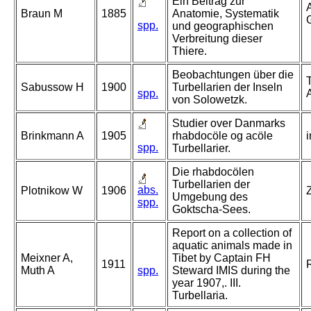
Ein Beitrag zur
A
Braun M
1885
Anatomie, Systematik
G
spp.
und geographischen
Verbreitung dieser
Thiere.
Beobachtungen über die
Sabussow H
1900
Turbellarien der Inseln
spp.
von Solowetzk.
Studier over Danmarks
Brinkmann A
1905
rhabdocöle og acöle
spp.
Turbellarier.
Die rhabdocölen
Turbellarien der
abs.
Plotnikow W
1906
Umgebung des
spp.
Goktscha-Sees.
Report on a collection of
aquatic animals made in
Meixner A,
Tibet by Captain FH
1911
Muth A
spp.
Steward IMIS during the
year 1907,. III.
Turbellaria.