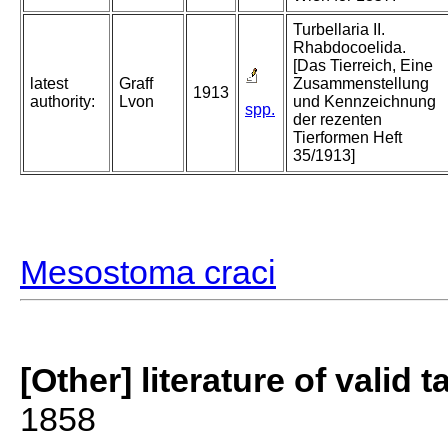
Turbellaria II.
Rhabdocoelida.
[Das Tierreich, Eine
latest
Graff
Zusammenstellung
1913
authority:
Lvon
und Kennzeichnung
spp.
der rezenten
Tierformen Heft
35/1913]
Mesostoma craci
[Other] literature of valid 
1858