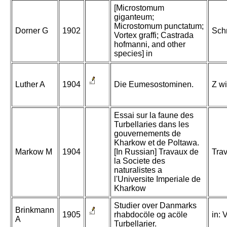
[Microstomum
giganteum;
Microstomum punctatum;
Dorner G
1902
Schr
Vortex graffi; Castrada
hofmanni, and other
species] in
Luther A
1904
Die Eumesostominen.
Z wi
Essai sur la faune des
Turbellaries dans les
gouvernements de
Kharkow et de Poltawa.
Markow M
1904
[In Russian] Travaux de
Trav
la Societe des
naturalistes a
l'Universite Imperiale de
Kharkow
Studier over Danmarks
Brinkmann
1905
rhabdocöle og acöle
in:
A
Turbellarier.