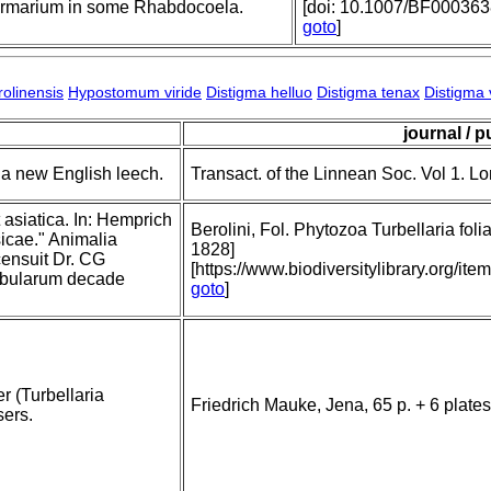
 germarium in some Rhabdocoela.
[doi: 10.1007/BF00036
goto
]
arolinensis
Hypostomum viride
Distigma helluo
Distigma tenax
Distigma v
journal / p
s a new English leech.
Transact. of the Linnean Soc. Vol 1. L
 asiatica. In: Hemprich
Berolini, Fol. Phytozoa Turbellaria foli
cae." Animalia
1828]
censuit Dr. CG
[https://www.biodiversitylibrary.org/
abularum decade
goto
]
 (Turbellaria
Friedrich Mauke, Jena, 65 p. + 6 plates
ers.