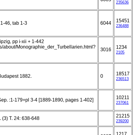
235636
15451
 1-46, tab 1-3
6044
236488
zig, pp i-xii + 1-442
ks/about/Monographie_der_Turbellarien.html?
1234
3016
2105
18517
 Budapest 1882.
0
236513
10211
Sep. :1-179+pl 3-4 [1889-1890, pages 1-402]
237061
21215
. (3) T. 24: 638-648
239200
1217