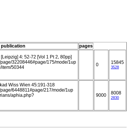
/ publication
pages
Leipzig] 4: 52-72 [Vol 1 Pt 2, 80pp]
.org/page/32208446#page/175/mode/1up
15845
0
rg/item/50344
3528
Akad Wiss Wien 45:191-318
.org/page/6448811#page/217/mode/1up
8008
arians/aphia.php?
9000
2830