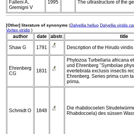
Falleni A,
1995
The ultrastructure of the
Gremigni V
[Other] literature of synonyms
(
Dalyellia helluo
Dalyellia viridis c
Vortex viridis
)
author
date
abstr.
title
Shaw G
1791
Description of the Hirudo viridi
Phytozoa Turbellaria africana et
und Ehrenberg "Symbolae physi
Ehrenberg
1831
evertebrata exclusis insectis re
CG
Ehrenberg. Series prima cum t
prima.
Die rhabdocoelen Strudelwürmer
Schmidt O
1848
Rhabdocoela) des süssen Wass