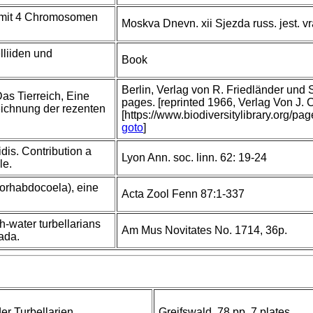
s mit 4 Chromosomen
Moskva Dnevn. xii Sjezda russ. jest. vr
lliiden und
Book
Berlin, Verlag von R. Friedländer und
Das Tierreich, Eine
pages. [reprinted 1966, Verlag Von J.
chnung der rezenten
[https://www.biodiversitylibrary.org/p
goto
]
idis. Contribution a
Lyon Ann. soc. linn. 62: 19-24
le.
eorhabdocoela), eine
Acta Zool Fenn 87:1-337
h-water turbellarians
Am Mus Novitates No. 1714, 36p.
ada.
er Turbellarien.
Greifswald. 78 pp, 7 plates