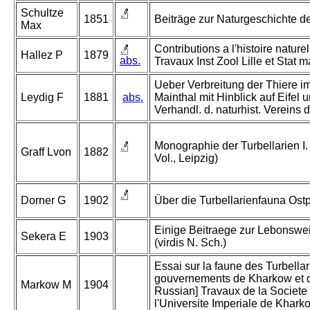
Schultze
1851
Beiträge zur Naturgeschichte de
Max
Contributions a l'histoire nature
Hallez P
1879
abs.
Travaux Inst Zool Lille et Stat 
Ueber Verbreitung der Thiere 
Leydig F
1881
abs.
Mainthal mit Hinblick auf Eifel 
Verhandl. d. naturhist. Vereins d
Monographie der Turbellarien I
Graff Lvon
1882
Vol., Leipzig)
Dorner G
1902
Über die Turbellarienfauna Ost
Einige Beitraege zur Lebonswei
Sekera E
1903
(virdis N. Sch.)
Essai sur la faune des Turbellar
gouvernements de Kharkow et d
Markow M
1904
Russian] Travaux de la Societe 
l'Universite Imperiale de Khark