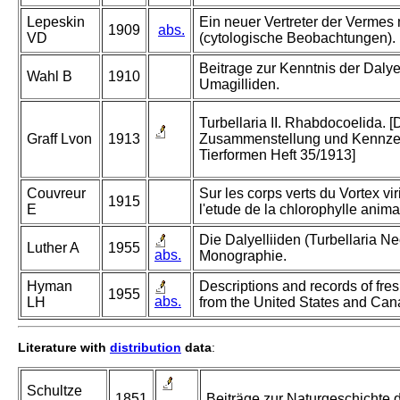
Lepeskin
Ein neuer Vertreter der Verme
1909
abs.
VD
(cytologische Beobachtungen).
Beitrage zur Kenntnis der Dalye
Wahl B
1910
Umagilliden.
Turbellaria II. Rhabdocoelida. [
Graff Lvon
1913
Zusammenstellung und Kennzei
Tierformen Heft 35/1913]
Couvreur
Sur les corps verts du Vortex vir
1915
E
l'etude de la chlorophylle anima
Die Dalyelliiden (Turbellaria N
Luther A
1955
abs.
Monographie.
Hyman
Descriptions and records of fres
1955
abs.
LH
from the United States and Can
Literature with
distribution
data
:
Schultze
1851
Beiträge zur Naturgeschichte d