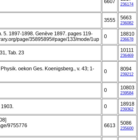
6607
236174
5663
3555
236082
. 5. 1897-1898. Genève 1897. pages 119-
18810
0
library.org/page/35895895#page/133/mode/1up
236678
10111
31, Tab. 23
236469
 Physik. oekon Ges. Koenigsberg., v. 43; 1-
8094
0
239212
10803
0
239584
18918
g 1903.
0
239362
08]
5086
/page/9755776
6613
235600