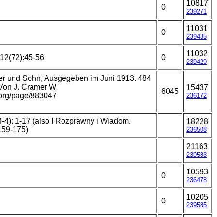
10817
0
239271
11031
0
239435
11032
 12(72):45-56
0
239429
nder und Sohn, Ausgegeben im Juni 1913. 484
 Von J. Cramer W
15437
6045
y.org/page/883047
236172
4): 1-17 (also I Rozprawny i Wiadom.
18228
159-175)
236508
21163
239583
10593
0
236478
10205
0
239585