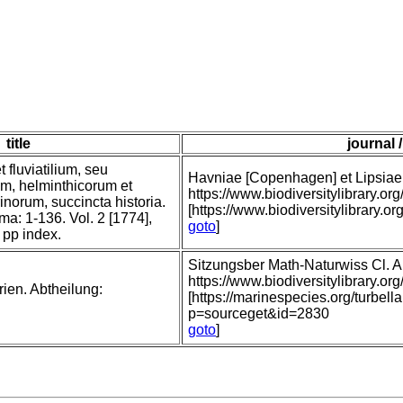
title
journal 
 fluviatilium, seu
Havniae [Copenhagen] et Lipsiae [
um, helminthicorum et
https://www.biodiversitylibrary
norum, succincta historia.
[https://www.biodiversitylibrary.o
ima: 1-136. Vol. 2 [1774],
goto
]
 pp index.
Sitzungsber Math-Naturwiss Cl. 
https://www.biodiversitylibrary
rien. Abtheilung:
[https://marinespecies.org/turbell
p=sourceget&id=2830
goto
]