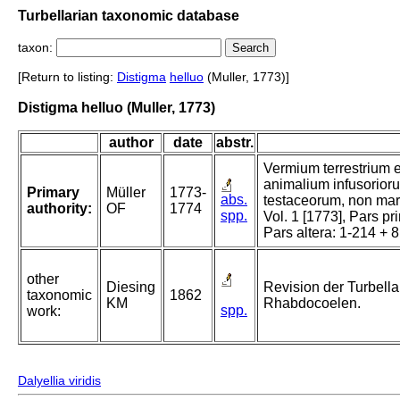
Turbellarian taxonomic database
taxon:
[Return to listing:
Distigma
helluo
(Muller, 1773)]
Distigma helluo (Muller, 1773)
author
date
abstr.
Vermium terrestrium et
animalium infusorior
Primary
Müller
1773-
abs.
testaceorum, non mari
authority:
OF
1774
spp.
Vol. 1 [1773], Pars pr
Pars altera: 1-214 + 8
other
Diesing
Revision der Turbella
taxonomic
1862
KM
Rhabdocoelen.
spp.
work:
Dalyellia viridis