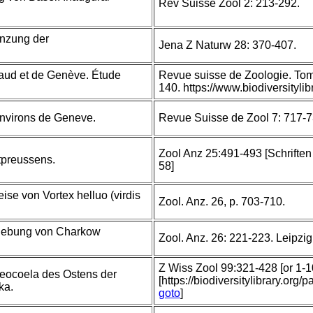
Rev Suisse Zool 2: 213-292.
anzung der
Jena Z Naturw 28: 370-407.
Vaud et de Genève. Étude
Revue suisse de Zoologie. Tom
140. https://www.biodiversity
environs de Geneve.
Revue Suisse de Zool 7: 717-7
Zool Anz 25:491-493 [Schriften
tpreussens.
58]
se von Vortex helluo (virdis
Zool. Anz. 26, p. 703-710.
mgebung von Charkow
Zool. Anz. 26: 221-223. Leipzi
Z Wiss Zool 99:321-428 [or 1-1
eocoela des Ostens der
[https://biodiversitylibrary.org
ka.
goto
]