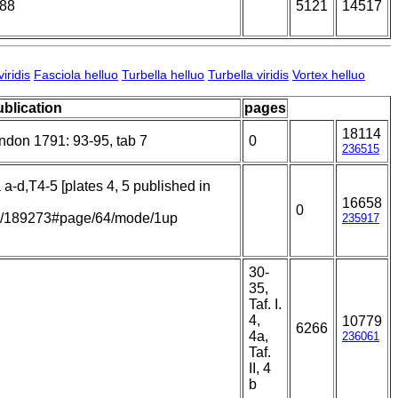
388
5121
14517
iridis
Fasciola helluo
Turbella helluo
Turbella viridis
Vortex helluo
ublication
pages
18114
ondon 1791: 93-95, tab 7
0
236515
a a-d,T4-5 [plates 4, 5 published in
16658
0
item/189273#page/64/mode/1up
235917
30-
35,
Taf. I.
4,
10779
6266
4a,
236061
Taf.
II, 4
b