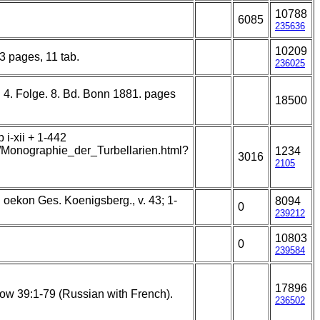
10788
6085
235636
10209
13 pages, 11 tab.
236025
 4. Folge. 8. Bd. Bonn 1881. pages
18500
i-xii + 1-442
t/Monographie_der_Turbellarien.html?
1234
3016
2105
 oekon Ges. Koenigsberg., v. 43; 1-
8094
0
239212
10803
0
239584
17896
ow 39:1-79 (Russian with French).
236502