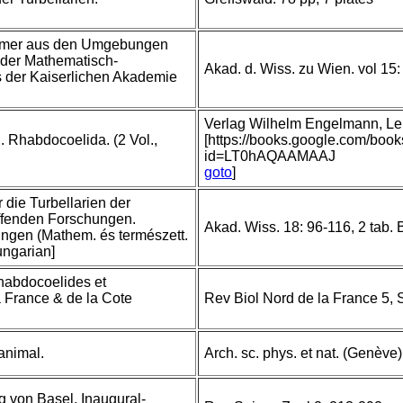
rmer aus den Umgebungen
 der Mathematisch-
Akad. d. Wiss. zu Wien. vol 15:
s der Kaiserlichen Akademie
Verlag Wilhelm Engelmann, Leip
. Rhabdocoelida. (2 Vol.,
[https://books.google.com/boo
id=LT0hAQAAMAAJ
goto
]
 die Turbellarien der
ffenden Forschungen.
Akad. Wiss. 18: 96-116, 2 tab.
ungen (Mathem. és természett.
ungarian]
habdocoelides et
 France & de la Cote
Rev Biol Nord de la France 5, 
animal.
Arch. sc. phys. et nat. (Genève)
 von Basel. Inaugural-