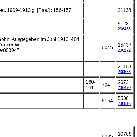
ac. 1909-1910 g. [Prot.] : 156-157
21138
5123
236438
 Sohn, Ausgegeben im Juni 1913. 484
 Cramer W
15437
6045
age/883047
236172
21163
239583
160-
2673
704
161
236470
5538
6154
236516
10788
6085