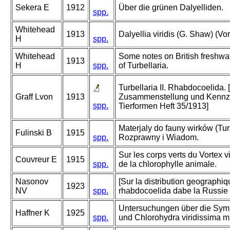
Sekera E
1912
Über die grünen Dalyelliden.
spp.
Whitehead
1913
Dalyellia viridis (G. Shaw) (Vor
H
spp.
Whitehead
Some notes on British freshwa
1913
H
spp.
of Turbellaria.
Turbellaria II. Rhabdocoelida. 
Graff Lvon
1913
Zusammenstellung und Kennze
spp.
Tierformen Heft 35/1913]
Materjaly do fauny wirków (Tur
Fulinski B
1915
spp.
Rozprawny i Wiadom.
Sur les corps verts du Vortex vi
Couvreur E
1915
spp.
de la chlorophylle animale.
Nasonov
[Sur la distribution geographiq
1923
NV
spp.
rhabdocoelida dabe la Russie d
Untersuchungen über die Symbi
Haffner K
1925
spp.
und Chlorohydra viridissima mi