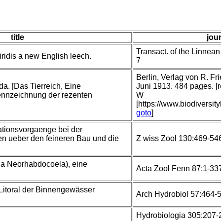
title
jour
Transact. of the Linnean
iridis a new English leech.
7
Berlin, Verlag von R. F
da. [Das Tierreich, Eine
Juni 1913. 484 pages. [
nnzeichnung der rezenten
W
[https://www.biodiversit
goto
]
ationsvorgaenge bei der
n ueber den feineren Bau und die
Z wiss Zool 130:469-54
ria Neorhabdocoela), eine
Acta Zool Fenn 87:1-33
 Litoral der Binnengewässer
Arch Hydrobiol 57:464-
Hydrobiologia 305:207-