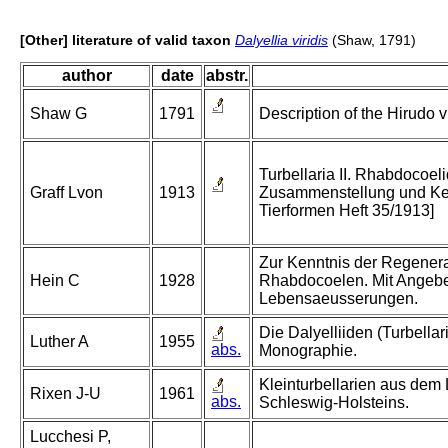
[Other] literature of valid taxon
Dalyellia viridis
(Shaw, 1791)
author
date
abstr.
Shaw G
1791
Description of the Hirudo v
Turbellaria II. Rhabdocoeli
Graff Lvon
1913
Zusammenstellung und Ke
Tierformen Heft 35/1913]
Zur Kenntnis der Regener
Hein C
1928
Rhabdocoelen. Mit Angebe
Lebensaeusserungen.
Die Dalyelliiden (Turbella
Luther A
1955
abs.
Monographie.
Kleinturbellarien aus dem
Rixen J-U
1961
abs.
Schleswig-Holsteins.
Lucchesi P,