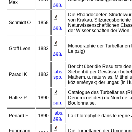
Max
spp.
Die Rhabdocoelen Strudelwü
von Krakau. Sitzuregsberichte
Schmidt O
1858
Naturwissenschaftlichen Clas
spp.
der Wissenschaften der Wien.
Monographie der Turbellarien I
Graff Lvon
1882
Leipzig)
spp.
Bericht über die Resultate deer
abs.
Siebenbürger Gewässer betre
Paradi K
1882
spp.
Mathem. u. naturwiss. Mittheil
közlemények) der ungar. [In H
Catalogue des Turbellaries (R
Hallez P
1890
Dendrocoelides) du Nord de la
spp.
Boulonnaise.
abs.
Penard E
1890
La chlorophylle dans le regne 
spp.
Fuhrmann
Die Turbellarien der Umgebung