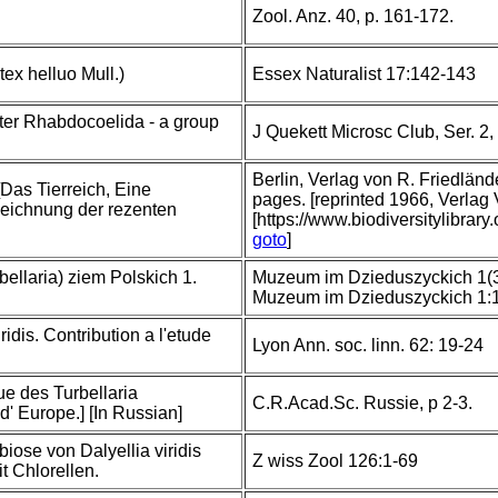
Zool. Anz. 40, p. 161-172.
tex helluo Mull.)
Essex Naturalist 17:142-143
ter Rhabdocoelida - a group
J Quekett Microsc Club, Ser. 2,
Berlin, Verlag von R. Friedlä
[Das Tierreich, Eine
pages. [reprinted 1966, Verlag
ichnung der rezenten
[https://www.biodiversitylibrar
goto
]
bellaria) ziem Polskich 1.
Muzeum im Dzieduszyckich 1(3-
Muzeum im Dzieduszyckich 1:
ridis. Contribution a l'etude
Lyon Ann. soc. linn. 62: 19-24
ue des Turbellaria
C.R.Acad.Sc. Russie, p 2-3.
' Europe.] [In Russian]
ose von Dalyellia viridis
Z wiss Zool 126:1-69
t Chlorellen.