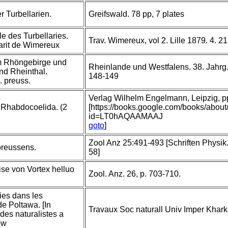
r Turbellarien.
Greifswald. 78 pp, 7 plates
lle des Turbellaries.
Trav. Wimereux, vol 2. Lille 1879. 4. 2
marit de Wimereux
im Rhöngebirge und
Rheinlande und Westfalens. 38. Jahrg.
und Rheinthal.
148-149
. preuss.
Verlag Wilhelm Engelmann, Leipzig, pp 
. Rhabdocoelida. (2
[https://books.google.com/books/abou
id=LT0hAQAAMAAJ
goto
]
Zool Anz 25:491-493 [Schriften Physik.
preussens.
58]
se von Vortex helluo
Zool. Anz. 26, p. 703-710.
ies dans les
e Poltawa. [In
Travaux Soc naturall Univ Imper Khark
des naturalistes a
ow