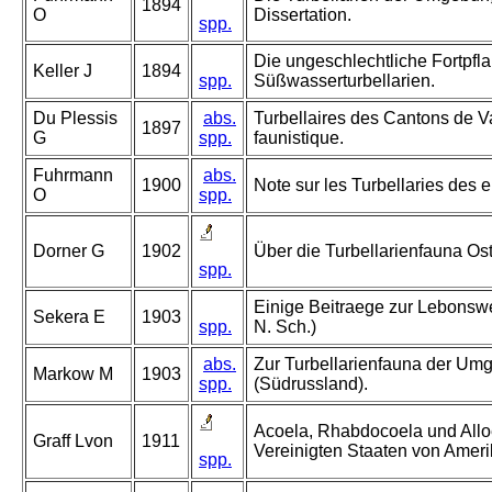
1894
O
Dissertation.
spp.
Die ungeschlechtliche Fortpfl
Keller J
1894
spp.
Süßwasserturbellarien.
Du Plessis
abs.
Turbellaires des Cantons de 
1897
G
spp.
faunistique.
Fuhrmann
abs.
1900
Note sur les Turbellaries des 
O
spp.
Dorner G
1902
Über die Turbellarienfauna Os
spp.
Einige Beitraege zur Lebonswei
Sekera E
1903
spp.
N. Sch.)
abs.
Zur Turbellarienfauna der U
Markow M
1903
spp.
(Südrussland).
Acoela, Rhabdocoela und Allo
Graff Lvon
1911
Vereinigten Staaten von Ameri
spp.