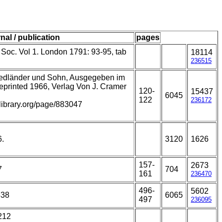
nal / publication
pages
 Soc. Vol 1. London 1791: 93-95, tab
18114
236515
riedländer und Sohn, Ausgegeben im
reprinted 1966, Verlag Von J. Cramer
120-
15437
6045
122
236172
ylibrary.org/page/883047
6.
3120
1626
157-
2673
7
704
161
236470
496-
5602
538
6065
497
236095
212