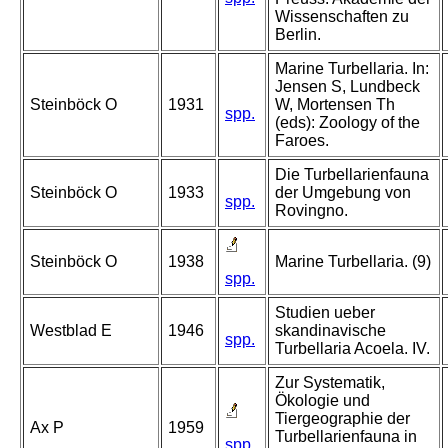
Wissenschaften zu
Berlin.
Marine Turbellaria. In:
Jensen S, Lundbeck
Steinböck O
1931
W, Mortensen Th
spp.
(eds): Zoology of the
Faroes.
Die Turbellarienfauna
Steinböck O
1933
der Umgebung von
spp.
Rovingno.
Steinböck O
1938
Marine Turbellaria. (9)
spp.
Studien ueber
Westblad E
1946
skandinavische
spp.
Turbellaria Acoela. IV.
Zur Systematik,
Ökologie und
Tiergeographie der
Ax P
1959
Turbellarienfauna in
spp.