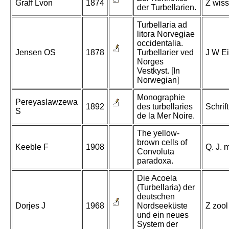
Graff Lvon
1874
Z wiss
der Turbellarien.
Turbellaria ad
litora Norvegiae
occidentalia.
Jensen OS
1878
Turbellarier ved
J W Ei
Norges
Vestkyst. [In
Norwegian]
Monographie
Pereyaslawzewa
1892
des turbellaries
Schrif
S
de la Mer Noire.
The yellow-
brown cells of
Keeble F
1908
Q. J. 
Convoluta
paradoxa.
Die Acoela
(Turbellaria) der
deutschen
Dorjes J
1968
Nordseeküste
Z zool
und ein neues
System der