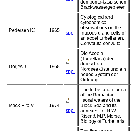
den ponto-kaspischen
Brackwassergebieten.
Cytological and
cytochemical
observations on the
Pedersen KJ
1965
spp.
mucous gland cells of
an acoel turbellarian,
Convoluta convulta.
Die Acoela
(Turbellaria) der
deutschen
Dorjes J
1968
Nordseeküste und ein
spp.
neues System der
Ordnung.
The turbellarian fauna
of the Romanian
littoral waters of the
Mack-Fira V
1974
Black Sea and its
spp.
annexes. In: N.W.
Riser & M.P. Morse,
Biology of Turbellaria