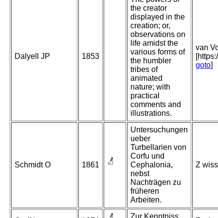
the creator
displayed in the
creation; or,
observations on
life amidst the
van Vo
various forms of
Dalyell JP
1853
[https
the humbler
goto
]
tribes of
animated
nature; with
practical
comments and
illustrations.
Untersuchungen
ueber
Turbellarien von
Corfu und
Schmidt O
1861
Cephalonia,
Z wiss
nebst
Nachträgen zu
früheren
Arbeiten.
Zur Kenntniss