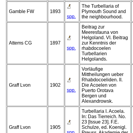
The Turbellaria of
Gamble FW
1893
Plymouth Sound and
spp.
the neighbourhood.
Beitrag zur
Meeresfauna von
Helgoland. VI. Beitrag
Attems CG
1897
zur Kenntnis der
spp.
rhabdocoelen
Turbellarien
Helgolands.
Vorläufige
Mittheilungen ueber
Rhabdocoeliden. II.
Graff Lvon
1902
Die Acoelen von
spp.
Puerto Orotava
Bergen und
Alexandrowsk.
Turbellaria I. Acoela.
In: Das Tierreich. No.
23 [Issue 23]. F.E.
Graff Lvon
1905
Schulze, ed. Koenigl.
spp.
Preuss. Akademie der