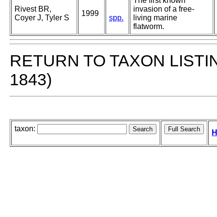
The first known
Rivest BR,
invasion of a free-
1999
Coyer J, Tyler S
spp.
living marine
flatworm.
RETURN TO TAXON LISTI
1843)
taxon:
H