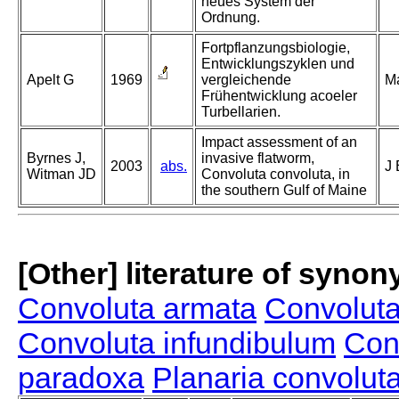
neues System der
Ordnung.
Fortpflanzungsbiologie,
Entwicklungszyklen und
Apelt G
1969
vergleichende
Ma
Frühentwicklung acoeler
Turbellarien.
Impact assessment of an
Byrnes J,
invasive flatworm,
2003
abs.
J 
Witman JD
Convoluta convoluta, in
the southern Gulf of Maine
[Other] literature of syno
Convoluta armata
Convoluta
Convoluta infundibulum
Con
paradoxa
Planaria convolut