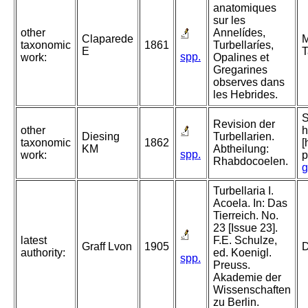
anatomiques
sur les
other
Annelídes,
Claparede
M
taxonomic
1861
Turbellaríes,
E
T
spp.
work:
Opalines et
Gregarines
observes dans
les Hebrides.
S
Revision der
other
h
Diesing
Turbellarien.
taxonomic
1862
[
KM
Abtheilung:
spp.
work:
p
Rhabdocoelen.
g
Turbellaria I.
Acoela. In: Das
Tierreich. No.
23 [Issue 23].
latest
F.E. Schulze,
Graff Lvon
1905
D
authority:
ed. Koenigl.
spp.
Preuss.
Akademie der
Wissenschaften
zu Berlin.