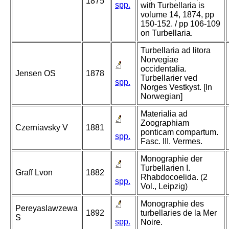
1875
spp.
with Turbellaria is
volume 14, 1874, pp
150-152. / pp 106-109
on Turbellaria.
Turbellaria ad litora
Norvegiae
occidentalia.
Jensen OS
1878
Turbellarier ved
spp.
Norges Vestkyst. [In
Norwegian]
Materialia ad
Zoographiam
Czerniavsky V
1881
ponticam compartum.
spp.
Fasc. III. Vermes.
Monographie der
Turbellarien I.
Graff Lvon
1882
Rhabdocoelida. (2
spp.
Vol., Leipzig)
Monographie des
Pereyaslawzewa
1892
turbellaries de la Mer
S
spp.
Noire.