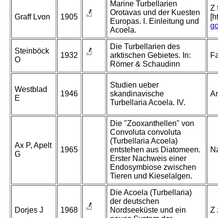
Marine Turbellarien
Z 
Orotavas und der Kuesten
Graff Lvon
1905
[h
Europas. I. Einleitung und
go
Acoela.
Die Turbellarien des
Steinböck
1932
arktischen Gebietes. In:
Fa
O
Römer & Schaudinn
Studien ueber
Westblad
1946
skandinavische
Ar
E
Turbellaria Acoela. IV.
Die "Zooxanthellen" von
Convoluta convoluta
(Turbellaria Acoela)
Ax P, Apelt
1965
entstehen aus Diatomeen.
Na
G
Erster Nachweis einer
Endosymbiose zwischen
Tieren und Kieselalgen.
Die Acoela (Turbellaria)
der deutschen
Dorjes J
1968
Nordseeküste und ein
Z 