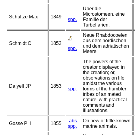
Über die
Microstomeen, eine
Schultze Max
1849
spp.
Familie der
Turbellarien.
Neue Rhabdocoelen
aus dem nordischen
Schmidt O
1852
und dem adriatischen
spp.
Meere.
The powers of the
creator displayed in
the creation; or,
observations on life
amidst the various
Dalyell JP
1853
spp.
forms of the humbler
tribes of animated
nature; with practical
comments and
illustrations.
abs.
On new or little-known
Gosse PH
1855
spp.
marine animals.