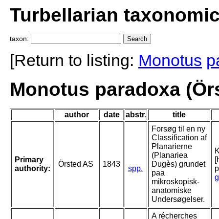
Turbellarian taxonomi
taxon:
[Return to listing:
Monotus
p
Monotus paradoxa (Örs
author
date
abstr.
title
Forsøg til en ny
Classification af
Planarierne
K
(Planariea
Primary
[
Örsted AS
1843
Dugès) grundet
authority:
spp.
p
paa
g
mikroskopisk-
anatomiske
Undersøgelser.
A récherches