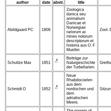
author
date
abstr.
title
Zoologica
danica seu
animalium
Danicae et
Norwegiae
Abildgaard PC
1806
Zool. 
rariorum ac
mines notorum
descriptorum et
historia aus O. F
Mueller.
Beiträge zur
Schultze Max
1851
Naturgeschichte
Greifs
der Turbellarien.
Neue
Rhabdocoelen
aus dem
Schmidt O
1852
nordischen und
Sitzun
dem
adriatischen
Meere.
The powers of