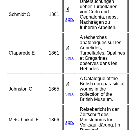
Untersuchungen
ueber Turbellarien
von Corfu und
Schmidt O
1861
Cephalonia, nebst
spp.
Nachträgen zu
früheren Arbeiten.
A récherches
anatomiques sur les
Annelídes,
Claparede E
1861
Turbellaríes, Opalines
spp.
et Gregarines
observes dans les
Hebrides.
A Catalogue of the
British non-parasitical
Johnston G
1865
worms in the
spp.
collection of the
British Museum.
Reisebericht in der
Zeitschrift des
Metschnikoff E
1866
Ministeriums für
spp.
Volksaufklärung. [in