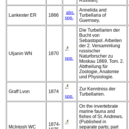
Russian]
Annelida and
abs.
Lankester ER
1866
Turbellaria of
spp.
Guernsey.
Die Turbellarien der
Bucht von
Sebastopol. Arbeiten
der 2. Versammlung
russischer
Uljanin WN
1870
Naturforscher zu
spp.
Moskau 1869. Tom. 2.
Abtheilung für
Zoologie, Anatomie
und Physiologie.
Zur Kenntniss der
Graff Lvon
1874
Turbellarien.
spp.
On the invertebrate
marine fauna and
fishes of St. Andrews.
(Published in
1874-
McIntosh WC
separate parts; part