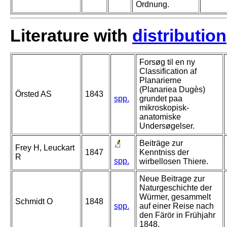
Ordnung.
Literature with
distribution
Forsøg til en ny
Classification af
Planarierne
(Planariea Dugès)
Örsted AS
1843
spp.
grundet paa
mikroskopisk-
anatomiske
Undersøgelser.
Beiträge zur
Frey H, Leuckart
1847
Kenntniss der
R
spp.
wirbellosen Thiere.
Neue Beitrage zur
Naturgeschichte der
Würmer, gesammelt
Schmidt O
1848
spp.
auf einer Reise nach
den Färör in Frühjahr
1848.