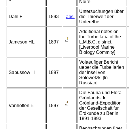
Noire.
Untersuchungen über
Dahl F
1893
abs.
die Thierwelt der
Unterelbe.
Additional notes on
the Turbellaria of the
Jameson HL
1897
L.M.B.C. district.
[Liverpool Marine
Biology Commity]
Volaeufiger Bericht
ueber die Turbellarien
Sabussow H
1897
der Insel von
Solowetzk. [In
Russian]
Die Fauna und Flora
Grönlands. In:
Grönland-Expedition
Vanhoffen E
1897
der Gesellschaft fur
Erdkunde zu Berlin
1891-1893.
Beobachtungen über