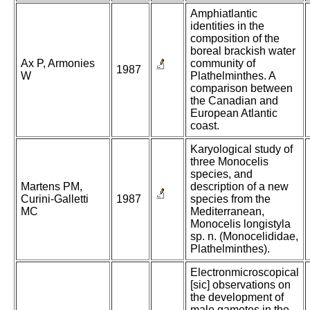
Amphiatlantic
identities in the
composition of the
boreal brackish water
Ax P, Armonies
community of
1987
W
Plathelminthes. A
comparison between
the Canadian and
European Atlantic
coast.
Karyological study of
three Monocelis
species, and
Martens PM,
description of a new
Curini-Galletti
1987
species from the
MC
Mediterranean,
Monocelis longistyla
sp. n. (Monocelididae,
Plathelminthes).
Electronmicroscopical
[sic] observations on
the development of
male gametes in the