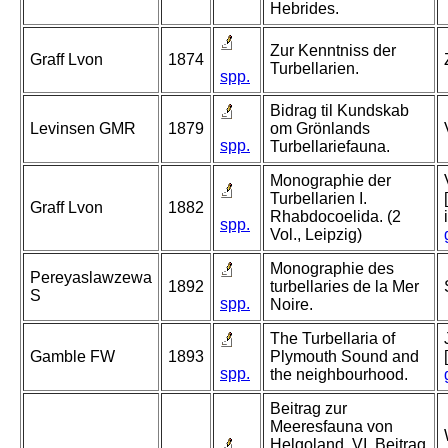
Hebrides.
Zur Kenntniss der
Graff Lvon
1874
Turbellarien.
spp.
Bidrag til Kundskab
Levinsen GMR
1879
om Grönlands
spp.
Turbellariefauna.
Monographie der
Turbellarien I.
Graff Lvon
1882
Rhabdocoelida. (2
spp.
Vol., Leipzig)
Monographie des
Pereyaslawzewa
1892
turbellaries de la Mer
S
spp.
Noire.
The Turbellaria of
Gamble FW
1893
Plymouth Sound and
spp.
the neighbourhood.
Beitrag zur
Meeresfauna von
Helgoland. VI. Beitrag