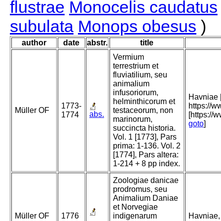
flustrae
Monocelis caudatus
subulata
Monops obesus
)
author
date
abstr.
title
Vermium
terrestrium et
fluviatilium, seu
animalium
infusoriorum,
Havniae [
helminthicorum et
1773-
https://
Müller OF
testaceorum, non
abs.
1774
[https://
marinorum,
goto
]
succincta historia.
Vol. 1 [1773], Pars
prima: 1-136. Vol. 2
[1774], Pars altera:
1-214 + 8 pp index.
Zoologiae danicae
prodromus, seu
Animalium Daniae
et Norvegiae
Müller OF
1776
indigenarum
Havniae,