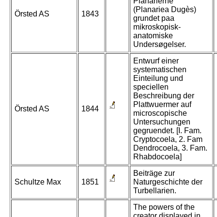
Planarierne
(Planariea Dugès)
Örsted AS
1843
grundet paa
mikroskopisk-
anatomiske
Undersøgelser.
Entwurf einer
systematischen
Einteilung und
speciellen
Beschreibung der
Plattwuermer auf
Örsted AS
1844
microscopische
Untersuchungen
gegruendet. [I. Fam.
Cryptocoela, 2. Fam
Dendrocoela, 3. Fam.
Rhabdocoela]
Beiträge zur
Schultze Max
1851
Naturgeschichte der
Turbellarien.
The powers of the
creator displayed in