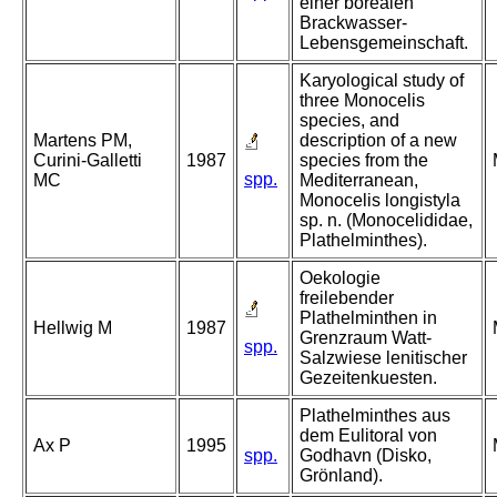
einer borealen
Brackwasser-
Lebensgemeinschaft.
Karyological study of
three Monocelis
species, and
Martens PM,
description of a new
Curini-Galletti
1987
species from the
spp.
MC
Mediterranean,
Monocelis longistyla
sp. n. (Monocelididae,
Plathelminthes).
Oekologie
freilebender
Plathelminthen in
Hellwig M
1987
Grenzraum Watt-
spp.
Salzwiese lenitischer
Gezeitenkuesten.
Plathelminthes aus
dem Eulitoral von
Ax P
1995
spp.
Godhavn (Disko,
Grönland).