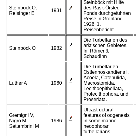
Steinböck mit Hilfe
Steinböck O,
des Rask-Örsted
1931
Reisinger E
Fonds durchgeführten
Reise in Grönland
1926. 1.
Reisenbericht.
Die Turbellarien des
arktischen Gebietes.
Steinböck O
1932
In: Römer &
Schaudinn
Die Turbellarien
Ostfennoskandiens I.
Acoela, Catenulida,
Luther A
1960
Macrostomida,
Lecithoepitheliata,
Prolecithophora, und
Proseriata.
Ultrastructural
Gremigni V,
features of oogenesis
Nigro M,
1986
in some marine
Settembrini M
neoophoran
turbellarians.