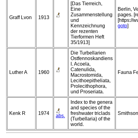
[Das Tierreich,
Eine
Berlin, 
Zusammenstellung
pages. [r
Graff Lvon
1913
und
[https://
Kennzeichnung
goto
]
der rezenten
Tierformen Heft
35/1913]
Die Turbellarien
Ostfennoskandiens
I. Acoela,
Catenulida,
Luther A
1960
Fauna Fe
Macrostomida,
Lecithoepitheliata,
Prolecithophora,
und Proseriata.
Index to the genera
and species of the
Kenk R
1974
freshwater triclads
Smithson
abs.
(Turbellaria) of the
world.