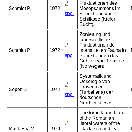
Fluktuationen des
Schmidt P
1972
Mesopsammons im
spp.
Sandstrand von
Schilksee (Kieler
Bucht).
Zonierung und
jahreszeitliche
Fluktuationen der
Schmidt P
1972
interstitiellen Fauna in
spp.
Sandstranden des
Gebiets von Tromsoe
(Norwegen).
Systematik und
Oekologie von
Proseriaten
Sopott B
1972
(Turbellaria) der
spp.
deutschen
Nordseekueste.
The turbellarian fauna
of the Romanian
littoral waters of the
Mack-Fira V
1974
Black Sea and its