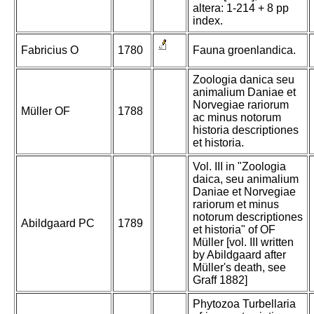
altera: 1-214 + 8 pp
index.
Fabricius O
1780
Fauna groenlandica.
Zoologia danica seu
animalium Daniae et
Norvegiae rariorum
Müller OF
1788
ac minus notorum
historia descriptiones
et historia.
Vol. III in "Zoologia
daica, seu animalium
Daniae et Norvegiae
rariorum et minus
notorum descriptiones
Abildgaard PC
1789
et historia" of OF
Müller [vol. III written
by Abildgaard after
Müller's death, see
Graff 1882]
Phytozoa Turbellaria