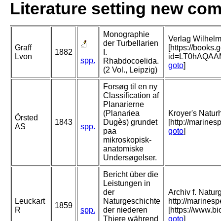
Literature setting new co
Monographie
Verlag Wilhelm
der Turbellarien
Graff
[https://books
1882
I.
Lvon
id=LT0hAQA
spp.
Rhabdocoelida.
goto
]
(2 Vol., Leipzig)
Forsøg til en ny
Classification af
Planarierne
(Planariea
Kroyer's Naturhi
Örsted
1843
Dugès) grundet
[http://marine
AS
spp.
paa
goto
]
mikroskopisk-
anatomiske
Undersøgelser.
Bericht über die
Leistungen in
der
Archiv f. Natur
Leuckart
Naturgeschichte
http://marines
1859
R
spp.
der niederen
[https://www.b
Thiere während
goto
]