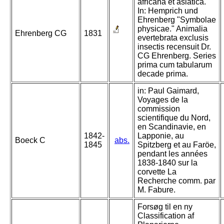
africana et asiatica.
In: Hemprich und
Ehrenberg "Symbolae
physicae." Animalia
Ehrenberg CG
1831
evertebrata exclusis
insectis recensuit Dr.
CG Ehrenberg. Series
prima cum tabularum
decade prima.
in: Paul Gaimard,
Voyages de la
commission
scientifique du Nord,
en Scandinavie, en
1842-
Lapponie, au
Boeck C
abs.
1845
Spitzberg et au Faröe,
pendant les années
1838-1840 sur la
corvette La
Recherche comm. par
M. Fabure.
Forsøg til en ny
Classification af