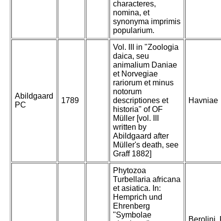
characteres,
nomina, et
synonyma imprimis
popularium.
Vol. III in "Zoologia
daica, seu
animalium Daniae
et Norvegiae
rariorum et minus
notorum
Abildgaard
1789
descriptiones et
Havniae
PC
historia" of OF
Müller [vol. III
written by
Abildgaard after
Müller's death, see
Graff 1882]
Phytozoa
Turbellaria africana
et asiatica. In:
Hemprich und
Ehrenberg
"Symbolae
Berolini,