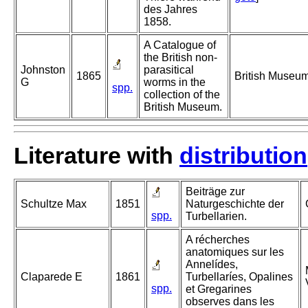
des Jahres
1858.
A Catalogue of
the British non-
Johnston
parasitical
1865
British Museum,
G
worms in the
spp.
collection of the
British Museum.
Literature with
distribution
Beiträge zur
Schultze Max
1851
Naturgeschichte der
spp.
Turbellarien.
A récherches
anatomiques sur les
Annelídes,
Claparede E
1861
Turbellaríes, Opalines
spp.
et Gregarines
observes dans les