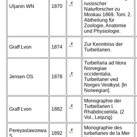
russischer
Uljanin WN
1870
Naturforscher zu
Moskau 1869. Tom. 2.
Abtheilung für
Zoologie, Anatomie
und Physiologie.
Zur Kenntniss der
Graff Lvon
1874
Turbellarien.
Turbellaria ad litora
Norvegiae
occidentalia.
Jensen OS
1878
Turbellarier ved
Norges Vestkyst. [In
Norwegian]
Monographie der
Turbellarien I.
Graff Lvon
1882
Rhabdocoelida. (2
Vol., Leipzig)
Monographie des
Pereyaslawzewa
1892
turbellaries de la Mer
S