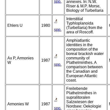
spp.
annexes. In: N.W.
Riser & M.P. Morse,
Biology of Turbellaria
Interstitial
Typhloplanoida
Ehlers U
1980
(Turbellaria) from the
spp.
area of Roscoff.
Amphiatlantic
identities in the
composition of the
boreal brackish water
Ax P, Armonies
community of
1987
W
Plathelminthes. A
spp.
comparison between
the Canadian and
European Atlantic
coast.
Freilebende
Plathelminthes in
supralitoralen
Salzwiesen der
Armonies W
1987
Nordsee: Oekologie
spp.