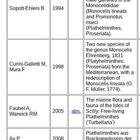
Monocelididae
Sopott-Ehlers B
1994
(Monocelis lineata
and Promonotus
marci
(Plathelminthes,
Proseriata).
Two new species of
the genus Monocelis
Ehrenberg, 1831
(Platyhelminthes:
Curini-Galletti M,
1998
Proseriata) from the
Mura F
Mediterranean, with a
redescription of
Monocelis lineata (O.
F. Müller, 1774).
The marine flora and
fauna of the Isles of
Faubel A,
2005
abs.
Scilly: Free-living
Warwick RM
Plathelminthes
('Turbellaria')
Plathelminthes aus
Ax P
2008
Brackgewässern der