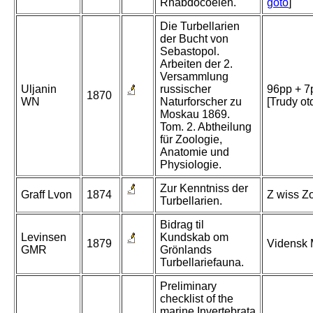
Rhabdocoelen.
goto
]
Die Turbellarien
der Bucht von
Sebastopol.
Arbeiten der 2.
Versammlung
Uljanin
russischer
96pp + 7p
1870
WN
Naturforscher zu
[Trudy ot
Moskau 1869.
Tom. 2. Abtheilung
für Zoologie,
Anatomie und
Physiologie.
Zur Kenntniss der
Graff Lvon
1874
Z wiss Zo
Turbellarien.
Bidrag til
Levinsen
Kundskab om
1879
Vidensk 
GMR
Grönlands
Turbellariefauna.
Preliminary
checklist of the
marine Invertebrata