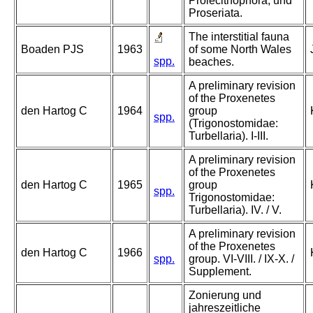
Prolecithophora, und
Proseriata.
The interstitial fauna
Boaden PJS
1963
of some North Wales
spp.
beaches.
A preliminary revision
of the Proxenetes
den Hartog C
1964
group
spp.
(Trigonostomidae:
Turbellaria). I-III.
A preliminary revision
of the Proxenetes
den Hartog C
1965
group
spp.
Trigonostomidae:
Turbellaria). IV. / V.
A preliminary revision
of the Proxenetes
den Hartog C
1966
spp.
group. VI-VIII. / IX-X. /
Supplement.
Zonierung und
jahreszeitliche