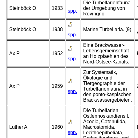
Die Turbellarienfauna
Steinböck O
1933
der Umgebung von
spp.
Rovingno.
Steinböck O
1938
Marine Turbellaria. (9)
spp.
Eine Brackwasser-
Lebensgemeinschaft
Ax P
1952
an Holzpfaehlen des
spp.
Nord-Ostsee-Kanals.
Zur Systematik,
Ökologie und
Tiergeographie der
Ax P
1959
Turbellarienfauna in
spp.
den ponto-kaspischen
Brackwassergebieten.
Die Turbellarien
Ostfennoskandiens I.
Acoela, Catenulida,
Luther A
1960
Macrostomida,
spp.
Lecithoepitheliata,