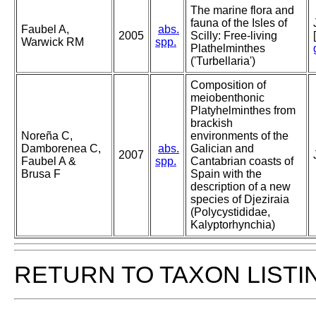
The marine flora and
fauna of the Isles of
Faubel A,
abs.
2005
Scilly: Free-living
Warwick RM
spp.
Plathelminthes
('Turbellaria')
Composition of
meiobenthonic
Platyhelminthes from
brackish
Noreña C,
environments of the
Damborenea C,
abs.
Galician and
2007
Faubel A &
spp.
Cantabrian coasts of
Brusa F
Spain with the
description of a new
species of Djeziraia
(Polycystididae,
Kalyptorhynchia)
RETURN TO TAXON LISTI