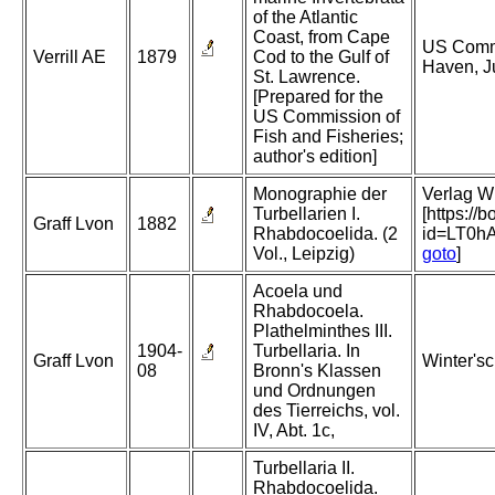
of the Atlantic
Coast, from Cape
US Comm 
Verrill AE
1879
Cod to the Gulf of
Haven, J
St. Lawrence.
[Prepared for the
US Commission of
Fish and Fisheries;
author's edition]
Monographie der
Verlag Wi
Turbellarien I.
[https:/
Graff Lvon
1882
Rhabdocoelida. (2
id=LT0
Vol., Leipzig)
goto
]
Acoela und
Rhabdocoela.
Plathelminthes III.
1904-
Turbellaria. In
Graff Lvon
Winter's
08
Bronn's Klassen
und Ordnungen
des Tierreichs, vol.
IV, Abt. 1c,
Turbellaria II.
Rhabdocoelida.