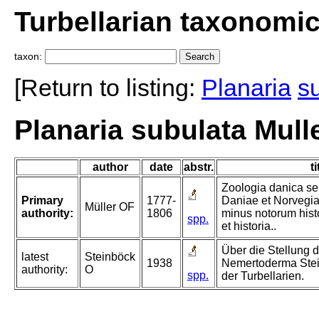
Turbellarian taxonomi
taxon:
[Return to listing:
Planaria
s
Planaria subulata Mull
author
date
abstr.
ti
Zoologia danica s
Primary
1777-
Daniae et Norvegia
Müller OF
authority:
1806
minus notorum hist
spp.
et historia..
Über die Stellung 
latest
Steinböck
1938
Nemertoderma Ste
authority:
O
spp.
der Turbellarien.