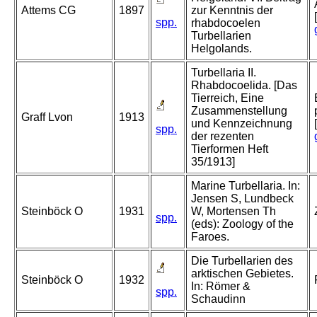
Attems CG
1897
zur Kenntnis der
spp.
rhabdocoelen
Turbellarien
Helgolands.
Turbellaria II.
Rhabdocoelida. [Das
Tierreich, Eine
Zusammenstellung
Graff Lvon
1913
und Kennzeichnung
spp.
der rezenten
Tierformen Heft
35/1913]
Marine Turbellaria. In:
Jensen S, Lundbeck
Steinböck O
1931
W, Mortensen Th
spp.
(eds): Zoology of the
Faroes.
Die Turbellarien des
arktischen Gebietes.
Steinböck O
1932
In: Römer &
spp.
Schaudinn