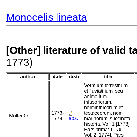
Monocelis lineata
[Other] literature of valid 
1773)
author
date
abstr.
title
Vermium terrestrium
et fluviatilium, seu
animalium
infusoriorum,
helminthicorum et
1773-
testaceorum, non
Müller OF
abs.
1774
marinorum, succincta
historia. Vol. 1 [1773],
Pars prima: 1-136.
Vol. 2 [1774], Pars