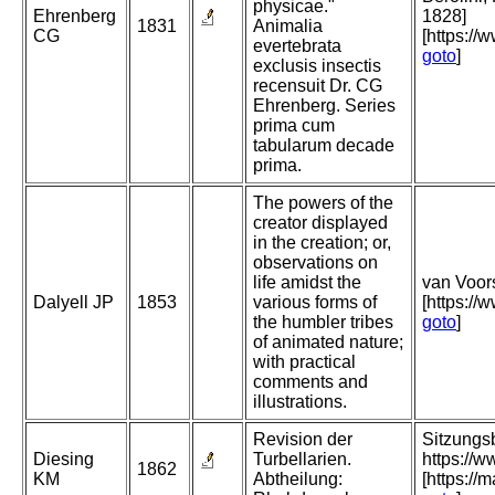
physicae."
Ehrenberg
1828]
1831
Animalia
CG
[https://
evertebrata
goto
]
exclusis insectis
recensuit Dr. CG
Ehrenberg. Series
prima cum
tabularum decade
prima.
The powers of the
creator displayed
in the creation; or,
observations on
life amidst the
van Voors
Dalyell JP
1853
various forms of
[https:/
the humbler tribes
goto
]
of animated nature;
with practical
comments and
illustrations.
Revision der
Sitzungs
Diesing
Turbellarien.
https://
1862
KM
Abtheilung:
[https:/