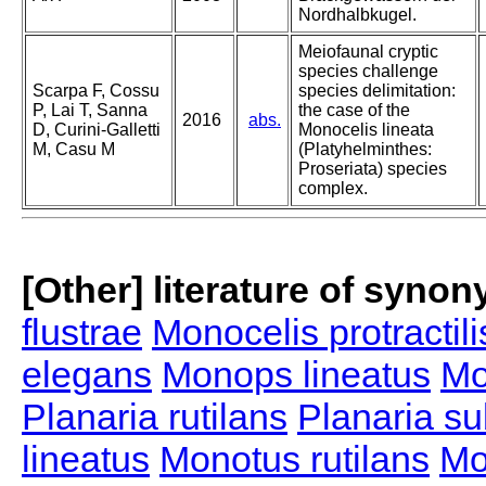
Nordhalbkugel.
Meiofaunal cryptic
species challenge
Scarpa F, Cossu
species delimitation:
P, Lai T, Sanna
the case of the
2016
abs.
D, Curini-Galletti
Monocelis lineata
M, Casu M
(Platyhelminthes:
Proseriata) species
complex.
[Other] literature of syno
flustrae
Monocelis protractili
elegans
Monops lineatus
Mo
Planaria rutilans
Planaria su
lineatus
Monotus rutilans
Mo