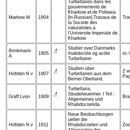
Turbellaries dans les
gouvernements de
Kharkow et de Poltawa.
Markow M
1904
[In Russian] Travaux de
Tra
la Societe des
naturalistes a
l'Universite Imperiale de
Kharkow
Studier over Danmarks
Brinkmann
1905
rhabdocöle og acöle
in:
A
Turbellarier.
Studien über
Z w
Hofsten N v
1907
Turbellarien aus dem
Pag
Berner Oberland.
Turbellaria,
Strudelwuermer. I Teil :
Graff Lvon
1909
Bra
Allgemeines und
Rhabdocoelida.
Neue Beobachtungen
ueber die
Hofsten N v
1911
Rhabdocoelen und
Zoo
Alloecoelen der