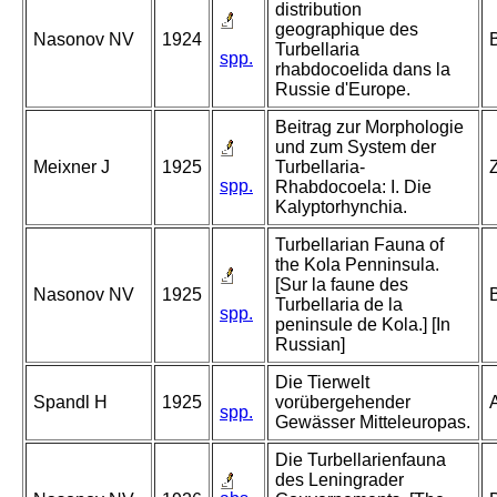
distribution
geographique des
Nasonov NV
1924
Turbellaria
spp.
rhabdocoelida dans la
Russie d'Europe.
Beitrag zur Morphologie
und zum System der
Meixner J
1925
Turbellaria-
spp.
Rhabdocoela: I. Die
Kalyptorhynchia.
Turbellarian Fauna of
the Kola Penninsula.
[Sur la faune des
Nasonov NV
1925
B
Turbellaria de la
spp.
peninsule de Kola.] [In
Russian]
Die Tierwelt
Spandl H
1925
vorübergehender
spp.
Gewässer Mitteleuropas.
Die Turbellarienfauna
des Leningrader