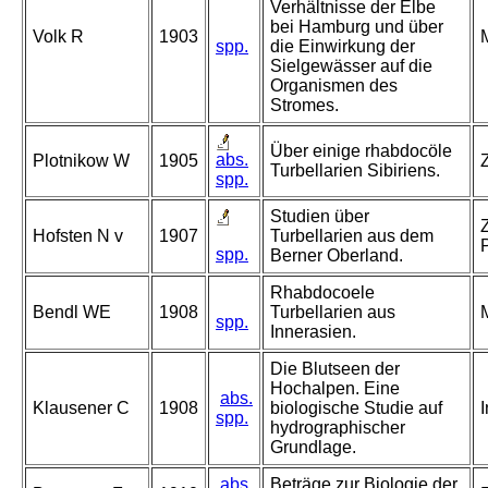
Verhältnisse der Elbe
bei Hamburg und über
Volk R
1903
spp.
die Einwirkung der
Sielgewässer auf die
Organismen des
Stromes.
Über einige rhabdocöle
abs.
Plotnikow W
1905
Z
Turbellarien Sibiriens.
spp.
Studien über
Hofsten N v
1907
Turbellarien aus dem
spp.
Berner Oberland.
Rhabdocoele
Bendl WE
1908
Turbellarien aus
spp.
Innerasien.
Die Blutseen der
Hochalpen. Eine
abs.
Klausener C
1908
biologische Studie auf
I
spp.
hydrographischer
Grundlage.
abs.
Beträge zur Biologie der