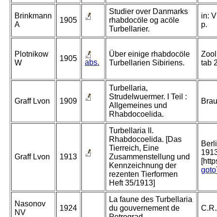
Studier over Danmarks
Brinkmann
in: 
1905
rhabdocöle og acöle
A
p.
Turbellarier.
Plotnikow
Über einige rhabdocöle
Zool
1905
abs.
W
Turbellarien Sibiriens.
tab 
Turbellaria,
Strudelwuermer. I Teil :
Graff Lvon
1909
Brau
Allgemeines und
Rhabdocoelida.
Turbellaria II.
Rhabdocoelida. [Das
Berl
Tierreich, Eine
1913
Graff Lvon
1913
Zusammenstellung und
[htt
Kennzeichnung der
goto
rezenten Tierformen
Heft 35/1913]
La faune des Turbellaria
Nasonov
1924
du gouvernement de
C.R.
NV
Petrograd.