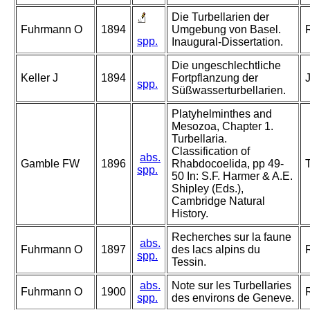
Die Turbellarien der
Fuhrmann O
1894
Umgebung von Basel.
spp.
Inaugural-Dissertation.
Die ungeschlechtliche
Keller J
1894
Fortpflanzung der
spp.
Süßwasserturbellarien.
Platyhelminthes and
Mesozoa, Chapter 1.
Turbellaria.
Classification of
abs.
Gamble FW
1896
Rhabdocoelida, pp 49-
spp.
50 In: S.F. Harmer & A.E.
Shipley (Eds.),
Cambridge Natural
History.
Recherches sur la faune
abs.
Fuhrmann O
1897
des lacs alpins du
spp.
Tessin.
abs.
Note sur les Turbellaries
Fuhrmann O
1900
spp.
des environs de Geneve.