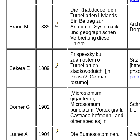
Die Rhabdocoeliden
Turbellarien Livlands.
Ein Beitrag zur
Arch
Braun M
1885
Anatomie, Systematik
Dorp
und geographischen
Verbreitung dieser
Thiere.
Prispevsky ku
zuamostem o
Sitz
Turbellaruch
[htt
Sekera E
1889
sladkovoduich. [In
p=so
Polish?; German
goto
resume]
[Microstomum
giganteum;
Microstomum
Schr
Dorner G
1902
punctatum; Vortex graffi;
f. 1
Castrada hofmanni, and
other species] in
Luther A
1904
Die Eumesostominen.
Z wi