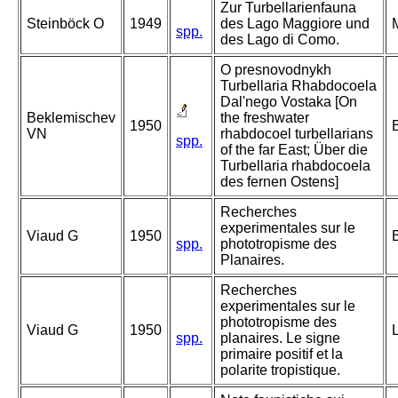
Zur Turbellarienfauna
Steinböck O
1949
des Lago Maggiore und
M
spp.
des Lago di Como.
O presnovodnykh
Turbellaria Rhabdocoela
Dal'nego Vostaka [On
Beklemischev
the freshwater
1950
VN
rhabdocoel turbellarians
spp.
of the far East; Über die
Turbellaria rhabdocoela
des fernen Ostens]
Recherches
experimentales sur le
Viaud G
1950
spp.
phototropisme des
Planaires.
Recherches
experimentales sur le
phototropisme des
Viaud G
1950
spp.
planaires. Le signe
primaire positif et la
polarite tropistique.