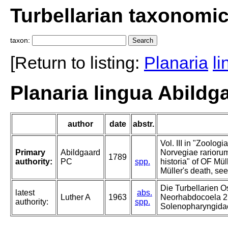
Turbellarian taxonomi
taxon:
[Return to listing:
Planaria
l
Planaria lingua Abildg
author
date
abstr.
Vol. III in "Zoolog
Primary
Abildgaard
Norvegiae rariorum
1789
authority:
PC
spp.
historia" of OF Müll
Müller's death, see
Die Turbellarien O
latest
abs.
Luther A
1963
Neorhabdocoela 2.
authority:
spp.
Solenopharyngida