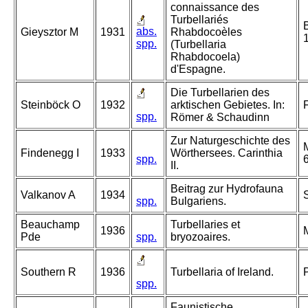
connaissance des
Turbellariés
abs.
Gieysztor M
1931
Rhabdocoèles
spp.
(Turbellaria
Rhabdocoela)
d'Espagne.
Die Turbellarien des
Steinböck O
1932
arktischen Gebietes. In:
spp.
Römer & Schaudinn
Zur Naturgeschichte des
Findenegg I
1933
Wörthersees. Carinthia
spp.
II.
Beitrag zur Hydrofauna
Valkanov A
1934
S
spp.
Bulgariens.
Beauchamp
Turbellaries et
1936
Pde
spp.
bryozoaires.
Southern R
1936
Turbellaria of Ireland.
P
spp.
Faunistische