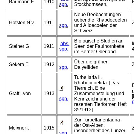
Baumann F
1910
spp.
Stockhornseen.
Neue Beobachtungen
ueber die Rhabdocoelen
Hofsten N v
1911
spp.
und Alloecoelen der
Schweiz.
Biologische Studien an
abs.
I
Steiner G
1911
Seen der Faulhornkette
spp.
4
im Berner Oberland.
Über die grünen
Sekera E
1912
Z
spp.
Dalyelliden.
Turbellaria II.
Rhabdocoelida. [Das
Tierreich, Eine
Graff Lvon
1913
Zusammenstellung und
spp.
Kennzeichnung der
rezenten Tierformen Heft
35/1913]
Zur Turbellarienfauna
der Ost-Alpen,
Meixner J
1915
insonderheit des Lunzer
spp.