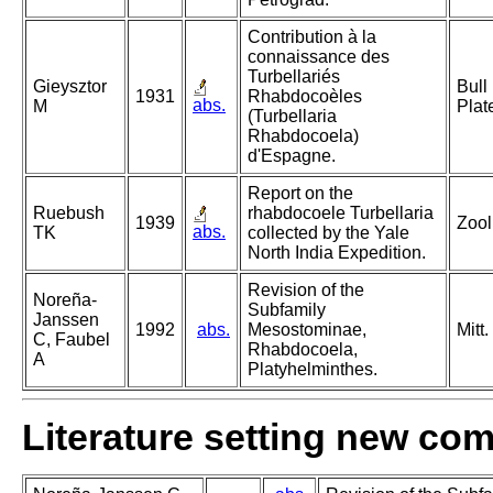
Contribution à la
connaissance des
Turbellariés
Gieysztor
Bull
1931
Rhabdocoèles
abs.
M
Plat
(Turbellaria
Rhabdocoela)
d'Espagne.
Report on the
Ruebush
rhabdocoele Turbellaria
1939
Zool
abs.
TK
collected by the Yale
North India Expedition.
Revision of the
Noreña-
Subfamily
Janssen
1992
abs.
Mesostominae,
Mitt
C, Faubel
Rhabdocoela,
A
Platyhelminthes.
Literature setting new co