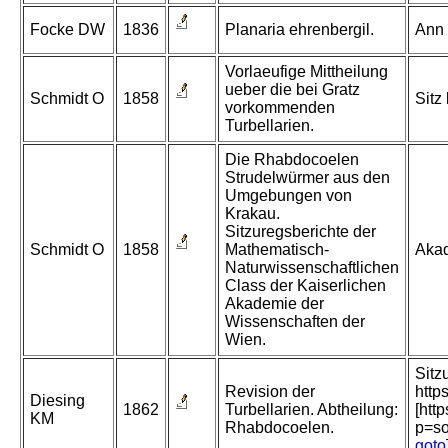
Focke DW
1836
Planaria ehrenbergil.
Ann 
Vorlaeufige Mittheilung
ueber die bei Gratz
Schmidt O
1858
Sitz
vorkommenden
Turbellarien.
Die Rhabdocoelen
Strudelwürmer aus den
Umgebungen von
Krakau.
Sitzuregsberichte der
Schmidt O
1858
Mathematisch-
Akad
Naturwissenschaftlichen
Class der Kaiserlichen
Akademie der
Wissenschaften der
Wien.
Sitz
Revision der
http
Diesing
1862
Turbellarien. Abtheilung:
[htt
KM
Rhabdocoelen.
p=s
goto