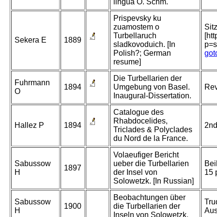
lingua O. Schm.
Prispevsky ku
zuamostem o
Sit
Turbellaruch
[ht
Sekera E
1889
sladkovoduich. [In
p=s
Polish?; German
got
resume]
Die Turbellarien der
Fuhrmann
1894
Umgebung von Basel.
Rev
O
Inaugural-Dissertation.
Catalogue des
Rhabdocelides,
Hallez P
1894
2nd
Triclades & Polyclades
du Nord de la France.
Volaeufiger Bericht
Sabussow
ueber die Turbellarien
Bei
1897
H
der Insel von
15 
Solowetzk. [In Russian]
Beobachtungen über
Sabussow
Tru
1900
die Turbellarien der
H
Aus
Inseln von Solowetzk.