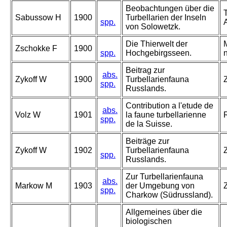
Beobachtungen über die
Sabussow H
1900
Turbellarien der Inseln
spp.
von Solowetzk.
Die Thierwelt der
Zschokke F
1900
spp.
Hochgebirgsseen.
Beitrag zur
abs.
Zykoff W
1900
Turbellarienfauna
spp.
Russlands.
Contribution a l'etude de
abs.
Volz W
1901
la faune turbellarienne
spp.
de la Suisse.
Beiträge zur
Zykoff W
1902
Turbellarienfauna
Z
spp.
Russlands.
Zur Turbellarienfauna
abs.
Markow M
1903
der Umgebung von
spp.
Charkow (Südrussland).
Allgemeines über die
biologischen