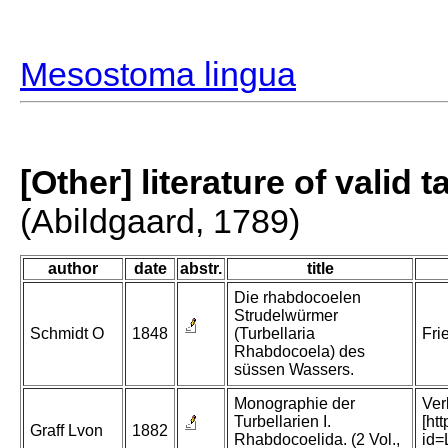
Mesostoma lingua
[Other] literature of valid 
(Abildgaard, 1789)
author
date
abstr.
title
Die rhabdocoelen
Strudelwürmer
Schmidt O
1848
(Turbellaria
Fri
Rhabdocoela) des
süssen Wassers.
Monographie der
Ver
Turbellarien I.
[ht
Graff Lvon
1882
Rhabdocoelida. (2 Vol.,
id