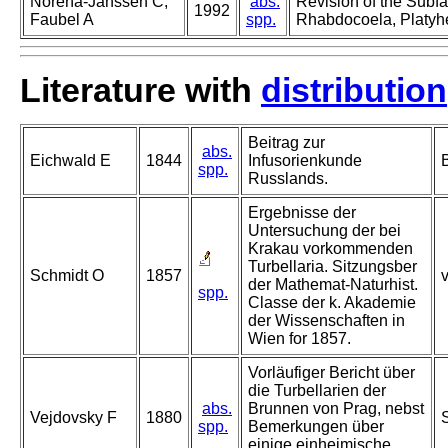
Noreña-Janssen C,
abs.
Revision of the Subf
1992
Faubel A
spp.
Rhabdocoela, Platyh
Literature with
distribution
Beitrag zur
abs.
Eichwald E
1844
Infusorienkunde
spp.
Russlands.
Ergebnisse der
Untersuchung der bei
Krakau vorkommenden
Turbellaria. Sitzungsber
Schmidt O
1857
der Mathemat-Naturhist.
spp.
Classe der k. Akademie
der Wissenschaften in
Wien for 1857.
Vorläufiger Bericht über
die Turbellarien der
abs.
Brunnen von Prag, nebst
Vejdovsky F
1880
spp.
Bemerkungen über
einige einheimische