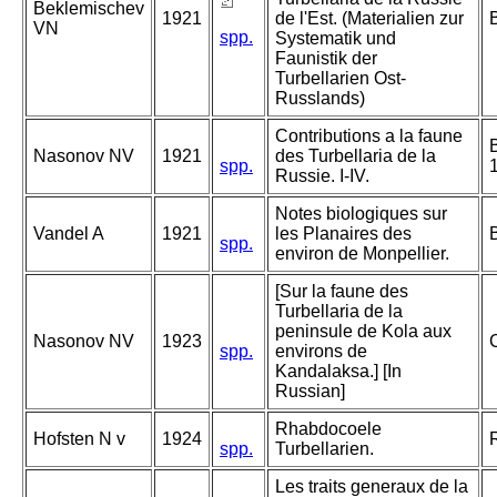
Beklemischev
1921
de l'Est. (Materialien zur
VN
spp.
Systematik und
Faunistik der
Turbellarien Ost-
Russlands)
Contributions a la faune
Nasonov NV
1921
des Turbellaria de la
spp.
Russie. I-IV.
Notes biologiques sur
Vandel A
1921
les Planaires des
B
spp.
environ de Monpellier.
[Sur la faune des
Turbellaria de la
peninsule de Kola aux
Nasonov NV
1923
spp.
environs de
Kandalaksa.] [In
Russian]
Rhabdocoele
Hofsten N v
1924
spp.
Turbellarien.
Les traits generaux de la