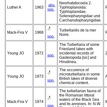
Neorhabdocoela 2.
abs.
Luther A
1963
Typhloplanoida:
spp.
Typhloplanidae,
Solenopharyngidae und
Carcharodopharyngidae.
Turbellariès de la mer
Mack-Fira V
1968
Noire.
spp.
The Turbellaria of some
Friesland lakes with
Young JO
1972
incidental records of
spp.
Gasteropoda [sic] and
Hirudinea.
The occurence of
microturbellaria in some
Young JO
1973
British lakes of diverse
spp.
chemical content.
The turbellarian fauna of
the Romanian littoral
waters of the Black Sea
Mack-Fira V
1974
and its annexes. In: N.W.
spp.