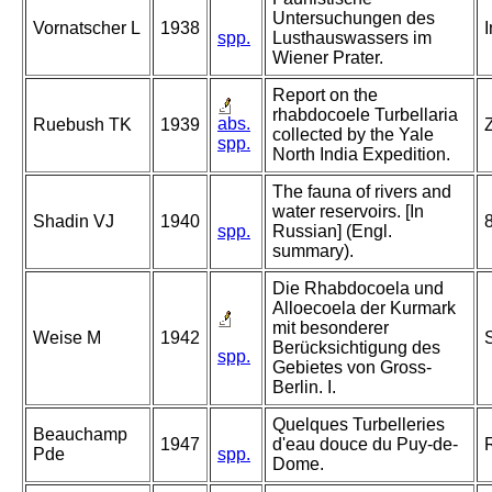
Untersuchungen des
Vornatscher L
1938
spp.
Lusthauswassers im
Wiener Prater.
Report on the
rhabdocoele Turbellaria
abs.
Ruebush TK
1939
Z
collected by the Yale
spp.
North India Expedition.
The fauna of rivers and
water reservoirs. [In
Shadin VJ
1940
8
spp.
Russian] (Engl.
summary).
Die Rhabdocoela und
Alloecoela der Kurmark
mit besonderer
Weise M
1942
S
Berücksichtigung des
spp.
Gebietes von Gross-
Berlin. I.
Quelques Turbelleries
Beauchamp
1947
d'eau douce du Puy-de-
Pde
spp.
Dome.