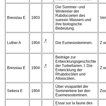
Die Sommer- und
Wintereier der
Rabdocoelen des
Bresslau E
1903
Ver
suessin Wassers und
ihre biologische
Bedeutung.
Luther A
1904
Die Eumesostominen.
Z w
Beiträge zur
Entwicklungsgeschichte
der Turbellarien. I. Die
Bresslau E
1904
Z w
Entwicklung der
Rhabdocölen und
Alloiocölen.
Über vivaparitet der
Sekera E
1904
Sommertiere bei den
Zoo
Euemesostominen.
Essai sur la faune des