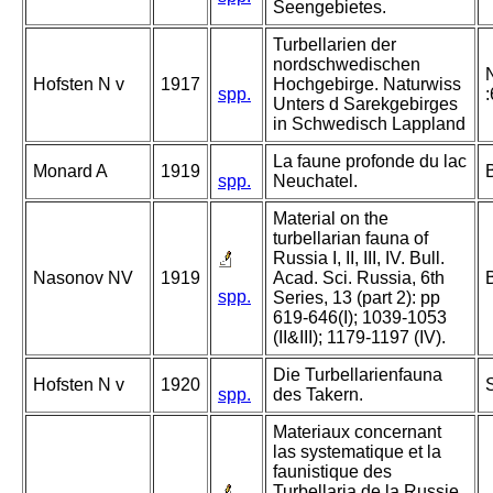
Seengebietes.
Turbellarien der
nordschwedischen
Hofsten N v
1917
Hochgebirge. Naturwiss
spp.
Unters d Sarekgebirges
in Schwedisch Lappland
La faune profonde du lac
Monard A
1919
B
spp.
Neuchatel.
Material on the
turbellarian fauna of
Russia I, II, III, IV. Bull.
Nasonov NV
1919
Acad. Sci. Russia, 6th
spp.
Series, 13 (part 2): pp
619-646(I); 1039-1053
(II&III); 1179-1197 (IV).
Die Turbellarienfauna
Hofsten N v
1920
spp.
des Takern.
Materiaux concernant
las systematique et la
faunistique des
Turbellaria de la Russie