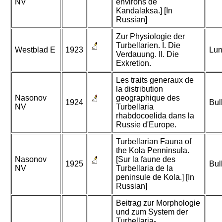
NV
environs de
Kandalaksa.] [In
Russian]
Zur Physiologie der
Turbellarien. I. Die
Westblad E
1923
Lun
Verdauung. II. Die
Exkretion.
Les traits generaux de
la distribution
Nasonov
geographique des
1924
Bul
NV
Turbellaria
rhabdocoelida dans la
Russie d'Europe.
Turbellarian Fauna of
the Kola Penninsula.
Nasonov
[Sur la faune des
1925
Bul
NV
Turbellaria de la
peninsule de Kola.] [In
Russian]
Beitrag zur Morphologie
und zum System der
Turbellaria-