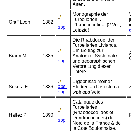
Arten.
Monographie der
Turbellarien I.
Graff Lvon
1882
Rhabdocoelida. (2 Vol.,
spp.
Leipzig)
Die Rhabdocoeliden
Turbellarien Livlands.
Ein Beitrag zur
A
Braun M
1885
Anatomie, Systematik
G
spp.
und geographischen
Verbreitung dieser
Thiere.
Ergebnisse meiner
abs.
Sekera E
1886
Studien an Derostoma
spp.
typhlops Vejd.
Catalogue des
Turbellaries
(Rhabdocoelides et
Hallez P
1890
Dendrocoelides) du
spp.
Nord de la France & de
la Cote Boulonnaise.