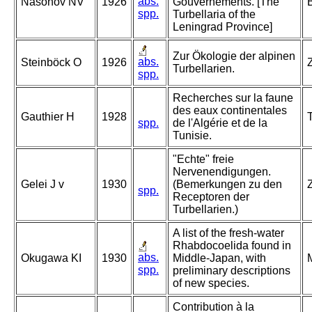
abs.
Nasonov NV
1926
Gouvernements. [The
spp.
Turbellaria of the
Leningrad Province]
Zur Ökologie der alpinen
abs.
Steinböck O
1926
Z
Turbellarien.
spp.
Recherches sur la faune
des eaux continentales
Gauthier H
1928
spp.
de l'Algérie et de la
Tunisie.
"Echte" freie
Nervenendigungen.
Gelei J v
1930
(Bemerkungen zu den
spp.
Receptoren der
Turbellarien.)
A list of the fresh-water
Rhabdocoelida found in
abs.
Okugawa KI
1930
Middle-Japan, with
M
spp.
preliminary descriptions
of new species.
Contribution à la