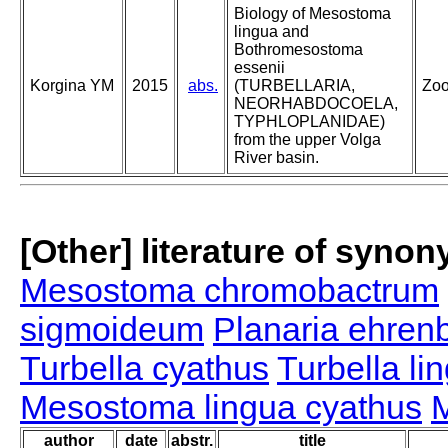
Biology of Mesostoma
lingua and
Bothromesostoma
essenii
Korgina YM
2015
abs.
(TURBELLARIA,
Zoo
NEORHABDOCOELA,
TYPHLOPLANIDAE)
from the upper Volga
River basin.
[Other] literature of syno
Mesostoma chromobactrum
sigmoideum
Planaria ehrenb
Turbella cyathus
Turbella li
Mesostoma lingua cyathus
M
author
date
abstr.
title