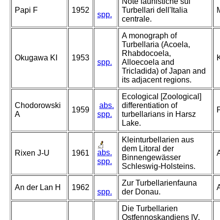
Note faunistiche sui
Papi F
1952
Turbellari dell'Italia
M
spp.
centrale.
A monograph of
Turbellaria (Acoela,
Rhabdocoela,
Okugawa KI
1953
K
spp.
Alloecoela and
Tricladida) of Japan and
its adjacent regions.
Ecological [Zoological]
Chodorowski
abs.
differentiation of
1959
A
spp.
turbellarians in Harsz
Lake.
Kleinturbellarien aus
dem Litoral der
abs.
Rixen J-U
1961
Binnengewässer
spp.
Schleswig-Holsteins.
Zur Turbellarienfauna
An der Lan H
1962
spp.
der Donau.
Die Turbellarien
Ostfennoskandiens IV.