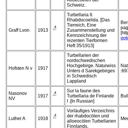
Schweiz.
Turbellaria II.
Rhabdocoelida. [Das
Ber
Tierreich, Eine
pag
Graff Lvon
1913
Zusammenstellung und
[ht
Kennzeichnung der
got
rezenten Tierformen
Heft 35/1913]
Turbellarien der
nordschwedischen
Hochgebirge. Naturwiss
Nat
Hofsten N v
1917
Unters d Sarekgebirges
:69
in Schwedisch
Lappland
Sur la faune des
Nasonov
1917
Turbellaria de Finlande
Bul
NV
I .[In Russian]
Vorläufiges Verzeichnis
der rhabdocölen und
Luther A
1918
Med
alloeocölen Turbellarien
Finnlands.