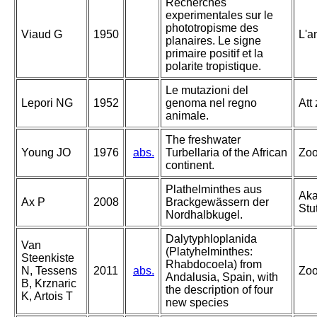
Recherches
experimentales sur le
phototropisme des
Viaud G
1950
L'a
planaires. Le signe
primaire positif et la
polarite tropistique.
Le mutazioni del
Lepori NG
1952
genoma nel regno
Att
animale.
The freshwater
Young JO
1976
abs.
Turbellaria of the African
Zoo
continent.
Plathelminthes aus
Aka
Ax P
2008
Brackgewässern der
Stu
Nordhalbkugel.
Dalytyphloplanida
Van
(Platyhelminthes:
Steenkiste
Rhabdocoela) from
N, Tessens
2011
abs.
Zoo
Andalusia, Spain, with
B, Krznaric
the description of four
K, Artois T
new species