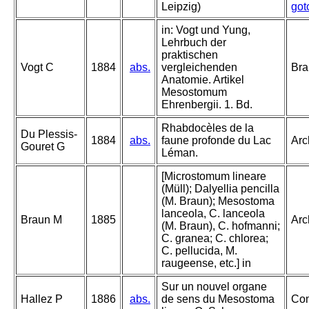
Leipzig)
got
in: Vogt und Yung,
Lehrbuch der
praktischen
Vogt C
1884
abs.
vergleichenden
Bra
Anatomie. Artikel
Mesostomum
Ehrenbergii. 1. Bd.
Rhabdocèles de la
Du Plessis-
1884
abs.
faune profonde du Lac
Arc
Gouret G
Léman.
[Microstomum lineare
(Müll); Dalyellia pencilla
(M. Braun); Mesostoma
lanceola, C. lanceola
Braun M
1885
Arc
(M. Braun), C. hofmanni;
C. granea; C. chlorea;
C. pellucida, M.
raugeense, etc.] in
Sur un nouvel organe
Hallez P
1886
abs.
de sens du Mesostoma
Com