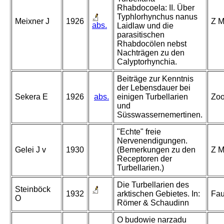
Rhabdocoela: II. Über
Typhlorhynchus nanus
Meixner J
1926
Z M
abs.
Laidlaw und die
parasitischen
Rhabdocölen nebst
Nachträgen zu den
Calyptorhynchia.
Beiträge zur Kenntnis
der Lebensdauer bei
Sekera E
1926
abs.
einigen Turbellarien
Zoo
und
Süsswassernemertinen.
"Echte" freie
Nervenendigungen.
Gelei J v
1930
(Bemerkungen zu den
Z M
Receptoren der
Turbellarien.)
Die Turbellarien des
Steinböck
1932
arktischen Gebietes. In:
Fau
O
Römer & Schaudinn
O budowie narzadu