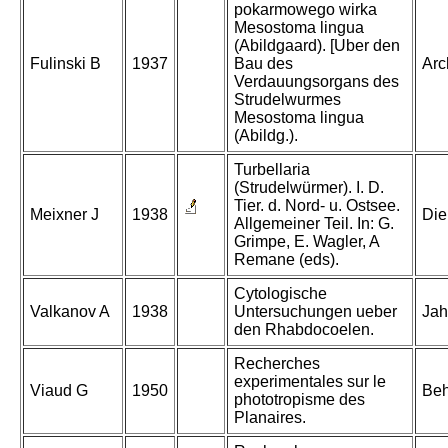
pokarmowego wirka
Mesostoma lingua
(Abildgaard). [Uber den
Fulinski B
1937
Bau des
Arc
Verdauungsorgans des
Strudelwurmes
Mesostoma lingua
(Abildg.).
Turbellaria
(Strudelwürmer). I. D.
Tier. d. Nord- u. Ostsee.
Meixner J
1938
Die
Allgemeiner Teil. In: G.
Grimpe, E. Wagler, A
Remane (eds).
Cytologische
Valkanov A
1938
Untersuchungen ueber
Jah
den Rhabdocoelen.
Recherches
experimentales sur le
Viaud G
1950
Beh
phototropisme des
Planaires.